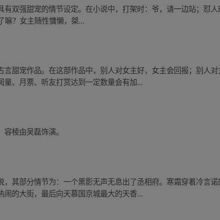
有双强甜宠的情节设定。在小说中，打架时：爷，请一边站；怼人时：爷
了嘛？女主随性慵懒，桀...
古言甜宠作品。在这部作品中，别人对女主好，女主会回报；别人对
量、月票、听友打赏达到一定数量会有加...
，容棱由吴磊饰演。
说，其部分情节为：一个黑影无声无息出了丞相府。寒霜穿着冷言诺
闹的大街，最后向天慕国京城最大的天香...