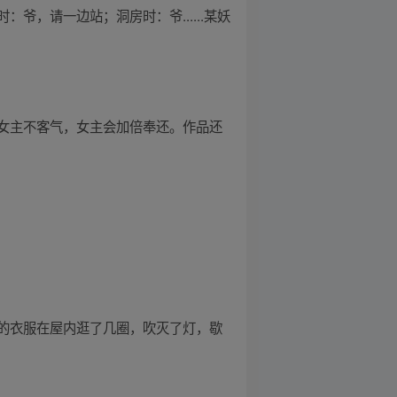
，请一边站；洞房时：爷......某妖
女主不客气，女主会加倍奉还。作品还
的衣服在屋内逛了几圈，吹灭了灯，歇