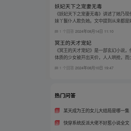
妖妃天下之宠妻无毒
《妖妃天下之宠妻无毒》讲述了她乃现
妹丫鬟仆人欺负她。文中提到从来都是她
1 个回答
2024年08月14日 11:10
冥王的天才宠妃
《冥王的天才宠妃》是一部玄幻小说，
体质的少女被开出天价，人人哄抢，而少
1 个回答
2024年08月10日 19:47
热门问答
某天成为王的女儿大结局是哪一集
1
快穿系统反派大佬不好惹小说全文
2