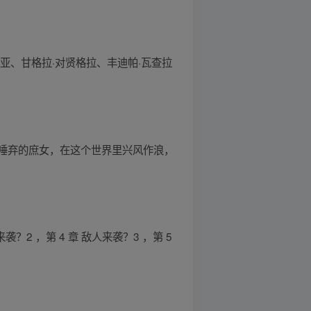
他亚、甘格拉·对贤格拉、丰迪帕·瓦查拉
唾弃的庶女，在这个世界里兴风作浪，
？2 ，第 4 章 敌人来袭？3 ，第 5