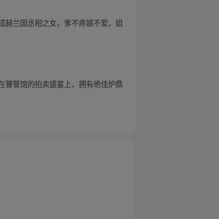
成赫兰国丞相之女，爹不疼娘不爱，姐
在饕餮馆的拍卖盛宴上，拥有绝佳炉鼎