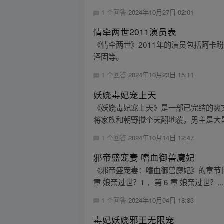
1 个回答
2024年10月27日 02:01
情牵两世2011演员表
《情牵两世》2011年的演员包括阿卡盼
泽固等。
1 个回答
2024年10月23日 15:11
妖娆毒妃宠上天
《妖娆毒妃宠上天》是一部已完结的爽
将家族和朝野搅个天翻地覆。男主是大昌
1 个回答
2024年10月14日 12:47
邪帝盛宠妻 嗜血御兽魔妃
《邪帝盛宠妻：嗜血御兽魔妃》的章节目录包括
章 娘亲过世？1 ，第 6 章 娘亲过世？...
1 个回答
2024年10月04日 18:33
毒妃妖娆邪王无限宠