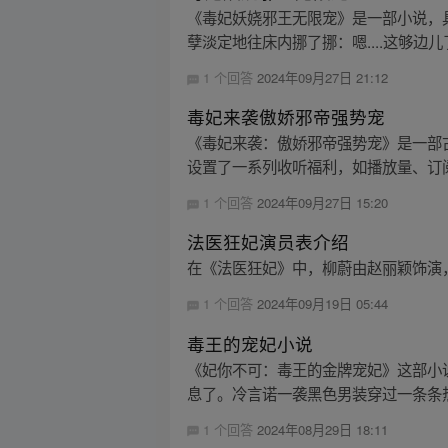
《毒妃妖娆邪王无限宠》是一部小说，具
孽淡定地往床内挪了挪：嗯....这够边儿
1 个回答
2024年09月27日 21:12
毒妃来袭傲娇邪帝强势宠
《毒妃来袭：傲娇邪帝强势宠》是一部
设置了一系列收听福利，如播放量、订阅
1 个回答
2024年09月27日 15:20
法医狂妃演员表介绍
在《法医狂妃》中，柳蔚由赵丽颖饰演
1 个回答
2024年09月19日 05:44
毒王的宠妃小说
《妃你不可：毒王的金牌宠妃》这部小
息了。冷言诺一袭黑色男装穿过一条条热
1 个回答
2024年08月29日 18:11