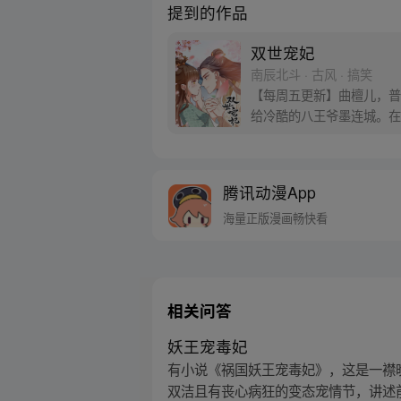
提到的作品
双世宠妃
南辰北斗 · 古风 · 搞笑
【每周五更新】曲檀儿，普
给冷酷的八王爷墨连城。在
如何与腹黑八王爷斗智斗勇
腾讯动漫App
海量正版漫画畅快看
相关问答
妖王宠毒妃
有小说《祸国妖王宠毒妃》，这是一襟
双洁且有丧心病狂的变态宠情节，讲述前