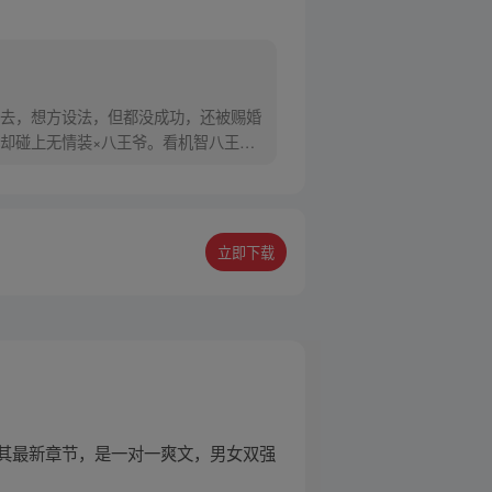
去，想方设法，但都没成功，还被赐婚
却碰上无情装×八王爷。看机智八王妃
立即下载
其最新章节，是一对一爽文，男女双强