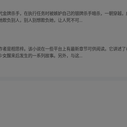
代金牌杀手，在执行任务时被嫉妒自己的银牌杀手暗杀，一朝穿越，
欺负别人，别人别想欺负她，让人死不可...
作者是相思梓。该小说在一些平台上有最新章节可供阅读。它讲述了
女醒来后发生的一系列故事。另外，与这...