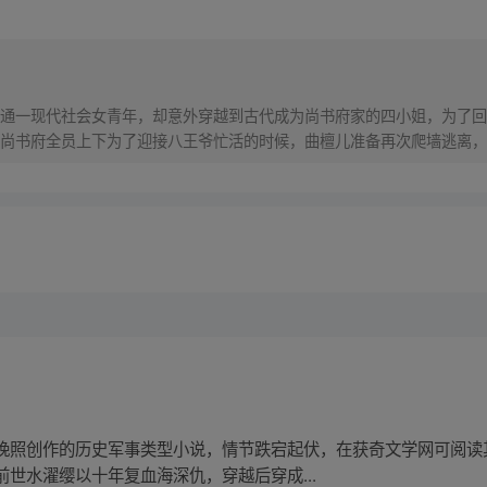
通一现代社会女青年，却意外穿越到古代成为尚书府家的四小姐，为了回
尚书府全员上下为了迎接八王爷忙活的时候，曲檀儿准备再次爬墙逃离，
的欢乐日常!
晚照创作的历史军事类型小说，情节跌宕起伏，在获奇文学网可阅读
世水濯缨以十年复血海深仇，穿越后穿成...