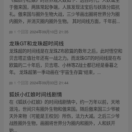
于傲来国，两族常起争端，人族发现法宝后与妖族分庭抗
礼。傲来国与圈外生物大战，三少爷画出圈将世界分为圈
内圈外，并消灭圈内圈外生物。 其时间线方面，千年前...
1 个回答
2024年09月10日 21:35
龙珠GT和龙珠超时间线
龙珠超的时间线是在龙珠Z布欧篇的数年之后，此时悟空和
贝吉塔正值壮年还有一战之力。而龙珠GT的时间线是在布
欧篇的二十年后，贝吉塔、小林等Z战士都已经是垂暮之
年。 龙珠超第一季动画在“宇宙生存篇”结束，...
1 个回答
2024年09月03日 21:44
狐妖小红娘时间线剧情
在《狐妖小红娘》的时间线剧情中，约一万年以前，天地
混沌，世间只有圈外生物和傲来国。随后傲来国三少爷被
天外来物（可能是王权剑）所伤，法力大减。之后三少爷
战胜圈外生物，画圈将世界分为圈内和圈外，人和妖开
始...