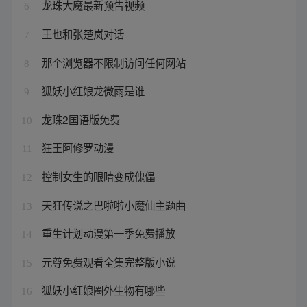
龙珠大魔最新预告视频
6
王也和张楚岚对话
7
那个浏览器不限制访问任何网站
8
狐妖小红娘龙微雨是谁
9
龙珠2国语版免费
10
狂王阿修罗动漫
11
控制女生的眼睛变成傀儡
12
天狂传说之巴啦啦小魔仙主题曲
13
重生计划动漫第一季免费播放
14
元尊免费观看全集完整版小说
15
狐妖小红娘圈外生物有哪些
16