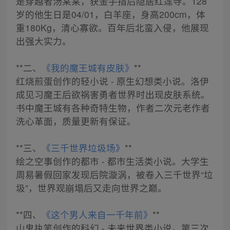
是穿越者汤某某，获金手指后隐居红莲寺。128
岁的他生日是04/01，白羊座，身高200cm，体
重180Kg，清心寡欲。百年后北蛮入侵，他展现
出强大实力。
**二、
《我的魔王城有皮肤》
**
红烧煎蛋创作的轻小说 - 原生幻想类小说。洛伊
成见习魔王后欲祸害勇者世界时出现皮肤系统。
书中魔王城有各种奇特生物，作者二次元老作者
洗心革面，质量更新有保证。
**三、
《三千世界垃圾场》
**
绘之空事创作的都市 - 都市生活类小说。大学生
周易暑假回家发现后院漩涡，被卷入三千世界“垃
圾”，世界观崩塌后又走向世界之巅。
**四、
《这个男人来自一千年前》
**
山鬼执笔创作的科幻 - 未来世界类小说。第三次