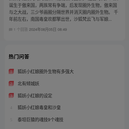
诞生于傲来国，两族常有争端，后发现圈外生物，傲来国
与之大战，三少爷画圈分隔世界并消灭圈内圈外生物。 千
年前左右，南国毒皇欢都擎出世，沙狐梵云飞与军娘...
1 个回答
2024年08月05日 08:49
热门问答
狐妖小红娘圈外生物有多强大
1
北有倾城妖
2
狐妖小红娘的设定
3
狐妖小红娘毒皇和沙皇
4
泰坦巨猿的魂技9个魂技
5