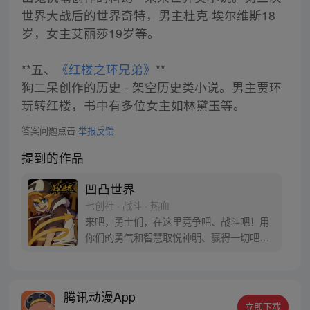
世界大战后的世界奇特，男主杜克·埃尔维斯18
岁，女主艾丽莎19岁等。
**五、
《红楼之环兄弟》
**
狗二呆创作的历史 - 架空历史类小说。男主贾环
玩转红楼，书中有多位女主如林黛玉等。
答案问题点击
举报反馈
提到的作品
凹凸世界
七创社 · 战斗 · 热血
来吧，勇士们，在这里竞争吧、战斗吧！用
你们的勇气和智慧取悦神明、赢得一切吧！
这，就是『凹凸大赛』！ 原创漫画凹凸世
界，同名动画热播中。
腾讯动漫App
立即下载