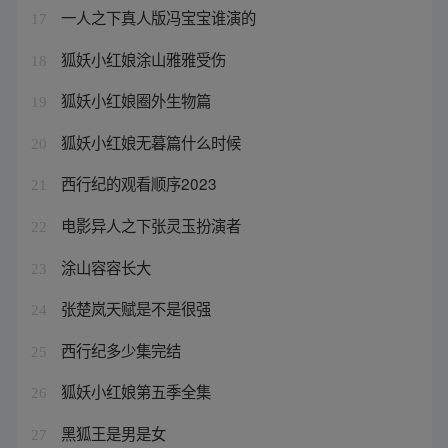
一人之下真人版冯宝宝谁演的
17
狐妖小红娘涂山雅雅受伤
18
狐妖小红娘圈外生物篇
19
狐妖小红娘无暮篇什么时候
20
西行纪的观看顺序2023
21
电影异人之下张灵玉扮演者
22
涂山容容长大
23
张楚岚天赋是不是很强
24
西行纪多少集完结
25
狐妖小红娘第五季全集
26
黑狐王是男是女
27