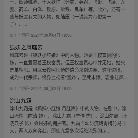
一、妖师鲲鹏、十大妖帅（计蒙、英召、飞诞、飞廉、九
婴、商羊、白泽、钦原、呲铁、鬼车）等。此外，还有一
些与妖庭有关的人物，如陆压（一说其为帝俊第十
子）、...
1 个回答
2024年09月04日 19:36
狐妖之风庭云
风庭云是《狐妖小红娘》中的人物。她是王权富贵的师
妹，一直爱慕着王权富贵，但王权富贵心中并无她，她只
是单相思。风庭云按照师傅的遗命来到边塞，驻守边境，
成为一代宗师，终身监视着“圈外”，至死未嫁。霸业让风...
1 个回答
2024年09月03日 18:09
涂山九霜
涂山九霜是《狐妖小红娘·月红篇》中的人物。在剧中，涂
山流觞（陈涛 饰）、涂山九霜（宁佳 饰）、涂山勿离（王
晓云子 饰）会是好的拥护者。九霜自幼与流殇青梅竹马长
大，两人双向奔赴，即使九霜多次拒绝流殇的示...