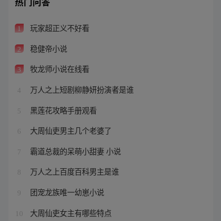
热门问答
玩家超正义不好看
1
稳健帝小说
2
牧龙师小说在线看
3
万人之上短剧柳静妍扮演者是谁
4
黑莲花攻略手册观看
5
大周仙吏男主几个老婆了
6
霸道总裁的呆萌小甜妻 小说
7
万人之上百度百科男主是谁
8
团宠龙族唯一幼崽小说
9
大周仙吏女主有哪些特点
10