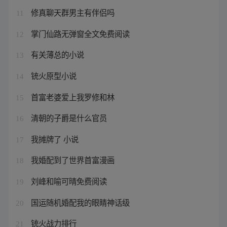
修真聊天群男主有伴侣吗
11
掌门仙路无弹窗全文免费阅读
12
有关薄总的小说
13
铳火原型小说
14
首富老婆爱上我罗修和林
15
清朝的子爵是什么官员
16
我摊牌了 小说
17
我婚配到了世界首富漫画
18
刘峰和喻可晴免费阅读
19
国运随机婚配我的眼睛神话级
20
铳火战力排行
21