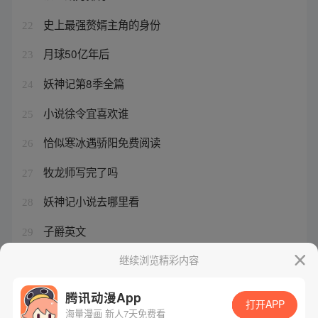
史上最强赘婿主角的身份
22
月球50亿年后
23
妖神记第8季全篇
24
小说徐令宜喜欢谁
25
恰似寒冰遇骄阳免费阅读
26
牧龙师写完了吗
27
妖神记小说去哪里看
28
子爵英文
29
牧龙师一口气看完
继续浏览精彩内容
30
腾讯动漫App
打开APP
海量漫画 新人7天免费看