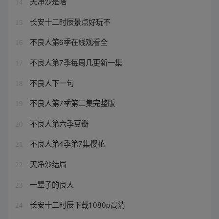
天净沙是啥
14
长安十二时辰景点好玩不
15
不良人第6季在线观看全
16
不良人第7季每周几更新一集
17
不良人下一句
18
不良人第7季第二集完整版
19
不良人第六季豆瓣
20
不良人第4季第7集樱花
21
天净沙结局
22
一辈子的良人
23
长安十二时辰下载1080p高清
24