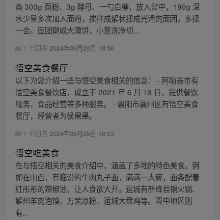
备 300g 面粉、3g 酵母、一勺白糖，放入盆中，180g 温
水少量多次加入面粉，搅拌成絮状揉成光滑的面团，多揉
一会。面团擀成大薄饼，小葱洗净切...
1 个回答
2024年09月29日 10:56
悟空美食餐厅
以下为您介绍一些与悟空美食相关的信息： - 阿勒泰市有
悟空美食餐饮店，成立于 2021 年 6 月 18 日，提供餐饮
服务、食品经营等多种服务。 - 襄阳市襄州区有悟空美食
餐厅，经营者为侯果果。
1 个回答
2024年09月29日 10:53
悟空吃美食
在与悟空相关的美食介绍中，涵盖了多地的特色美食。例
如在山西，有临汾的牛肉丸子面，满满一大碗，面条配着
红彤彤的辣椒油，让人食欲大开。运城有新绛县铜火锅、
解州羊肉泡馍、万荣凉粉、运城大盘鸡等。晋中地区则
有...