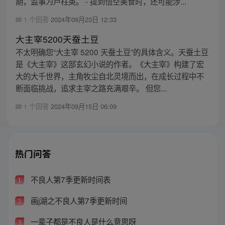
期，监事为卢柱英。 - 提到悟空美食时，还可能涉...
1 个回答
2024年09月23日 12:33
大主宰5200天蚕土豆
不太明确您“大主宰 5200 天蚕土豆”的具体含义。天蚕土豆
是《大主宰》这部玄幻小说的作者。《大主宰》构建了宏
大的大千世界，主角牧尘自北灵境而出，在成长过程中不
断面临挑战，追求主宰之路充满艰辛。 但您...
1 个回答
2024年09月15日 06:09
热门问答
不良人第7季更新时间表
1
画j湖之不良人第7季更新时间
2
一辈子都是不良人是什么意思呀
3