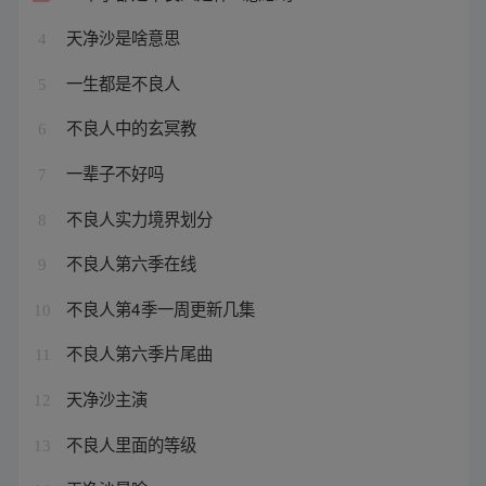
天净沙是啥意思
4
一生都是不良人
5
不良人中的玄冥教
6
一辈子不好吗
7
不良人实力境界划分
8
不良人第六季在线
9
不良人第4季一周更新几集
10
不良人第六季片尾曲
11
天净沙主演
12
不良人里面的等级
13