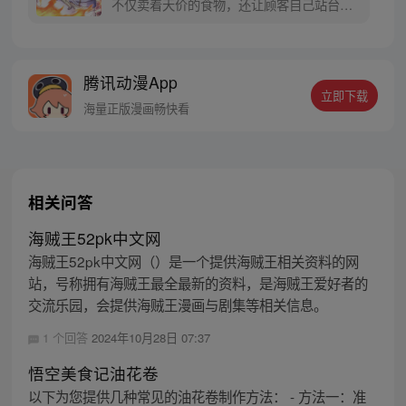
不仅卖着天价的食物，还让顾客自己站台，
收拾碗筷，尽管如此，那里生意依然火爆，
排队人数连起来可绕地球两圈！这背后究竟
是老板人性的扭曲还是吃货尊严的沦丧……
腾讯动漫App
美食供应商 每周三更新，敬请期待。
立即下载
海量正版漫画畅快看
相关问答
海贼王52pk中文网
海贼王52pk中文网（）是一个提供海贼王相关资料的网
站，号称拥有海贼王最全最新的资料，是海贼王爱好者的
交流乐园，会提供海贼王漫画与剧集等相关信息。
1 个回答
2024年10月28日 07:37
悟空美食记油花卷
以下为您提供几种常见的油花卷制作方法： - 方法一：准