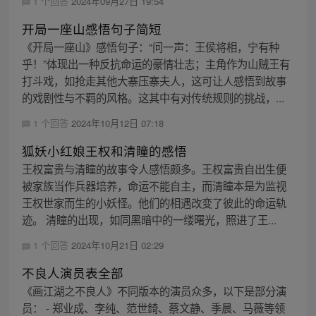
1 个回答
2024年09月27日 19:54
开局一座山感悟句子简短
《开局一座山》感悟句子：“问一声：王侯将相，宁有种
乎！”体现出一种反抗命运的豪情壮志；主角作为山贼王有
打斗戏，如抢走其他大寨压寨夫人，这可让人感悟到故事
的戏剧性与不羁的风格。这其中有对传统规则的挑战，...
1 个回答
2024年10月12日 07:18
狐妖小红娘王权和清瞳的感悟
王权富贵与清瞳的故事令人感悟颇多。王权富贵自出生便
被家族当作兵器培养，命运不能自主，而清瞳本是为监视
王权世家而生的小妖怪。他们的相遇改变了彼此的命运轨
迹。 清瞳的出现，如同黑暗中的一缕曙光，照进了王...
1 个回答
2024年10月21日 02:29
不良人演员表全部
《画江湖之不良人》不同版本的演员众多，以下是部分演
员： - 郑业成、李纯、范世錡、蔡文静、季晨、马薇等领