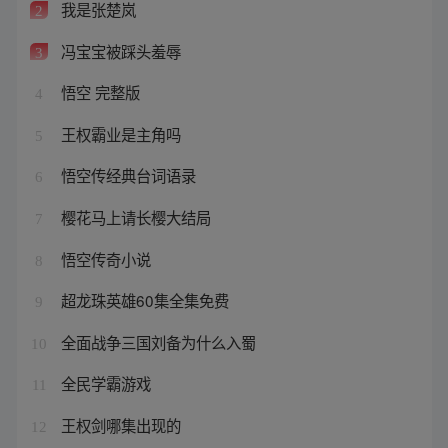
我是张楚岚
2
冯宝宝被踩头羞辱
3
悟空 完整版
4
王权霸业是主角吗
5
悟空传经典台词语录
6
樱花马上请长樱大结局
7
悟空传奇小说
8
超龙珠英雄60集全集免费
9
全面战争三国刘备为什么入蜀
10
全民学霸游戏
11
王权剑哪集出现的
12