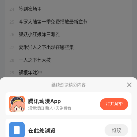
签到农场主
24
斗罗大陆第一季免费播放最新章节
25
狐妖小红娘涂三雅雅
26
夏禾异人之下出现在哪些集
27
一人之下七大技
28
祸根年沈冲
29
涂山容容声优
继续浏览精彩内容
30
腾讯动漫App
打开APP
海量漫画 新人7天免费看
腾讯漫画
起点读书
QQ阅读
网站备案/许可证号：粤B2-20090059-5
在此处浏览
继续
Copyright©1998 - 2026 Tencent. All Rights Reserved