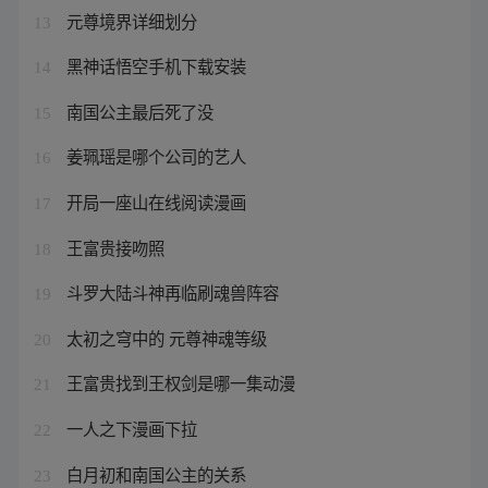
元尊境界详细划分
13
黑神话悟空手机下载安装
14
南国公主最后死了没
15
姜珮瑶是哪个公司的艺人
16
开局一座山在线阅读漫画
17
王富贵接吻照
18
斗罗大陆斗神再临刷魂兽阵容
19
太初之穹中的 元尊神魂等级
20
王富贵找到王权剑是哪一集动漫
21
一人之下漫画下拉
22
白月初和南国公主的关系
23