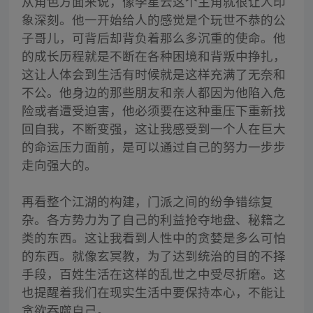
从角色方面来说，像李星云这个主角就很让人印
象深刻。他一开始给人的感觉是个玩世不恭的公
子哥儿，可背后却背负着那么多沉重的使命。他
的成长历程就是不断在各种困境和背叛中挣扎，
这让人体会到生活有时候就是这样充满了无奈和
不公。他身边的那些朋友和亲人都因为他陷入危
险或者遭受迫害，他必须要在这种重压下重新找
回自我，不断变强，这让我感受到一个人在巨大
的命运压力面前，是可以通过自己的努力一步步
走向强大的。
再看整个江湖的构建，门派之间的纷争错综复
杂。各方势力为了自己的利益抢夺地盘、秘籍之
类的东西。这让我看到人性中的贪婪是多么可怕
的东西。就像玄冥教，为了达到统治的目的不择
手段，百姓生活在这样的乱世之中受尽折磨。这
也提醒着我们在现实生活中要保持本心，不能让
贪欲吞噬自己。