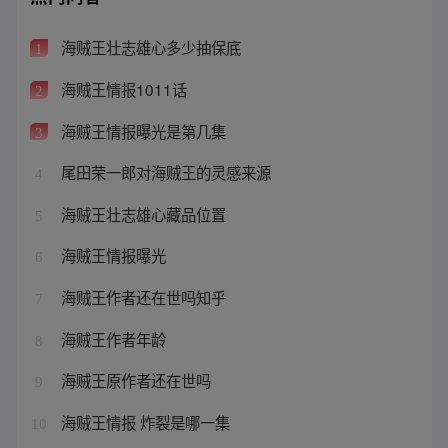
海贼王壮志雄心多少抽保底
1
海贼王情报1011话
2
海贼王情报曝光是第几集
3
尾田荣一郎对海贼王的灵感来源
4
海贼王壮志雄心藏品位置
5
海贼王情报曝光
6
海贼王作者还在世吗知乎
7
海贼王作者年龄
8
海贼王原作者还在世吗
9
海贼王情报 炸裂是哪一集
10