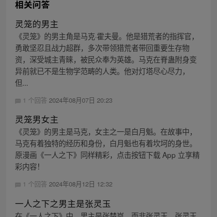
相关问答
灵笼的男主
《灵笼》的男主角是马克·霍夫曼。他是猎荒者的指挥官，
勇敢坚忍且战力超群，多次带领猎荒者带回重要生存物
资，深受城主青睐，被民众奉为英雄。马克在脊蛊附身变
异前就已不是生物学范畴的人类。他对灯塔尽心尽力，
但...
1 个回答
2024年08月07日 20:23
灵笼男女主
《灵笼》的男主是马克，女主之一是白月魁。在故事中，
马克有着独特的经历和身份，白月魁也有着坎坷的身世。
原漫画《一人之下》同样精彩，点击按钮下载 App 立享精
彩内容！
1 个回答
2024年08月12日 12:32
一人之下之男主是张灵玉
在《一人之下》中，男主是张楚岚，而非张灵玉。张灵玉