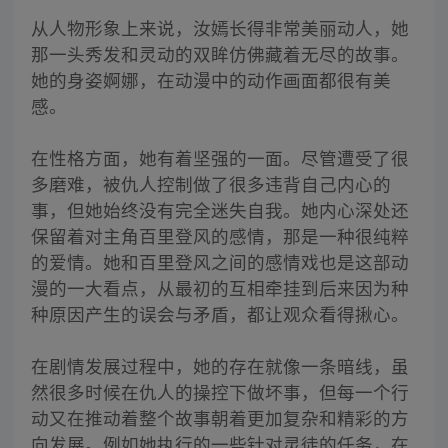
从人物形象上来说，汝嫣长得非常美丽动人，她
那一头秀发和灵动的双眸仿佛藏着无尽的故事。
她的身姿婀娜，在动漫中的动作画面都很有美
感。
在性格方面，她有着坚强的一面。尽管遭受了很
多磨难，被仇人控制做了很多违背自己内心的
事，但她始终没有完全迷失自我。她内心深处还
保留着对主角百里登风的感情，那是一种很纯粹
的爱情。她和百里登风之间的感情戏也是这部动
漫的一大看点，从最初的互相牵挂到后来因为种
种原因产生的误会与矛盾，都让观众看得揪心。
在剧情发展过程中，她的存在就像一条暗线，虽
然很多时候在仇人的操控下做坏事，但每一个行
动又在推动着整个故事朝着更加复杂和精彩的方
向发展。例如她执行的一些针对灵徒的任务，在