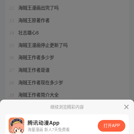
海贼王漫画出完了吗
22
海贼王原著作者
23
壮志雄心5
24
海贼王漫画停止更新了吗
25
海贼王作者多少岁
26
海贼王作者是谁
27
海贼王作者现在多少岁
28
海贼王作者简介大全
29
海贼王情报1104什么时候出
继续浏览精彩内容
30
腾讯动漫App
打开APP
海量漫画 新人7天免费看