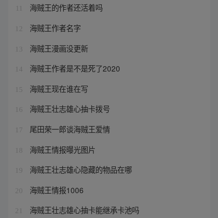
海贼王的作者还活着吗
11
海贼王作者名字
12
海贼王漫画没更新
13
海贼王作者是不是死了2020
14
海贼王现在谁在写
15
海贼王壮志雄心抽卡拨号
16
尾田荣一郎谈海贼王爱情
17
海贼王情报曝光图片
18
海贼王壮志雄心隐藏的物品在哪
19
海贼王情报1006
20
海贼王壮志雄心抽卡能继承卡池吗
21