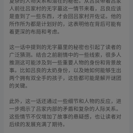
复杂的人物关系和潜在的秘密。从吕良带着吕家
人前往吕家村的无字墓这一情节来看，吕良应该
是查到了一些东西，才会回吕家村开佐证。他的
所作所为都是计划好的，这表明他在背后可能有
着更深的布局和考虑。
这一话中提到的无字墓里的秘密也引起了读者的
广泛猜测。结合之前剧情中的一些线索，很多人
推测这可能涉及到一些重要人物的身份和背景故
事。比如吕良的太奶身份，以及她如何能够生出
两个拥有双全手的孩子，这些都可能是解开谜团
的关键。
此外，这一话还通过一些细节和人物的反应，进
一步揭示了吕家内部的矛盾和复杂的人际关系。
这些情节不仅增加了故事的悬疑感，也让读者对
后续的发展充满了期待。