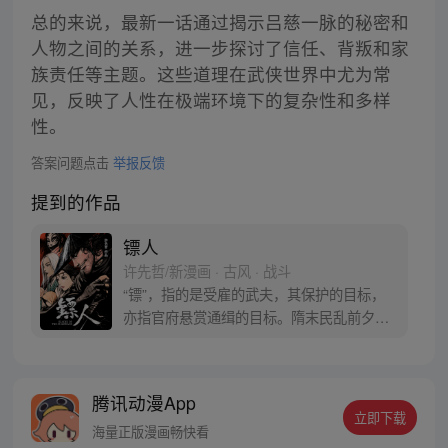
总的来说，最新一话通过揭示吕慈一脉的秘密和
人物之间的关系，进一步探讨了信任、背叛和家
族责任等主题。这些道理在武侠世界中尤为常
见，反映了人性在极端环境下的复杂性和多样
性。
答案问题点击
举报反馈
提到的作品
镖人
许先哲/新漫画 · 古风 · 战斗
“镖”，指的是受雇的武夫，其保护的目标，
亦指官府悬赏通缉的目标。隋末民乱前夕，
江湖上掀起了一阵腥风血雨，各路人马的恩
怨情仇逐渐展开。
腾讯动漫App
立即下载
海量正版漫画畅快看