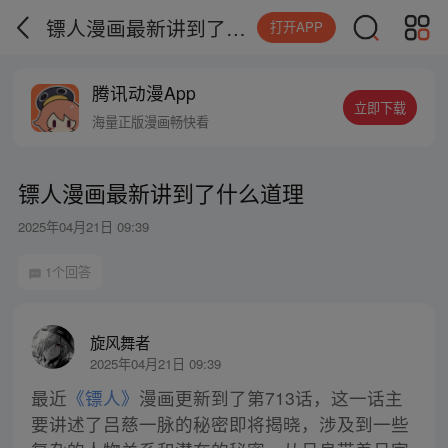
镖人漫画最新讲到了什么道理
打开APP
腾讯动漫App
立即下载
海量正版漫画畅快看
镖人漫画最新讲到了什么道理
2025年04月21日 09:39
1个回答
旋风舞者
2025年04月21日 09:39
最近
《镖人》
漫画更新到了第713话，这一话主
要讲述了吕慈一脉的秘密即将揭晓，涉及到一些