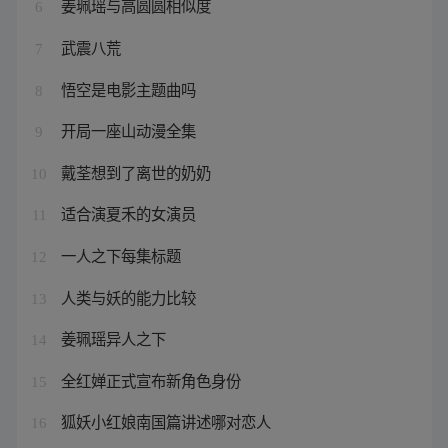
姜珮瑶与高圆圆相似度
6
武震八荒
7
悟空是电影主题曲吗
8
开局一座山动漫全集
9
戴荃想到了离世的奶奶
10
适合演夏禾的女演员
11
一人之下每集标题
12
人类与妖的能力比较
13
姜珮瑶异人之下
14
全红婵正式宣布新角色身份
15
狐妖小红娘南国篇讲述哪对恋人
16