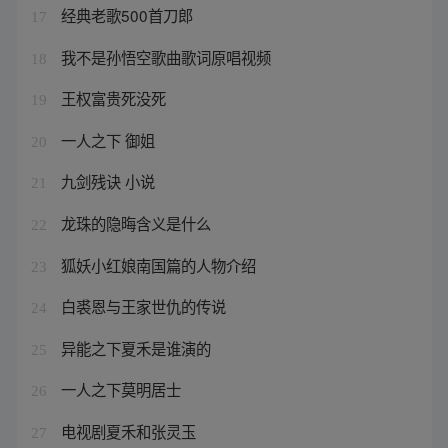
经典老歌500首刀郎
17
我不是孙悟空歌曲歌词原唱视频
18
王权富贵死没死
19
一人之下 御姐
20
九剑残诀 小说
21
龙珠的隐晦含义是什么
22
狐妖小红娘南国篇的人物介绍
23
白裘恩与王家世仇的传说
24
异能之下夏禾是谁演的
25
一人之下莫明居士
26
电视剧夏禾和张灵玉
27