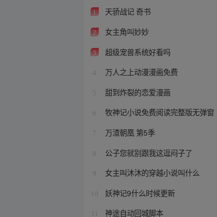
天骄战记 奇书
1
女主角叫妙妙
2
超级宠兽系统好看吗
3
万人之上动漫漫画免费
4
甜到炸裂的恋爱漫画
5
牧神记小说免费阅读完整版无弹窗
6
万渣朝凰 第5季
7
公子您就别跟我这逗闷子了
8
女主叫沐沐的穿越小说叫什么
9
妖神记9什么时候更新
10
神途自动回城脚本
11