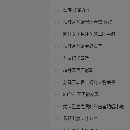
妖神记 第九季
12
从红月开始黑山老鬼 顶点
13
能让女角色怀孕的三国手游
14
从红月开始太好看了
15
开局妃子四选一
16
超神宠兽店最新
17
苏廷玉与霍止观的人物关系
18
20亿年王国被发现
19
类似重生之贵妇的古言婚后小说
20
孟超老婆叫什么名
21