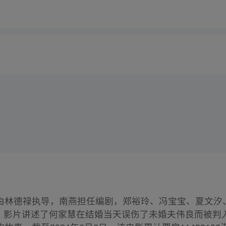
由林德禄执导，南燕担任编剧，郑裕玲、冯宝宝、夏文汐
上映。影片讲述了何家慧在结婚当天误伤了未婚夫伟良而被