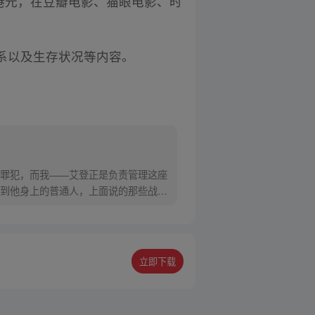
06港元，在豆瓣电影、猫眼电影、时
系以及生存状况等内容。
罪犯，而我——艾登正是负责管理这座
越到他身上的普通人，上面说的那些战斗
立即下载