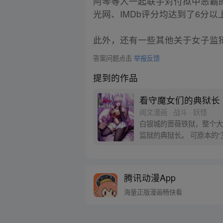
阿琴等人一起联手对付狱中恶霸的故
光网、IMDb评分均达到了6分以
此外，还有一些其他关于女子监
答案问题点击
举报反馈
提到的作品
看守魔女们的典狱长
阅文漫画 · 战斗 · 妖怪
白银城的蔷薇铁狱，整个大
监狱的典狱长。 可原本的
技能，我都不会啊……
腾讯动漫App
海量正版漫画畅快看