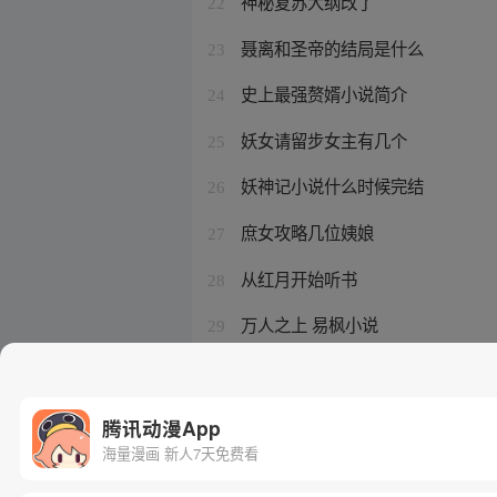
神秘复苏大纲改了
22
聂离和圣帝的结局是什么
23
史上最强赘婿小说简介
24
妖女请留步女主有几个
25
妖神记小说什么时候完结
26
庶女攻略几位姨娘
27
从红月开始听书
28
万人之上 易枫小说
29
灾变求生 从伐木开始签到
30
腾讯动漫App
海量漫画 新人7天免费看