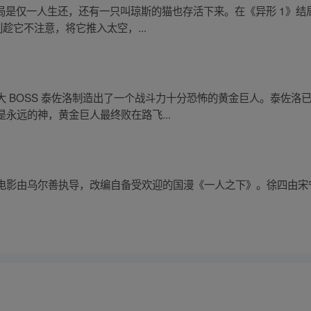
，结局是仅一人生还，还有一只叫琼斯的猫也存活下来。在《异形 1》
趁它不注意，将它推入太空，...
 BOSS 泰佐洛制造出了一个战斗力十分恐怖的黄金巨人。泰佐洛
永远的神，黄金巨人最终败在路飞...
电影由乌尔善执导，改编自备受欢迎的国漫《一人之下》。徐四由宋
！