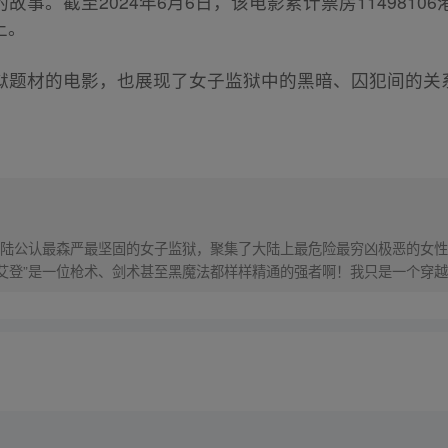
事。截至2024年6月6日，该电影累计票房114981
上。
狱题材的电影，也展现了女子监狱中的黑暗、囚犯间的关
陆公认最森严最坚固的女子监狱，聚集了大陆上最危险最穷凶极恶的女性
“艾登”是一位枪术、剑术甚至黑魔法都样样精通的强者啊！我只是一个穿