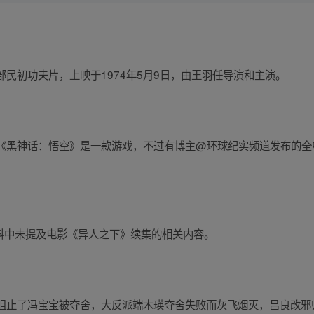
民初功夫片，上映于1974年5月9日，由王羽任导演和主演。
《黑神话：悟空》是一款游戏，不过有博主@环球纪实频道发布的全
获取的资料中未提及电影《异人之下》续集的相关内容。
阻止了冯宝宝被夺舍，大反派端木瑛夺舍失败而灰飞烟灭，吕良改邪