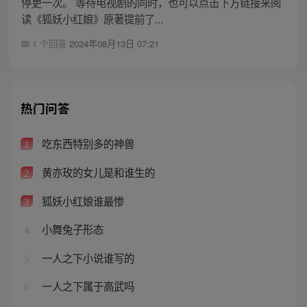
停更一次。 等待电视剧的同时，也可以点击下方链接来阅
读《狐妖小红娘》原著提前了...
1 个回答
2024年08月13日 07:21
热门问答
吃东西特别多的神兽
1
黄亦玫的女儿是和谁生的
2
狐妖小红娘谁最惨
3
小舞兔子形态
4
一人之下小说谁写的
5
一人之下属于高武吗
6