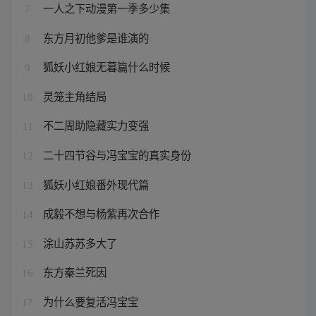
一人之下动漫第一季多少集
7
东方月初他爹是谁演的
8
狐妖小红娘无暮篇什么时候
9
灵笼主角结局
10
不二周助隐藏实力变强
11
二十四节谷与冯宝宝的真实身份
12
狐妖小红娘番外现代篇
13
成毅不想与杨紫再次合作
14
涂山苏苏多大了
15
东方秦兰死因
16
为什么要复活冯宝宝
17