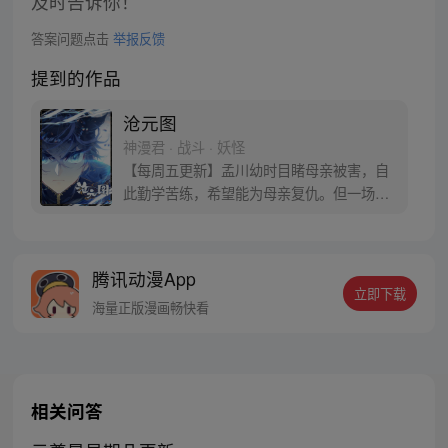
及时告诉你！
答案问题点击
举报反馈
提到的作品
沧元图
神漫君 · 战斗 · 妖怪
【每周五更新】孟川幼时目睹母亲被害，自
此勤学苦练，希望能为母亲复仇。但一场退
婚打破了孟川原本平静的生活，异族入侵、
烈火道院沦陷，为了守护东宁府城的百姓，
他拿起手中的剑，立誓要成为强者，长路漫
腾讯动漫App
漫任重道远……
立即下载
海量正版漫画畅快看
相关问答