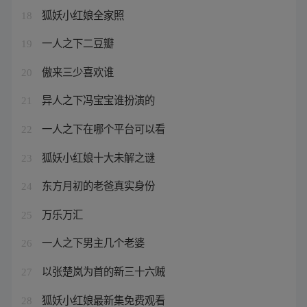
狐妖小红娘全家照
18
一人之下二豆瓣
19
傲来三少喜欢谁
20
异人之下冯宝宝谁扮演的
21
一人之下在哪个平台可以看
22
狐妖小红娘十大未解之谜
23
东方月初的老爸真实身份
24
万乐万汇
25
一人之下男主几个老婆
26
以张楚岚为首的新三十六贼
27
狐妖小红娘最新集免费观看
28