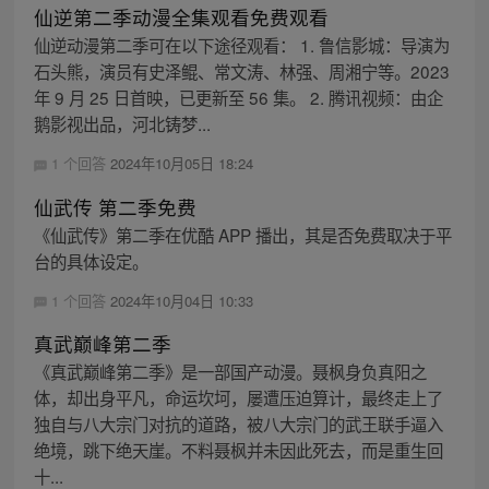
仙逆第二季动漫全集观看免费观看
仙逆动漫第二季可在以下途径观看： 1. 鲁信影城：导演为
石头熊，演员有史泽鲲、常文涛、林强、周湘宁等。2023
年 9 月 25 日首映，已更新至 56 集。 2. 腾讯视频：由企
鹅影视出品，河北铸梦...
1 个回答
2024年10月05日 18:24
仙武传 第二季免费
《仙武传》第二季在优酷 APP 播出，其是否免费取决于平
台的具体设定。
1 个回答
2024年10月04日 10:33
真武巅峰第二季
《真武巅峰第二季》是一部国产动漫。聂枫身负真阳之
体，却出身平凡，命运坎坷，屡遭压迫算计，最终走上了
独自与八大宗门对抗的道路，被八大宗门的武王联手逼入
绝境，跳下绝天崖。不料聂枫并未因此死去，而是重生回
十...