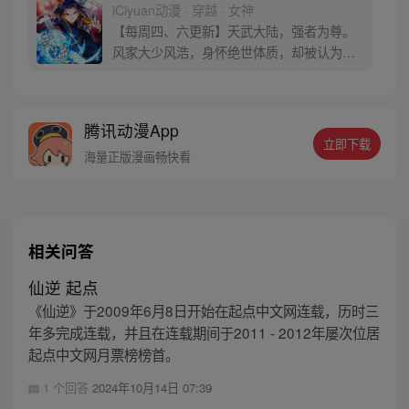
iCiyuan动漫 · 穿越 · 女神
【每周四、六更新】天武大陆，强者为尊。
风家大少风浩，身怀绝世体质，却被认为是
修炼废柴，受尽屈辱！ 机缘之下，身体异
变，让他逆转人生！他以异晶锻体，成就无
上肉身。 待得掌控虚武之时，碎灭乾坤，怒
腾讯动漫App
斩八方！
立即下载
海量正版漫画畅快看
相关问答
仙逆 起点
《仙逆》于2009年6月8日开始在起点中文网连载，历时三
年多完成连载，并且在连载期间于2011 - 2012年屡次位居
起点中文网月票榜榜首。
1 个回答
2024年10月14日 07:39