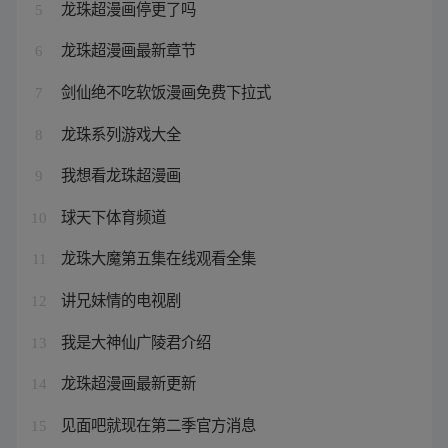
龙珠超漫画停更了吗
5
龙珠超漫画最新章节
6
剑仙绝不吃软饭漫画免费下拉式
7
龙珠系列游戏大全
8
我想看龙珠超漫画
9
球天下体育频道
10
龙珠大魔第五集在线观看全集
11
讲兄妹情的电视剧
12
我是大神仙广陵君介绍
13
龙珠超漫画最新更新
14
见面吧就现在第二季官方消息
15