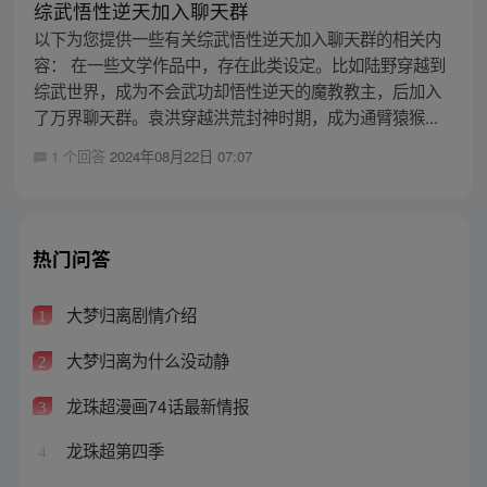
综武悟性逆天加入聊天群
以下为您提供一些有关综武悟性逆天加入聊天群的相关内
容： 在一些文学作品中，存在此类设定。比如陆野穿越到
综武世界，成为不会武功却悟性逆天的魔教教主，后加入
了万界聊天群。袁洪穿越洪荒封神时期，成为通臂猿猴...
1 个回答
2024年08月22日 07:07
热门问答
大梦归离剧情介绍
1
大梦归离为什么没动静
2
龙珠超漫画74话最新情报
3
龙珠超第四季
4