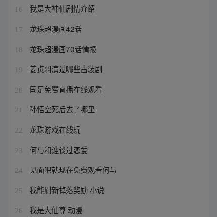
我是大神仙剧情介绍
16
龙珠超漫画42话
17
龙珠超漫画70话情报
18
姜贞羽演过哪些古装剧
19
国足免费直播在线观看
20
孙悟空死后去了哪里
21
龙珠游戏在线玩
22
何与和谁谈过恋爱
23
见面吧就现在免费观看何与
24
我能刷新掉落奖励 小说
25
我是大仙尊 动漫
26