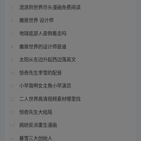
流浪到世界尽头漫画免费阅读
5
魔兽世界 设计师
6
地球底部人是倒着走吗
7
魔兽世界的设计师是谁
8
太阳从东边升起西边落英文
9
惊奇先生李雪的配音
10
小早我啊女主角小早演员
11
二人世界高清视频素材哪里找
12
惊奇先生大结局
13
病娇反派重生漫画
14
暴雪三大创始人
15