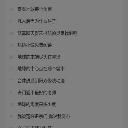
查看地球每个角落
16
凡人后面为什么烂了
17
修真聊天群宋书航的灵鬼找到吗
18
病娇小说免费阅读
19
地球的末端尽头在哪里
20
地球的中心点在哪个城市
21
合体逍遥阴阳双修决动漫
22
奇门遁甲最好的老师
23
地球的角度是多少度
24
我被冤枉退宗门 你说我变心
25
强占失去修为师尊