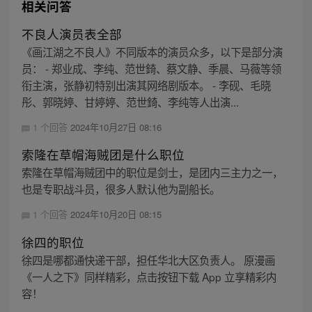
相关问答
不良人演员表全部
《画江湖之不良人》不同版本的演员众多，以下是部分演
员： - 郑业成、李纯、范世錡、蔡文静、季晨、马薇等领
衔主演，张静初特别出演其网络剧版本。 - 李砚、毛晓
彤、郭晓婷、甘婷婷、范世錡、李纯等人出演...
1 个回答
2024年10月27日 08:16
索隆在草帽海贼团是什么职位
索隆在草帽海贼团中的职位是剑士，是团内三主力之一，
也是专职战斗员，很多人默认他为副船长。
1 个回答
2024年10月20日 08:15
徐四的职位
徐四是哪都通快递干部，担任华北大区负责人。 原漫画
《一人之下》同样精彩，点击按钮下载 App 立享精彩内
容！