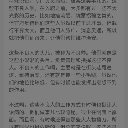
特殊职位，专门负责抓贼、破案这类事儿的。这
些不良人啊，在入职之前，大多都有过一些不太
光彩的历史，比如地痞流氓、坑蒙拐骗之类的。
但官府觉得他们这些人虽然以前干过坏事，但罪
行不算太大，而且他们人脉广、消息灵通，所以
就把他们征召来，让他们帮忙维护治安。
这些不良人的头儿，被称为不良帅。他们就像是
这些小混混的头目，负责管理和指挥这些不良
人。不良人的工作啊，主要就是在街头巷尾巡
逻，维持治安，还有就是抓一些小毛贼。虽然他
们的地位比较低，但有时候也能发挥出意想不到
的作用。
不过啊，这些不良人的工作方式有时候也挺让人
诟病的。他们做事儿比较隐秘，很少在明面上露
面。而且啊，有时候还得替那些大人物挡刀，所
以有时候也挺危险的。但总的来说呢，这些不良