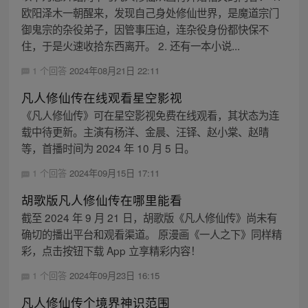
欧阳泽木一朝醒来，发现自己身处修仙世界，是魔道宗门
御鬼宗的杂役弟子，因管事压迫，连杂役身份都快保不
住，于是火速收拾东西离开。 2. 还有一本小说...
1 个回答
2024年08月21日 22:11
凡人修仙传在线观看星空影视
《凡人修仙传》可在星空影视免费在线观看，其状态为连
载中待更新。主演有杨洋、金晨、汪铎、赵小棠、赵晴
等，首播时间为 2024 年 10 月 5 日。
1 个回答
2024年09月15日 17:11
胡歌版凡人修仙传在哪里能看
截至 2024 年 9 月 21 日，胡歌版《凡人修仙传》尚未有
确切的播出平台和观看渠道。 原漫画《一人之下》同样精
彩，点击按钮下载 App 立享精彩内容！
1 个回答
2024年09月23日 16:15
凡人修仙传个境界神识范围