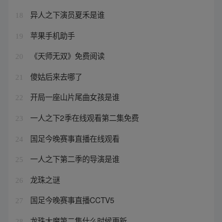
异人之下演员夏禾是谁
18
苹果手机助手
19
《天师无双》免费阅读
20
傻姑后来去哪了
21
开局一座山片尾曲女孩是谁
22
一人之下2季在线观看第二集免费
23
国足今晚赛事直播在线观看
24
一人之下第二季的导演是谁
25
龙珠之谜
26
国足今晚赛事直播CCTV5
27
龙珠大魔第二集什么时候更新
28