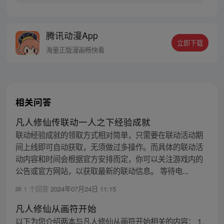
后的净土苏醒，复仇之战暗云密布。当“废武
魂”遇上执着而顽强的少年唐舞麟，万众瞩目
的武魂传奇将再次被书写。我们不期待奇
腾讯动漫App
迹，但要给奇迹一个机会。
立即下载
海量正版漫画畅快看
相关问答
凡人修仙传联动一人之下经验成就
联动经验成就的领取方式相对简单，只需要在联动活动期
间上线即可自动获取，无须做过多操作。而具体的联动活
动内容和时间会根据官方安排而定，你可以关注游戏内的
公告或官方网站，以获取最新的联动信息。 等待电...
1 个回答
2024年07月24日 11:15
凡人修仙从画符开始
以下为您介绍两本与凡人修仙从画符开始相关的内容： 1.