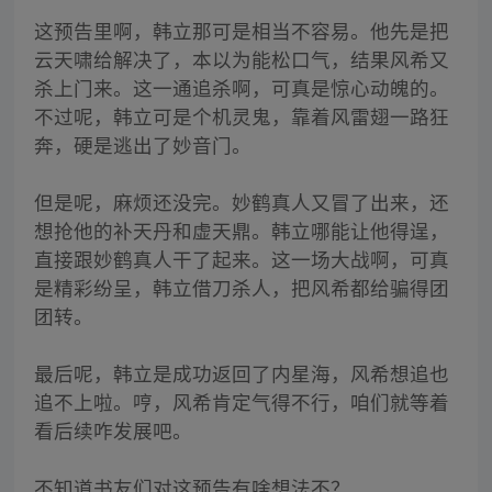
这预告里啊，韩立那可是相当不容易。他先是把
云天啸给解决了，本以为能松口气，结果风希又
杀上门来。这一通追杀啊，可真是惊心动魄的。
不过呢，韩立可是个机灵鬼，靠着风雷翅一路狂
奔，硬是逃出了妙音门。
但是呢，麻烦还没完。妙鹤真人又冒了出来，还
想抢他的补天丹和虚天鼎。韩立哪能让他得逞，
直接跟妙鹤真人干了起来。这一场大战啊，可真
是精彩纷呈，韩立借刀杀人，把风希都给骗得团
团转。
最后呢，韩立是成功返回了内星海，风希想追也
追不上啦。哼，风希肯定气得不行，咱们就等着
看后续咋发展吧。
不知道书友们对这预告有啥想法不？