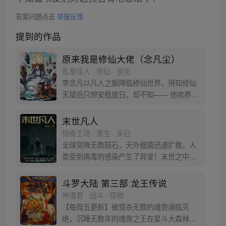
答案问题点击
举报反馈
提到的作品
原来我是修仙大佬（念凡尘）
乱室佳人 · 修仙 · 迪化
李念凡以凡人之躯降临修仙世界，得知修仙
无望后只想安稳度日。却不知—— 他收养的
一条狗，因为看他写诗作画，成为一代妖
王，镇压一方世界。 他屋后栽种的树木，因
末世凡人
为听他弹琴奏曲，成为世界之树，撑起天地
惊奇工场 · 重生 · 末日
桥梁。 他遇到的一个路人，因为受他随口点
全球突降无数陨石，天外细菌迅速扩散，人
化，成为仙道圣人，引领一个时代…… 改编
类受到病毒的感染产生了异变！末世之中，
自小说【原来我是修仙大佬】
人类努力求生……
斗罗大陆 第三部 龙王传说
神漫君 · 战斗 · 怪物
【每周五更新】被猎杀无数的魂兽濒临灭
绝，沉睡无数年的魂兽之王在星斗大森林最