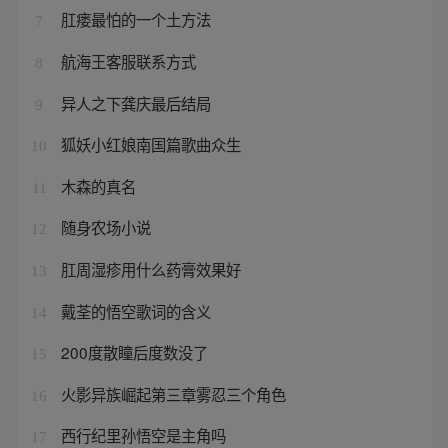
肛瘘最怕的一个土方法
7
航海王客服联系方式
8
异人之下龚庆最后结局
9
狐妖小红娘南国篇歌曲众生
10
木森的真名
11
随身农场小说
12
肛周湿疹用什么药膏效果好
13
戴荃的悟空歌词的含义
14
200度散瞳后度数没了
15
火影异族崛起第三章雾忍三个角色
16
西行纪里孙悟空是主角吗
17