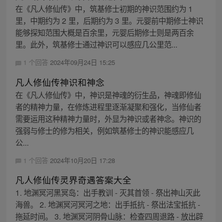
在《凡人修仙传》中，筑基修士初期的神识范围约为 1
里，中期约为 2 里，后期约为 3 里。元婴前中期修士神识
能够探知范围大概是百余里，元婴后期修士则是两百余
里。此外，筑基修士通过神识可以感应几公里范...
1 个回答
2024年09月24日 15:25
凡人修仙传神识和神念
在《凡人修仙传》中，神识是神魂的衍生品，神魂即修仙
者的精神力量，在修炼进程里逐渐凝聚和强化，当修仙者
需要运用这种精神力量时，外显为神识或者神念。神识的
强弱与修士的修为相关，例如筑基修士的神识能感应几
公...
1 个回答
2024年10月20日 17:28
凡人修仙传灵界奇遇答案大全
1. 地渊冥河黑冥岛：出手教训 - 灭其首领 - 祭出神山灭此
海兽。 2. 地渊冥河冥河之地：出手抵抗 - 祭出法宝抵抗 -
拖延时间。 3. 地渊冥河阴骨山脉：检查四周退路 - 放出辟