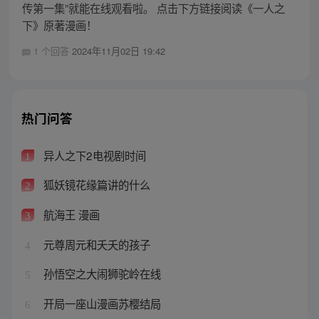
传第一集”就能在线观看啦。 点击下方链接阅读《一人之
下》原著漫画！
1 个回答
2024年11月02日 19:42
热门问答
异人之下2电视剧时间
1
狐妖镜花缘篇讲的什么
2
航海王 漫画
3
元尊周元和夭夭的孩子
4
孙悟空之大闹狮驼岭在线
5
开局一座山漫画苏樱结局
6