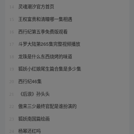
灵魂潮汐官方首页
14
王权富贵和清瞳哪一集相遇
15
西行纪第五季免费版观看
16
斗罗大陆第265集完整视频播放
17
龙珠是什么东西烧烤的味道
18
狐妖小红娘尾生篇合集是多少集
19
西行纪46集
20
《后浪》孙头头
21
傲来三少最终官配是谁扮演的
22
狐妖南国篇绘画
23
杨幂还红吗
24