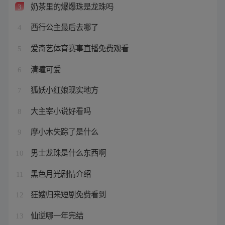
奶茶里的爆爆珠是龙珠吗
3
西行公主最后去哪了
4
爱奇艺体育赛事直播免费观看
5
清瞳可爱
6
狐妖小红娘现实地方
7
大主宰小说好看吗
8
摩小木失踪了是什么
9
男士龙珠是什么东西啊
10
黑色月光剧情介绍
11
狂嫂归来短剧免费看到
12
仙逆哪一年完结
13