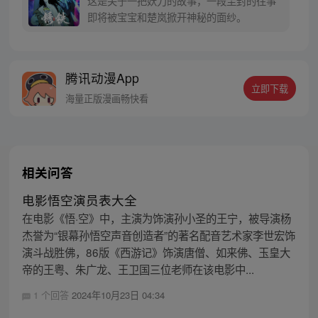
这是关于一把妖刀的故事，一段尘封的往事
同踏上“异人”之旅。
即将被宝宝和楚岚掀开神秘的面纱。
腾讯动漫App
立即下载
海量正版漫画畅快看
相关问答
电影悟空演员表大全
在电影《悟·空》中，主演为饰演孙小圣的王宁，被导演杨
杰誉为“银幕孙悟空声音创造者”的著名配音艺术家李世宏饰
演斗战胜佛，86版《西游记》饰演唐僧、如来佛、玉皇大
帝的王粤、朱广龙、王卫国三位老师在该电影中...
1 个回答
2024年10月23日 04:34