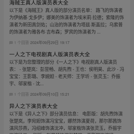
海贼王真人版演员表大全
以下是《海贼王》真人版的部分演员名单： 路飞的饰演者
为伊纳基·戈多伊；娜美的饰演者为埃米莉·拉德；索隆的饰
演者为新田真剑佑；山治的饰演者为塔兹·斯盖拉；乌索普
的饰演者为雅各布·吉布森；罗宾的饰演者为 ...
1 个回答
2024年09月29日 19:17
一人之下电视剧真人版演员表大全
以下是为您整理的部分《一人之下》电视剧真人版演员
表： - 张楚岚：彭昱畅、胡先煦 - 王也：侯明昊、此沙 - 冯
宝宝：王影璐、李婉妲 - 老天师：王学圻 - 张灵玉：乔振
宇、邬家楷 - 沈...
1 个回答
2024年09月10日 15:21
异人之下演员表大全
以下是《异人之下》部分演员信息： 电影版：胡先煦饰演
张楚岚，李宛妲饰演冯宝宝，娜然饰演夏荷，那尔那茜饰
演风莎燕，冯绍峰饰演沈冲，邬家楷饰演张灵玉，乔振宇