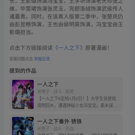
长，王影璐饰演冯宝宝，王学圻饰演老天师张之
维，毕雯珺饰演张灵玉，完颜洛绒饰演武侯传人
诸葛青。同时，在该真人版第二季中，张楚岚仍
由彭昱畅饰演，王也由侯明昊饰演，冯宝宝由王
影璐担当。
点击下方链接阅读
《一人之下》
原著漫画！
答案问题点击
举报反馈
提到的作品
一人之下
米橙子 · 战斗 · 搞笑
【一人之下6定档1月2日！】大学生张楚岚
清明回乡，遭遇神秘少女冯宝宝。素未谋面
的冯宝宝却对张楚岚异常熟悉，并将其带去
自己打工的快递公司。为了帮冯宝宝寻找她
一人之下番外·锈铁
的身世，也为了查清自己与爷爷身上的秘
米橙子 · 战斗 · 热血
密，张楚岚的生活被彻底颠覆，与冯宝宝一