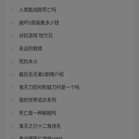
人类能战胜死亡吗
9
崩坏3原画集多少钱
10
对抗游戏 哈欠兄
11
永远的救赎
12
死的本义
13
最后生还者2剧情介绍
14
鬼灭刀匠村和锻刀村是一个吗
15
我的世界追杀系列
16
死亡是一种解脱吗
17
鬼灭之刃十二鬼排名
18
麦当娜死亡游戏1993
19