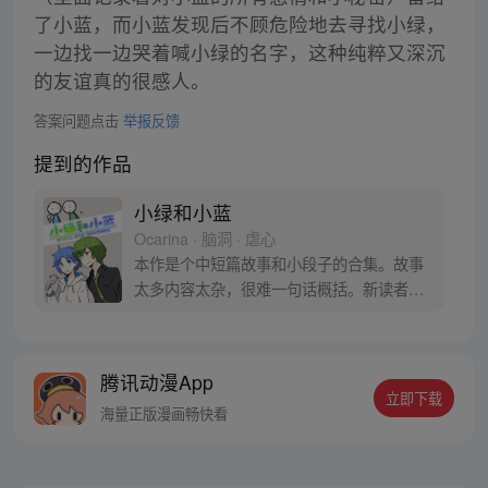
了小蓝，而小蓝发现后不顾危险地去寻找小绿，
一边找一边哭着喊小绿的名字，这种纯粹又深沉
的友谊真的很感人。
答案问题点击
举报反馈
提到的作品
小绿和小蓝
Ocarina · 脑洞 · 虐心
本作是个中短篇故事和小段子的合集。故事
太多内容太杂，很难一句话概括。新读者可
以直接去看122话《回忆》，试试自己喜不
喜欢这种类型-v-
腾讯动漫App
立即下载
海量正版漫画畅快看