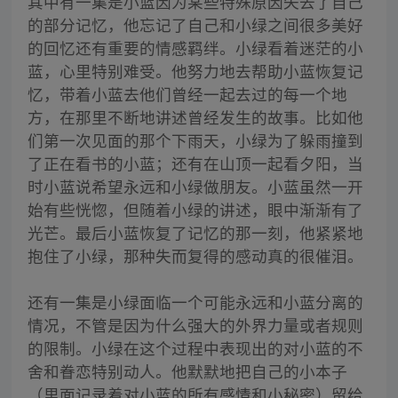
其中有一集是小蓝因为某些特殊原因失去了自己
的部分记忆，他忘记了自己和小绿之间很多美好
的回忆还有重要的情感羁绊。小绿看着迷茫的小
蓝，心里特别难受。他努力地去帮助小蓝恢复记
忆，带着小蓝去他们曾经一起去过的每一个地
方，在那里不断地讲述曾经发生的故事。比如他
们第一次见面的那个下雨天，小绿为了躲雨撞到
了正在看书的小蓝；还有在山顶一起看夕阳，当
时小蓝说希望永远和小绿做朋友。小蓝虽然一开
始有些恍惚，但随着小绿的讲述，眼中渐渐有了
光芒。最后小蓝恢复了记忆的那一刻，他紧紧地
抱住了小绿，那种失而复得的感动真的很催泪。
还有一集是小绿面临一个可能永远和小蓝分离的
情况，不管是因为什么强大的外界力量或者规则
的限制。小绿在这个过程中表现出的对小蓝的不
舍和眷恋特别动人。他默默地把自己的小本子
（里面记录着对小蓝的所有感情和小秘密）留给