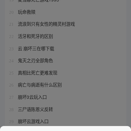
玩命救赎
20
流浪到只有女性的精灵村游戏
21
活牙和死牙的区别
22
云 崩坏三在哪下载
23
鬼灭之刃全部角色
24
真相比死亡更难发现
25
病亡与病逝有什么区别
26
崩坏3云玩入口
27
三尸语陈恩义反转
28
崩坏云游戏入口
29