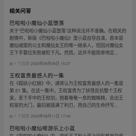
相关问答
巴啦啦小魔仙小蓝堕落
关于“巴啦啦小魔仙小蓝堕落”这种说法并不准确。在相关的
剧情中，新版《巴啦啦小魔仙》里小蓝自导自演，原本是
魔仙城堡的公主和魔仙女王的唯一继承人，但因对魔仙女
王下手篡位失败被贬下凡。然而，这并不能简单地定...
1 个回答
2024年08月06日 15:27
王权富贵最感人的一集
在《狐妖小红娘》中，通常认为王权富贵最感人的一集是
第 21 集。在这一集中，王权富贵为了妖怪反抗整个王权
家，丢下手中的王权剑，抱着奄奄一息的蜘蛛精，走出王
权家的大门，最后被插满了利刃，用自己的生命抒写...
1 个回答
2024年08月11日 17:04
巴啦啦小魔仙嗯游乐上小蓝
在《巴啦啦小魔仙》中，游乐王子和小蓝之间有着复杂而