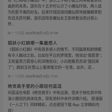
曲折的关系。游乐在十五岁时认识了小魔仙玲珑，两人成
为形影不离的好友。后来玲珑因误闯魔仙禁地被魔蝎草割
伤且无药可解，游乐因母亲魔仙女王拒绝救治而对其心
怀...
1 个回答
2024年08月13日 07:09
狐妖小红娘哪一集最感人
《狐妖小红娘》中有很多感人的情节，不同篇章和剧情都
有令人触动之处。比如在平丘的梦境里，他说出“我愿意”；
王权富贵万箭穿心的深情告白；小白抱着苏苏说“我回来
了”；颜如玉在雪山上看律笺文的一生等。此外，还...
1 个回答
2024年08月18日 17:01
绝世高手里的小跟班何蓝逗
何蓝逗在电影《绝世高手》中有出演，但关于她在其中饰
演小跟班的具体信息，现有资料中未作详细介绍。 原漫画
《一人之下》同样精彩，点击按钮下载 App 立享精彩内
容！