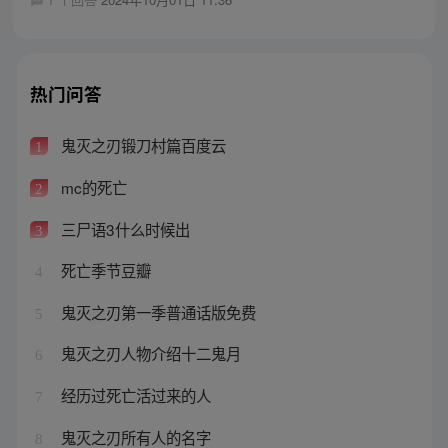
热门问答
鬼灭之刃锻刀村篇百度云
1
mc的死亡
2
三尸语3什么时候出
3
死亡季节豆瓣
4
鬼灭之刃第一季普通话版免费
5
鬼灭之刃人物介绍十二鬼月
6
经历过死亡活过来的人
7
鬼灭之刃所有人的名字
8