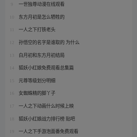
一世独尊动漫在线观看
9
东方月初是怎么牺牲的
10
一人之下打铁老头
11
孙悟空的名字是谁取的 为什么
12
白月初和东方月初结局
13
狐妖小红娘免费观看总集篇
14
元尊等级划分明细
15
女蜘蛛精的脚丫子
16
一人之下动画什么时候上映
17
狐妖小红娘战力排行榜 贴吧
18
一人之下手游泡面番免费观看
19