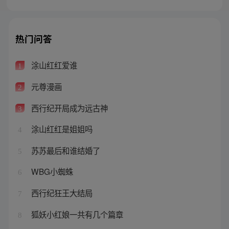
热门问答
涂山红红爱谁
1
元尊漫画
2
西行纪开局成为远古神
3
涂山红红是姐姐吗
4
苏苏最后和谁结婚了
5
WBG小蜘蛛
6
西行纪狂王大结局
7
狐妖小红娘一共有几个篇章
8