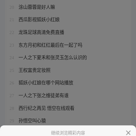
涂山蓉蓉是好人嘛
20
西瓜影视狐妖小红娘
21
龙珠足球高清免费直播
22
东方月初和红红最后在一起了吗
23
一人之下夏禾和张灵玉怎么认识的
24
王权富贵定妆照
25
狐妖小红娘在哪个网站播放
26
一人之下张之维徒弟有谁
27
西行纪之再见 悟空在线观看
28
孙悟空叫心猿
29
王权富贵清瞳的续缘同人文
继续浏览精彩内容
30