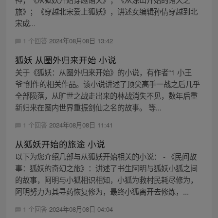
旅》；《穿越北宋爱上狐妖》，讲述女编辑孙倩穿越到北
宋成...
1 个回答
2024年08月08日 13:42
狐妖 从圈外归来开始 小说
关于《狐妖：从圈外归来开始》的小说，有作者“1 小王
爷”创作的相关作品。该小说讲述了顶尖高手一战之后几乎
全部陨落，从旷世之战走出来的林战消失不见，数年后重
新归来在圈内世界重振剑仙之名的故事。 等...
1 个回答
2024年08月08日 11:41
从狐妖开始的旅途 小说
以下为您介绍几部与从狐妖开始相关的小说： - 《民间故
事：狐妖的奇幻之旅》：讲述了书生阿明与狐妖小狐之间
的故事，阿明与小狐相识相知，小狐为救村民耗尽修为，
阿明努力为其寻药恢复修为，最终小狐离开去修炼，...
1 个回答
2024年08月08日 04:04