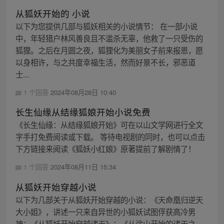
从狐妖开始的 小说
以下为您提供几部与狐妖相关的小说情节： 在一部小说
中，年轻猎户林风善良且不滥杀无辜，他救了一只受伤的
狐狸。之后在月圆之夜，狐狸化为美丽女子前来报恩，愿
以身相许，与之共度幸福生活，然而好景不长，邪恶道
士...
1 个回答
2024年08月28日 10:40
长生仙缘从结缘狐娘开始小说免费
《长生仙缘：从结缘狐娘开始》可在以山文学网进行全文
字手打免费阅读或下载。 等待电视剧的同时，也可以点击
下方链接来阅读《狐妖小红娘》原著提前了解剧情了！
1 个回答
2024年08月11日 15:34
从狐妖开始穿越小说
以下为几部关于从狐妖开始穿越的小说：《天命凰归逆天
大小姐》，讲述一只来自异世的小狐妖试图俘获高冷男
神；《从狐妖开始穿越诸天》；《从涂山开始的诸天之