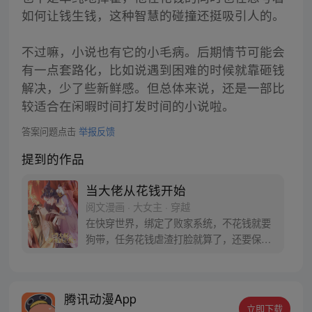
如何让钱生钱，这种智慧的碰撞还挺吸引人的。
不过嘛，小说也有它的小毛病。后期情节可能会
有一点套路化，比如说遇到困难的时候就靠砸钱
解决，少了些新鲜感。但总体来说，还是一部比
较适合在闲暇时间打发时间的小说啦。
答案问题点击
举报反馈
提到的作品
当大佬从花钱开始
阅文漫画 · 大女主 · 穿越
在快穿世界，绑定了败家系统，不花钱就要
狗带，任务花钱虐渣打脸就算了，还要保证
小奶狗好人卡的身心健康，初筝的内心是崩
溃拒绝的。没听说过……但没办法，系统太
强大。初筝只能身体力行的告诉诸位，想当
腾讯动漫App
位面大佬，从花钱开始！
立即下载