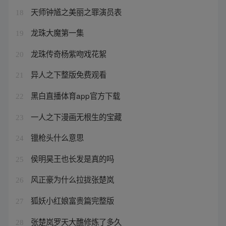
天师钟馗之美丽之罪演员表
18
龙珠大魔第一集
19
龙珠传奇杨紫吻戏花絮
20
异人之下整版免费观看
21
黑白直播体育app官方下载
22
一人之下漫画无根生的宝藏
23
镴枪头什么意思
24
侯明昊王也长发是真的吗
25
风正豪为什么拉拢张楚岚
26
狐妖小红娘富贵篇完整版
27
张楚岚罗天大醮修炼了多久
28