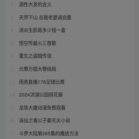
酒性大发的含义
7
天师下山 总裁老婆请自重
8
消炎生肌膏多少钱一盒
9
悟空传最火三首歌
10
重生之盗贼传说
11
元尊万祖大尊结局
12
雨燕直播178足球比赛
13
2024洪湖公园荷花展
14
龙珠大魔动漫免费观看
15
诛仙之毒公子秦无炎小说
16
斗罗大陆第265集的播放方法
17