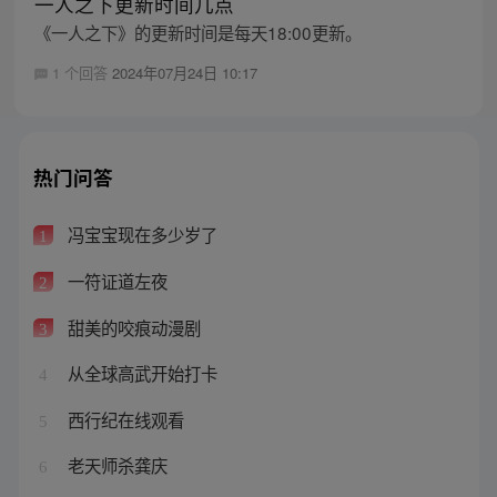
一人之下更新时间几点
《一人之下》的更新时间是每天18:00更新。
1 个回答
2024年07月24日 10:17
热门问答
冯宝宝现在多少岁了
1
一符证道左夜
2
甜美的咬痕动漫剧
3
从全球高武开始打卡
4
西行纪在线观看
5
老天师杀龚庆
6