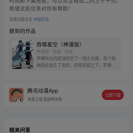
时间和下集预告，可以关注每周二的上午十点。
希望这些信息对你有帮助！
答案问题点击
举报反馈
提到的作品
吞噬星空（神漫版）
神漫君 · 系统 · 热血
罗峰所在的星球经历了一场大灾难，各个物
种因此发生了变异。阴差阳错之下，罗峰得
到了陨墨星主人的传承，成为了世界三大强
者之一。然而，在某次与星空吞噬巨兽的大
战中，罗峰不慎失去了肉身。于是，他趁机
腾讯动漫App
取而代之，成为了新的星空吞噬巨兽，同时
立即下载
还形成了人类分身。最终，罗峰迈出了他所
海量正版漫画畅快看
在的星球，走向了宇宙
相关问答