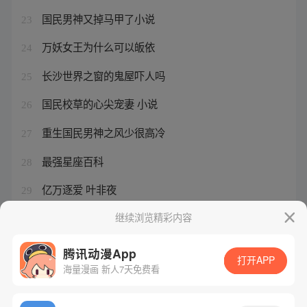
国民男神又掉马甲了小说
23
万妖女王为什么可以皈依
24
长沙世界之窗的鬼屋吓人吗
25
国民校草的心尖宠妻 小说
26
重生国民男神之风少很高冷
27
最强星座百科
28
亿万逐爱 叶非夜
29
万妖女王蛇妖内丹有什么用
继续浏览精彩内容
30
腾讯动漫App
打开APP
海量漫画 新人7天免费看
腾讯漫画
起点读书
QQ阅读