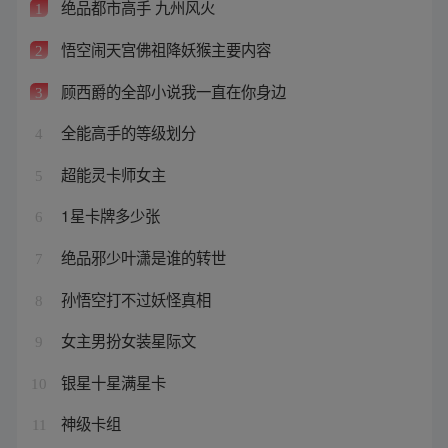
绝品都市高手 九州风火
1
悟空闹天宫佛祖降妖猴主要内容
2
顾西爵的全部小说我一直在你身边
3
全能高手的等级划分
4
超能灵卡师女主
5
1星卡牌多少张
6
绝品邪少叶潇是谁的转世
7
孙悟空打不过妖怪真相
8
女主男扮女装星际文
9
银星十星满星卡
10
神级卡组
11