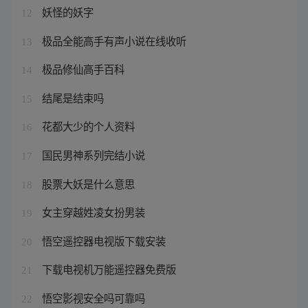
妖怪的妖字
12
极品全能高手有声小说在线收听
13
极品修仙高手百科
14
结尾是结束吗
15
花都大少的个人资料
16
国民男神系列完结小说
17
股票大妖是什么意思
18
女主穿越姓凌女扮男装
19
悟空遥控器电视版下载安装
20
下载电视机万能遥控器免费版
21
悟空影视安全吗可靠吗
22