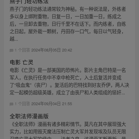
燕子门轻功练法
燕子门的轻功练法通常较为神秘。有一种说法是，外练者
多以身上绑附重物，日复一日，一日加重一日，练成之
后，一旦卸去重物，日行千里不在话下。而内练者，自练
之日起，屋外栽一颗树，丹田存一口气，每日以气轻身，
越...
1 个回答
2024年08月05日 20:42
电影 亡灵
电影《亡灵》是一部美国的恐怖片。影片主角巴特是一名
军人，在执行任务中不幸中枪死亡，入土后复活并变成
了“吸血鬼”（丧尸）。复活后的巴特找到好友乔伊，两人决
定一起模仿超级英雄，成立了由丧尸和人类组成的惩奸...
1 个回答
2024年09月04日 21:55
全职法师漫画版
《全职法师》漫画有诸多精彩情节。莫凡在其中展现强大
实力，比如用毁灭魔法压制亡灵大军并发现埃及队员无限
召唤亡灵大军的缘由——法老之泉。该漫画不断更新，最