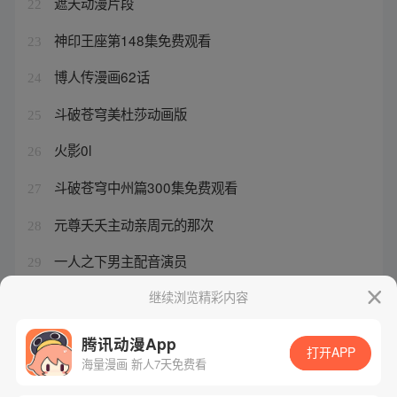
遮天动漫片段
22
神印王座第148集免费观看
23
博人传漫画62话
24
斗破苍穹美杜莎动画版
25
火影0l
26
斗破苍穹中州篇300集免费观看
27
元尊夭夭主动亲周元的那次
28
一人之下男主配音演员
29
终极斗罗4下拉式漫画酷漫屋
继续浏览精彩内容
30
腾讯动漫App
打开APP
海量漫画 新人7天免费看
腾讯漫画
起点读书
QQ阅读