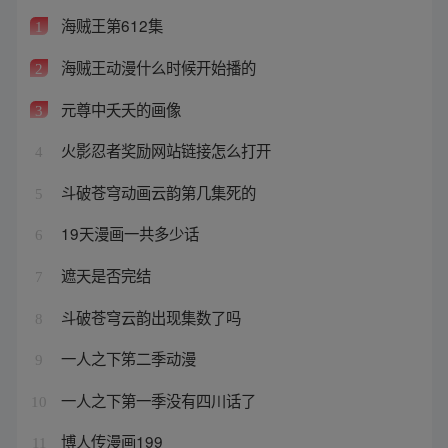
海贼王第612集
1
海贼王动漫什么时候开始播的
2
元尊中夭夭的画像
3
火影忍者奖励网站链接怎么打开
4
斗破苍穹动画云韵第几集死的
5
19天漫画一共多少话
6
遮天是否完结
7
斗破苍穹云韵出现集数了吗
8
一人之下笫二季动漫
9
一人之下第一季没有四川话了
10
博人传漫画199
11