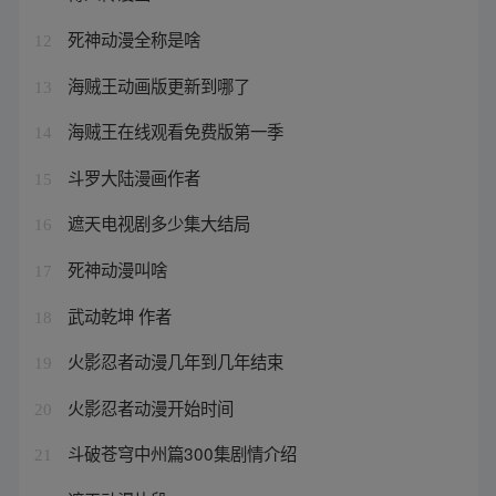
死神动漫全称是啥
12
海贼王动画版更新到哪了
13
海贼王在线观看免费版第一季
14
斗罗大陆漫画作者
15
遮天电视剧多少集大结局
16
死神动漫叫啥
17
武动乾坤 作者
18
火影忍者动漫几年到几年结束
19
火影忍者动漫开始时间
20
斗破苍穹中州篇300集剧情介绍
21