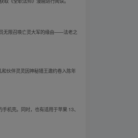
台获取《全职法师》漫画进行阅读。
员无限召唤亡灵大军的缘由——法老之
凡和伙伴灵灵因神秘猎王邀约卷入陈年
格的手机壳。同时，也有适用于苹果 13、