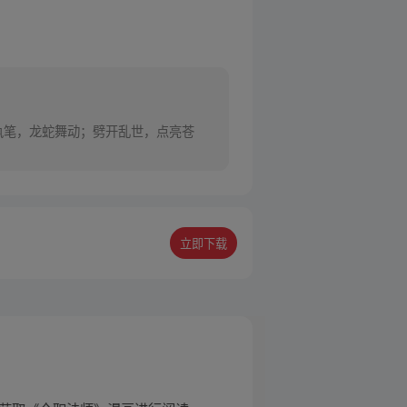
年执笔，龙蛇舞动；劈开乱世，点亮苍
立即下载