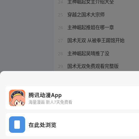
主神崛起女主介绍大全
24
穿越之国术大宗师
25
主神崛起推姐在哪一章
26
国术无双 从被拳王踢馆开始
27
主神崛起吴晴推了没
28
国术无双免费观看完整版
29
主神崛起女主角有几个人物
30
腾讯动漫App
海量漫画 新人7天免费看
在此处浏览