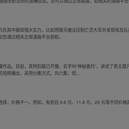
式六漫画全职法师的准确信息。您可以通过正规渠道，如相关的漫画平
凡在其中展现强大实力，比如用毁灭魔法压制亡灵大军并发现埃及队
议您通过相关正规漫画平台获取。
师
漫作品。目前，其特别篇已开播，名字叫“神秘委托”，讲述了男主莫
视频播出，采用分集方式，共六集，但...
，价格不一。例如，有折后 9.8 元、11.8 元、29 元等不同价