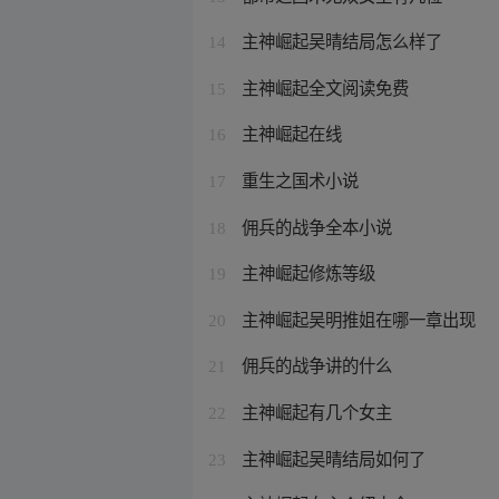
主神崛起吴晴结局怎么样了
14
主神崛起全文阅读免费
15
主神崛起在线
16
重生之国术小说
17
佣兵的战争全本小说
18
主神崛起修炼等级
19
主神崛起吴明推姐在哪一章出现
20
佣兵的战争讲的什么
21
主神崛起有几个女主
22
主神崛起吴晴结局如何了
23