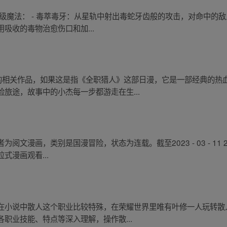
级魔法： - 毒萃毒牙：从星轨中射出毒蛇牙齿般的攻击，对命中的敌
吸收的毒物治愈伤口和加...
”的相关作品，如果这是指《全职猎人》这部日漫，它是一部经典的热
旅途，故事中的小杰每一步都游走在生...
漫画，类别是国漫冒险，状态为连载。截至2023 - 03 - 11 22
式漫画观看...
在小说中散人这个职业比较特殊，在荣耀世界里唯有叶修一人玩转散
职业技能、特点等深入理解，操作散...