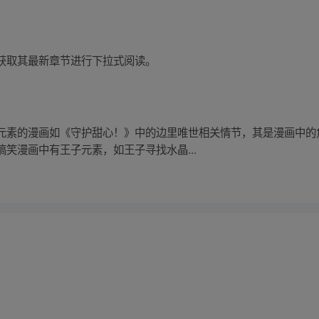
获取其最新章节进行下拉式阅读。
元素的漫画如《守护甜心！》中的边里唯世相关情节，其是漫画中的角
笑漫画中有王子元素，如王子寻找水晶...