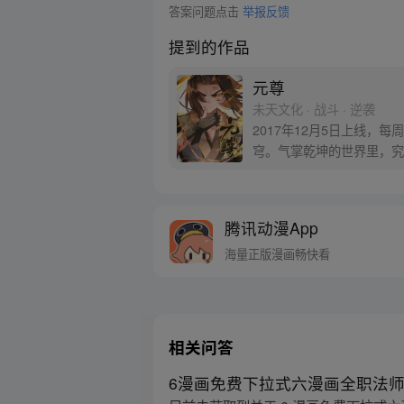
答案问题点击
举报反馈
提到的作品
元尊
未天文化 · 战斗 · 逆袭
2017年12月5日上线
穹。气掌乾坤的世界里，究
腾讯动漫App
海量正版漫画畅快看
相关问答
6漫画免费下拉式六漫画全职法