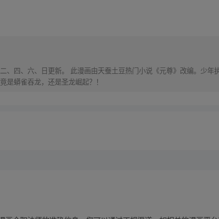
，每周二、四、六、日更新。 此漫画由天蚕土豆热门小说《元尊》改编。少
竟是蟒雀吞龙，还是圣龙崛起？！
师