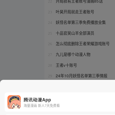
开局就有王者账号漫画85话
22
叶昊开局就走王者账号
23
妖怪名单第三季免费播放全集
24
十品官吴山羊全部演员
25
怎么彻底删除王者荣耀游戏账号
26
九儿是哪个动漫人物
27
王者v十账号
28
24年10月妖怪名单第三季情报
29
王者退款最怕三个理由
30
腾讯动漫App
海量漫画 新人7天免费看