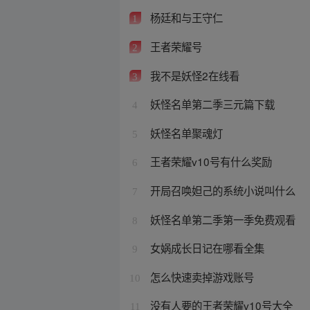
杨廷和与王守仁
1
王者荣耀号
2
我不是妖怪2在线看
3
妖怪名单第二季三元篇下载
4
妖怪名单聚魂灯
5
王者荣耀v10号有什么奖励
6
开局召唤妲己的系统小说叫什么
7
妖怪名单第二季第一季免费观看
8
女娲成长日记在哪看全集
9
怎么快速卖掉游戏账号
10
没有人要的王者荣耀v10号大全
11