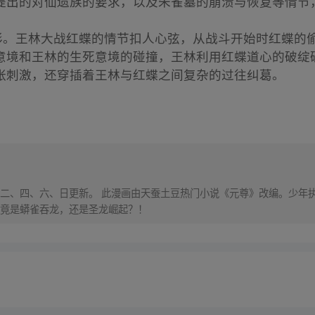
提出的对仙遗族的要求，以及朱雀墓的崩溃与恢复等情节
精彩。王林大战红蝶的情节扣人心弦，从战斗开始时红蝶的
意境和王林的生死意境的碰撞，王林利用红蝶道心的破绽
张刺激，还穿插着王林与红蝶之间复杂的过往纠葛。
，每周二、四、六、日更新。 此漫画由天蚕土豆热门小说《元尊》改编。少
竟是蟒雀吞龙，还是圣龙崛起？！