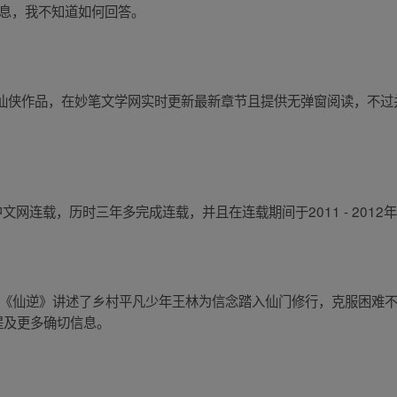
信息，我不知道如何回答。
仙侠作品，在妙笔文学网实时更新最新章节且提供无弹窗阅读，不过
中文网连载，历时三年多完成连载，并且在连载期间于2011 - 201
品。《仙逆》讲述了乡村平凡少年王林为信念踏入仙门修行，克服困难
提及更多确切信息。