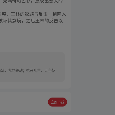
，充满奇幻色彩，展现出宏大的
偷袭，王林的躲避与反击，到两人
破坏其意境，之后王林的反击以
年执笔，龙蛇舞动；劈开乱世，点亮苍
立即下载