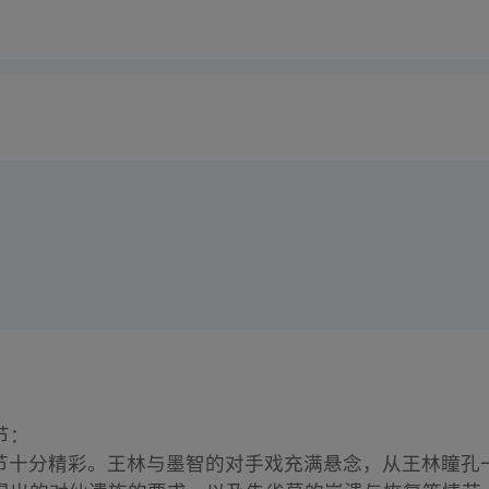
节：
分，情节十分精彩。王林与墨智的对手戏充满悬念，从王林瞳