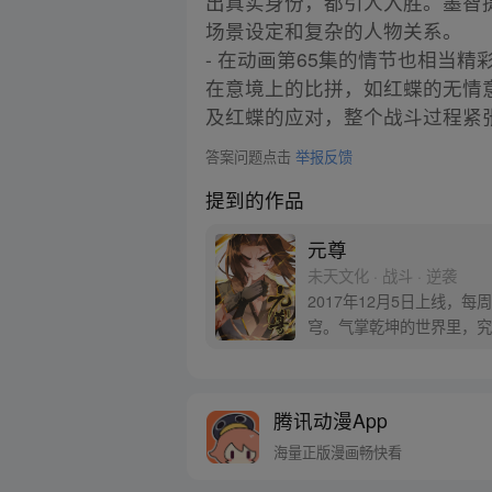
出真实身份，都引人入胜。墨智
场景设定和复杂的人物关系。
- 在动画第65集的情节也相当
在意境上的比拼，如红蝶的无情
及红蝶的应对，整个战斗过程紧
答案问题点击
举报反馈
提到的作品
元尊
未天文化 · 战斗 · 逆袭
2017年12月5日上线
穹。气掌乾坤的世界里，究
腾讯动漫App
海量正版漫画畅快看