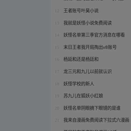
王者账号叶昊小说
12
我就是妖怪小说免费阅读
13
妖怪名单第三季官方消息在哪看
14
末日王者我开局掏出v8账号
15
杨延和还是杨廷和
16
龙三元和九儿以前就认识
17
妖怪学校的新人
18
苏九儿在狐妖小红娘
19
妖怪名单阴眼摘下眼镜的是谁
20
我来自漫画免费阅读下拉式六漫画
21