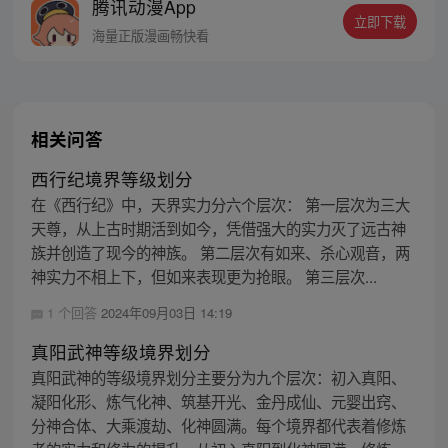
腾讯动漫App
立即下载
海量正版漫画畅快看
相关问答
西行纪境界等级划分
在《西行纪》中，天界实力分六个层次： 第一层次为三大
天尊，从上古时期活到如今，凭借强大的实力灭了远古神
族并创造了现今的神族。 第二层次有如来、杀心观音，两
神实力不相上下，但如来表现更为抢眼。 第三层次...
1 个回答
2024年09月03日 14:19
真阳武神等级境界划分
真阳武神的等级境界划分主要分为九个层次：初入真阳、
凝阳化形、炼气化神、筑基开光、金丹成仙、元婴出窍、
分神合体、大乘渡劫、化神圆满。每个境界都代表着修炼