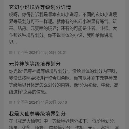
玄幻小说境界等级划分详情
哎呀，你得告诉我是哪本玄幻小说呀，不同的玄幻小说境
界等级划分可不一样呢。就像有的玄幻小说里有练气、筑
基、结丹、元婴啥的境界；还有的可能是斗者、斗师、大
斗师这种境界划分。你不说具体的小说，我咋给你讲境
界...
1 个回答
2024年11月03日 03:21
元尊神魄等级境界划分
你光说“元尊神魄等级境界划分”，没给具体的划分内容呀，
我没法按照要求进行整合润色呢。你可以补充下元尊神魄
等级境界具体是怎么划分的内容，像“分为初级、中级、高
级这样”之类的信息。
1 个回答
2024年11月03日 06:16
我是大仙尊等级境界划分
在《我是大仙尊》中，等级境界划分如下： 低阶境划分：
铸灵，化鼎，悟箴； 中阶境划分：法相，元武，名宿； 高