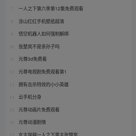
一人之下第六季第12集免费观看
7
涂山红红手机壁纸超清
8
悟空机器人如何强制解绑
9
张楚岚不是亲孙子吗
10
元尊3d免费看
11
元尊电视剧免费观看第1
12
拥有击杀特效的小小英雄
13
云手机分身
14
元尊动画片免费观看
15
元尊动漫剧情
16
女主穿越一人之下男主张楚岚
17