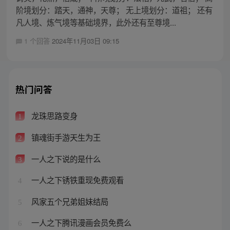
阶境划分：踏天，通神，天尊； 无上境划分：道祖； 还有
凡人境、炼气境等基础境界，此外还有至尊境...
1 个回答
2024年11月03日 09:15
热门问答
龙珠思路变身
1
镇魂街手游天生为王
2
一人之下说的是什么
3
一人之下锈铁重现免费观看
4
风家五个兄弟姐妹结局
5
一人之下腾讯漫画会员免费么
6