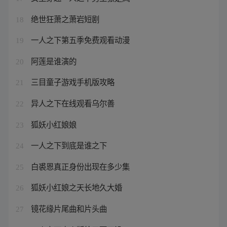
绝世狂萧之萧岩短剧
18
一人之下第五季免费观看动漫
19
阿莲是谁演的
20
三目童子游戏手机版攻略
21
异人之下在线观看乌尔善
22
狐妖小红娘娘
23
一人之下到底是谁之下
24
白裘恩真正身份出现在多少集
25
狐妖小红娘之天长地久大婚
26
镜花缘片尾曲和片头曲
27