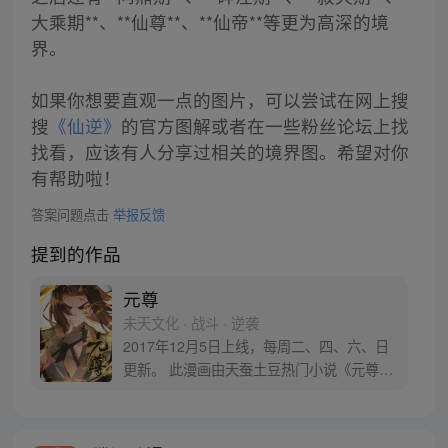
大乘期**、**仙尊**、**仙帝**等更为高深的境
界。
如果你想要直观一点的图片，可以尝试在网上搜
搜
《仙逆》
的官方图解或者在一些粉丝论坛上找
找看，应该有人分享过相关的境界图。希望对你
有帮助啦！
答案问题点击
举报反馈
提到的作品
元尊
未天文化 · 战斗 · 逆袭
2017年12月5日上线，每周二、四、六、日
更新。 此漫画由天蚕土豆热门小说《元尊》
改编。少年执笔，龙蛇舞动；劈开乱世，点
亮苍穹。气掌乾坤的世界里，究竟是蟒雀吞
龙，还是圣龙崛起？！