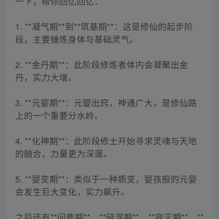
一下，帮你回忆回忆：
1. **凝气期**到**筑基期**：这是修仙的起步阶
段，主要锤炼身体与基础灵气。
2. **金丹期**：此阶段修炼者体内会凝聚出金
丹，实力大增。
3. **元婴期**：元婴出窍，神通广大，是修仙路
上的一个重要分水岭。
4. **化神期**：此阶段修士开始寻求灵魂与天地
的融合，力量更为深邃。
5. **婴变期**：类似于一种质变，婴孩般的元婴
会发生巨大变化，实力飙升。
之后还有**问鼎期**、**碎涅期**、**寂灭期**、**