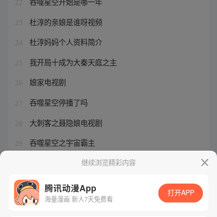
吞噬星空开始是哪一年
22
杜淳的亲娘是谁呀视频
23
杜淳妈妈个人资料简介
24
我开局十成为大秦天庭之主
25
娘家电视剧
26
吞噬星空停播了吗
27
大刺客之聂隐娘电视剧
28
吞噬星空之宇宙霸主
29
杜淳的亲娘是谁扮演的啊
继续浏览精彩内容
30
腾讯动漫App
打开APP
海量漫画 新人7天免费看
腾讯漫画
起点读书
QQ阅读