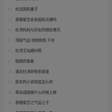
杜志国和妻子
12
吞噬星空会有超前点播吗
13
杜淳妈妈与孙女的相处情况
14
顶级气运 悄悄修炼 千年
15
杜淳王灿婚纱照
16
隐娘的装备
17
演员杜淳卵母亲是谁
18
辰东的小说到底怎么样
19
郑业成隐娘什么时候上映
20
吞噬星空之气运之子
21