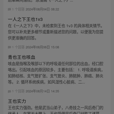
1 个回答
2024年08月04日 08:22
一人之下王也1v3
在《一人之下》中，未检索到王也 1v3 的具体相关情节。
您可以补充更多细节或重新描述您的问题，以便我为您提
供更准确的回答。
1 个回答
2024年08月06日 15:08
青也王也咳血
咳血是指喉及喉部以下的呼吸道任何部位的出血，经口腔
咯出。引起咳血的原因较多，主要包括： 1. 呼吸道疾病，
如肺结核、支气管扩张、支气管炎、肺脓肿、肺癌、肺炎
等。 2. 循环系统疾病，如风湿性心脏病、二...
1 个回答
2024年08月14日 14:35
王也实力
王也实力强劲。他是武当山弟子，八奇技之一风后奇门的
继承人。在罗天大醮上，王也凭借风后奇门战胜了诸葛