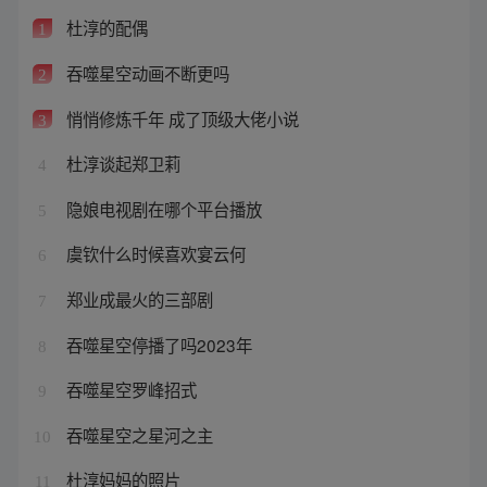
杜淳的配偶
1
吞噬星空动画不断更吗
2
悄悄修炼千年 成了顶级大佬小说
3
杜淳谈起郑卫莉
4
隐娘电视剧在哪个平台播放
5
虞钦什么时候喜欢宴云何
6
郑业成最火的三部剧
7
吞噬星空停播了吗2023年
8
吞噬星空罗峰招式
9
吞噬星空之星河之主
10
杜淳妈妈的照片
11