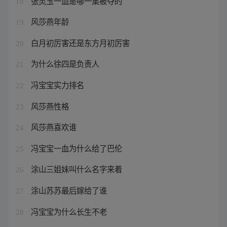
张灵玉一血是哪一集被夺的
18
风莎燕年龄
19
白月初厉害还是东方月初厉害
20
为什么徐四是负责人
21
冯宝宝实力排名
22
风莎燕性格
23
风莎燕喜欢谁
24
冯宝宝一血为什么给了巴伦
25
涂山三姐妹叫什么名字来着
26
涂山苏苏最后嫁给了谁
27
冯宝宝为什么长生不老
28