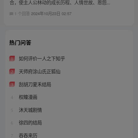
合，使主人公林动的成长历程、人情世故、恩怨...
1 个回答
2024年10月23日 02:57
热门问答
如何评价一人之下知乎
1
天师府涂山氏正狐仙
2
刮胡刀夏禾结局
3
权瞳漫画
4
沐天城剧情
5
徐四的结局
6
吞吞来历
7