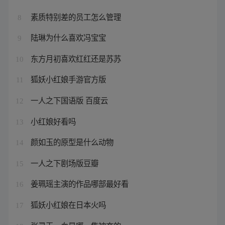
素质特别差的员工怎么管理
8
陆琳为什么喜欢冯宝宝
9
东方月初喜欢红红还是苏苏
10
狐妖小红娘手游官方版
11
一人之下国语版 百度云
12
小红娘好看吗
13
颜如玉的原型是什么动物
14
一人之下剧场版豆瓣
15
姜珮瑶主演的作品哪部最好看
16
狐妖小红娘在日本火吗
17