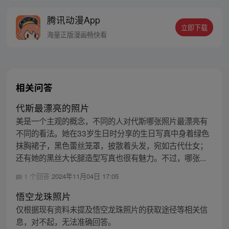
中注定的恋爱就此展开！？
腾讯动漫App
立即下载
海量正版漫画畅快看
相关问答
代斯最漂亮的照片
美是一个主观的概念，不同的人对代斯哪张照片最漂亮有
不同的看法。她在33岁生日时分享的生日写真中身着绿色
抹胸裙子，黑色蕾丝笼罩，披散着头发，宛如古代仕女；
还有她的黑丝大长腿造型写真也很有魅力。不过，哪张...
1 个回答
2024年11月04日 17:05
悟空龙珠照片
仅根据现有资料未提及悟空龙珠照片的获取途径等相关信
息，对不起，无法准确回答。