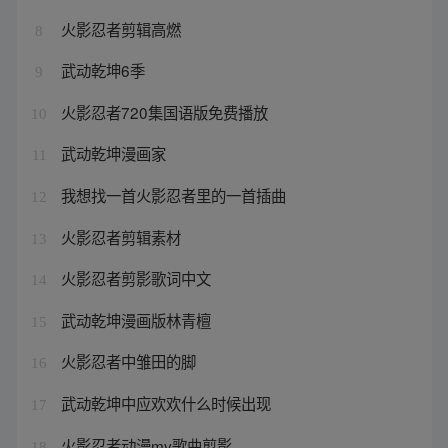
火影忍者剪辑高燃
8
武动乾坤6季
9
火影忍者720集国语版免费播放
10
武动乾坤漫画家
11
我想找一首火影忍者里的一首插曲
12
火影忍者剪辑素材
13
火影忍者剪影歌词中文
14
武动乾坤漫画版林青檀
15
火影忍者中雏田的脚
16
武动乾坤中应欢欢什么时候出现
17
火影忍者动漫mv歌曲剪影
18