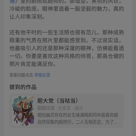
捕》
里的剧照就超帅的。那造型，黑色的风衣，
冷峻的脸庞，眼神里透着一股坚毅的魅力，真的
让人印象深刻。
还有他平时的一些生活照也很有范儿，那种成熟
稳重的气质在照片里都能感受到。不过说实话，
他最吸引人的还是那种深邃的眼神，仿佛能看透
一切。你要是喜欢这种风格的帅哥，那高仓健的
照片肯定能满足你。
答案问题点击
举报反馈
提到的作品
胆大党（当哒当）
翻翻动漫 · 大女主 · 战斗
相信幽灵存在的女生绫濑桃和同年级喜欢超
自然现象的超然仔。二人互相否定，为了让
对方信服，桃前往传闻有UFO出没的医院废
墟，超然仔则是去往灵异地点的隧道……命