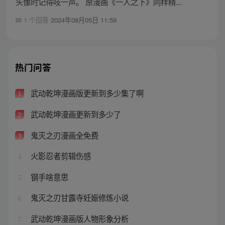
头像时记得吱一声。 原漫画《一人之下》同样精...
1 个回答
2024年08月05日 11:59
热门问答
武动乾坤漫画版更新到多少集了啊
1
武动乾坤漫画更新到多少了
2
鬼灭之刃漫画全免费
3
火影忍者剪辑伤感
4
钢手啥意思
5
鬼灭之刃甘露寺妊娠修炼小说
6
武动乾坤漫画版人物形象分析
7