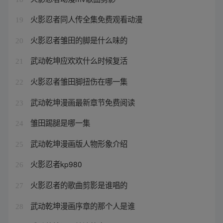
火影忍者同人传全集免费观看动漫
19
火影忍者雏田的脚是什么味的
20
武动乾坤应欢欢什么时候复活
21
火影忍者雏田脚扭伤在哪一集
22
武动乾坤漫画最新章节免费阅读
23
雏田踢腿是哪一集
24
武动乾坤漫画版人物形象介绍
25
火影忍者kp980
26
火影忍者的歌曲剪影是谁唱的
27
武动乾坤漫画序章的那个人是谁
28