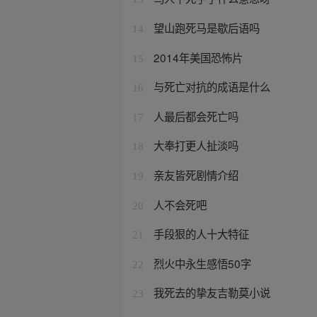
望山跑死马是歇后语吗
14
2014年美国恐怖片
15
与死亡对抗的成语是什么
16
人最后都会死亡吗
17
大奉打更人扯淡吗
18
亲友皆死剧情介绍
19
人不会死吧
20
手段狠的人十大特征
21
烈火中永生感悟50字
22
我死去的挚友吉勒莫小说
23