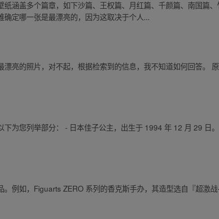
壁纸涵盖多个篇章，如下沙篇、王权篇、月红篇、千颜篇、南国篇、
确定哪一张是最漂亮的，因为这取决于个人...
最漂亮的照片，对不起，根据检索到的信息，我不知道如何回答。 
列举部分： - 日本佳子公主，出生于 1994 年 12 月 29 日。 
如，Figuarts ZERO 系列的香克斯手办，其造型选自『超激战-E