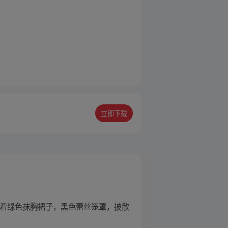
立即下载
身着绿色抹胸裙子，黑色蕾丝笼罩，披散