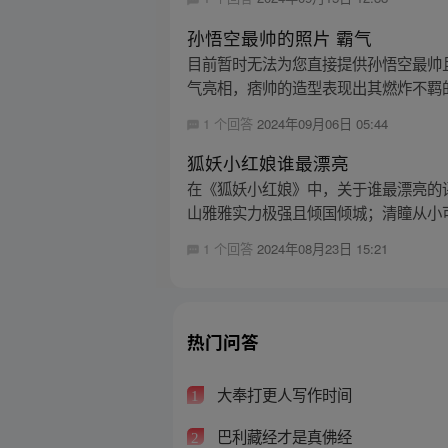
孙悟空最帅的照片 霸气
目前暂时无法为您直接提供孙悟空最帅
气亮相，痞帅的造型表现出其燃炸不羁的性
1 个回答
2024年09月06日 05:44
狐妖小红娘谁最漂亮
在《狐妖小红娘》中，关于谁最漂亮的
山雅雅实力极强且倾国倾城；清瞳从小可
1 个回答
2024年08月23日 15:21
热门问答
大奉打更人写作时间
1
巴利藏经才是真佛经
2