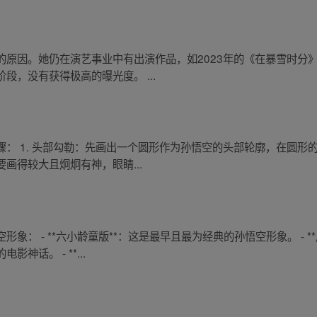
的原因。她仍在演艺事业中有出演作品，如2023年的《在暴雪时分
段，没有获得极高的曝光度。 ...
： 1. 头部勾勒：先画出一个圆形作为孙悟空的头部轮廓，在圆形的
画得较大且炯炯有神，眼睛...
象： - **六小龄童版**：这是最早且最为经典的孙悟空形象。 - *
话。 - **...