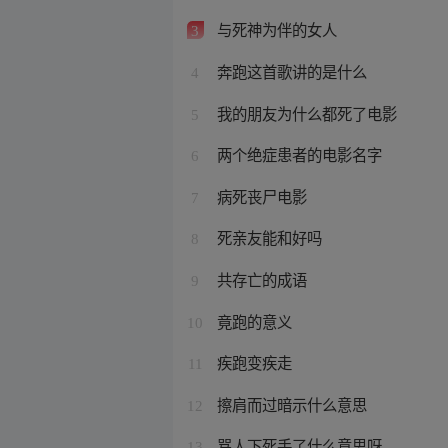
与死神为伴的女人
3
奔跑这首歌讲的是什么
4
我的朋友为什么都死了电影
5
两个绝症患者的电影名字
6
病死丧尸电影
7
死亲友能和好吗
8
共存亡的成语
9
竟跑的意义
10
疾跑变疾走
11
擦肩而过暗示什么意思
12
骂人下死手了什么意思呀
13