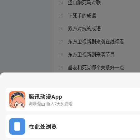
望山跑死马对联
24
下死手的成语
25
双方对抗的成语
26
东方卫视新剧来袭在线观看
27
东方卫视新剧来袭节目
28
基友和死党哪个关系好一点
29
东方卫视即将上映新剧
30
腾讯动漫App
海量漫画 新人7天免费看
在此处浏览