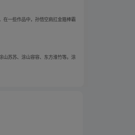
。在一些作品中，孙悟空肩扛金箍棒霸
涂山苏苏、涂山容容、东方淮竹等。涂