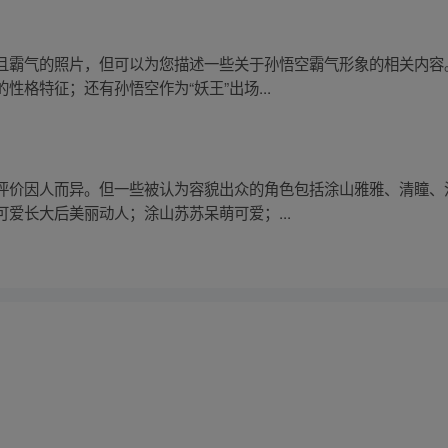
且霸气的照片，但可以为您描述一些关于孙悟空霸气形象的相关内容
格特征；还有孙悟空作为“妖王”出场...
评价因人而异。但一些被认为容貌出众的角色包括涂山雅雅、清瞳、
爱长大后美丽动人；涂山苏苏呆萌可爱；...