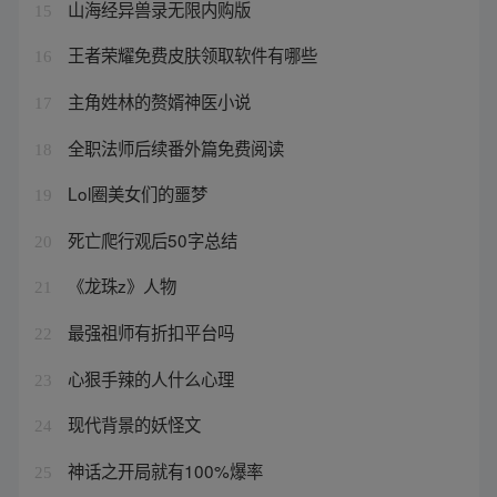
山海经异兽录无限内购版
15
王者荣耀免费皮肤领取软件有哪些
16
主角姓林的赘婿神医小说
17
全职法师后续番外篇免费阅读
18
Lol圈美女们的噩梦
19
死亡爬行观后50字总结
20
《龙珠z》人物
21
最强祖师有折扣平台吗
22
心狠手辣的人什么心理
23
现代背景的妖怪文
24
神话之开局就有100%爆率
25