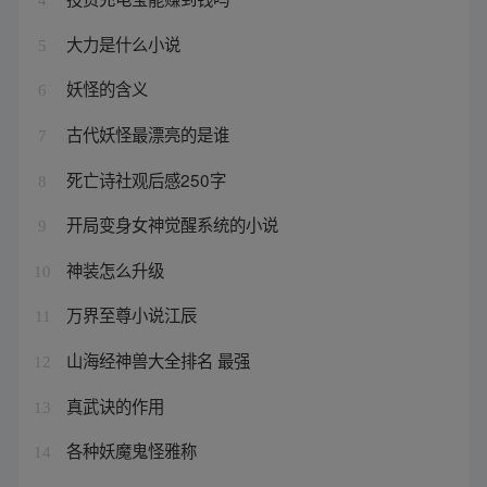
大力是什么小说
5
妖怪的含义
6
古代妖怪最漂亮的是谁
7
死亡诗社观后感250字
8
开局变身女神觉醒系统的小说
9
神装怎么升级
10
万界至尊小说江辰
11
山海经神兽大全排名 最强
12
真武诀的作用
13
各种妖魔鬼怪雅称
14