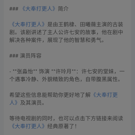
###
《大奉打更人》
简介
《大奉打更人》
是由王鹤棣、田曦薇主演的古装
剧。该剧讲述了主人公许七安的故事，他在剧中
解决各种案件，展现了他的智慧和勇气。
### 演员阵容
- **张淼怡** 饰演 **许玲月**：许七安的堂妹，一
个遇事冷静、外貌精致的角色，自带腹黑属性。
希望这些信息能帮助你更好地了解
《大奉打更
人》
及其演员。
等待电视剧的同时，也可以点击下方链接来阅读
《大奉打更人》
经典原著了！