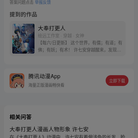
答案问题点击
举报反馈
提到的作品
大奉打更人
绘远工作室 · 穿越 · 女神
【每六/日更新】 这个世界，有儒；有道；有
佛；有妖；有术！ 许七安穿越醒来，发现自
己身处囹圄，三日后就要流放边陲？！ 他起
初的梦想只是自保，顺便在这个世界里当个
富翁悠闲度日，结果…… 改编自阅文集团作
腾讯动漫App
者卖报小郎君同名小说 QQ群号：
立即下载
799493374
海量正版漫画畅快看
相关问答
大奉打更人漫画人物形象 许七安
在《大奉打更人》动漫中，许七安有着偏浅色的长发，脸