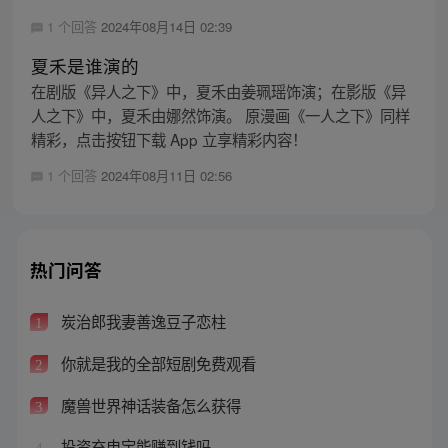
1 个回答
2024年08月14日 02:39
夏禾是谁演的
在剧版《异人之下》中，夏禾由姜珮瑶饰演；在影版《异
人之下》中，夏禾由娜然饰演。 原漫画《一人之下》同样
精彩，点击按钮下载 App 立享精彩内容！
1 个回答
2024年08月11日 02:56
热门问答
炭治郎我妻善逸豆子恋柱
1
你就是我的全部短剧免费观看
2
魔兽世界神话装备怎么获得
3
投资充电宝能赚到钱吗
4