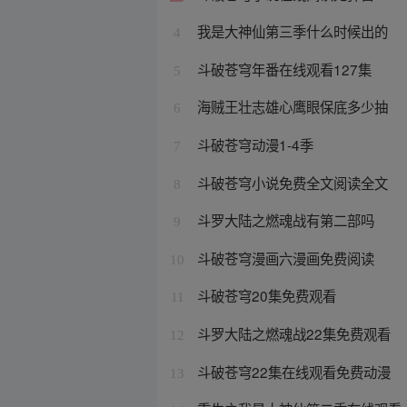
我是大神仙第三季什么时候出的
4
斗破苍穹年番在线观看127集
5
海贼王壮志雄心鹰眼保底多少抽
6
斗破苍穹动漫1-4季
7
斗破苍穹小说免费全文阅读全文
8
斗罗大陆之燃魂战有第二部吗
9
斗破苍穹漫画六漫画免费阅读
10
斗破苍穹20集免费观看
11
斗罗大陆之燃魂战22集免费观看
12
斗破苍穹22集在线观看免费动漫
13