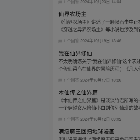
1 个回答
2024年10月20日 14:04
仙界农场主
《仙界农场主》讲述了一颗陨石击中正
《穿越之异界农场主》等小说也涉及到农
1 个回答
2024年10月18日 18:48
我在仙界修仙
不太明确您关于“我在仙界修仙”这个表
个修仙菜鸟在仙界的冒险历程；《凡人修
1 个回答
2024年10月17日 18:28
木仙传之仙界篇
《木仙传之仙界篇》是淡淡竹君所写的
一个穿越女从修仙小白到位列仙班的故事
1 个回答
2024年10月12日 03:02
满级魔王回归地球漫画
哔咔漫画提供《满级魔王归来免费观看