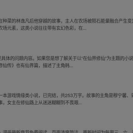
在种菜的林逸凡后他穿越的故事，主人在农场被陨石能量融合产生变
场元素，这类小说往往带有玄幻色彩，在...
述具体的问题内容。如果您是想了解关于以“在仙界修仙”为主题的小
仙传》也有仙界篇，描述了主角韩...
一本游戏情缘类小说，已完结，共253万字。故事的主角是穆宁馨、
，女主在修仙路上从迷迷糊糊到不畏艰...
》漫画最新章节免费阅读，页面清爽简洁，更新时间为每周三、六。