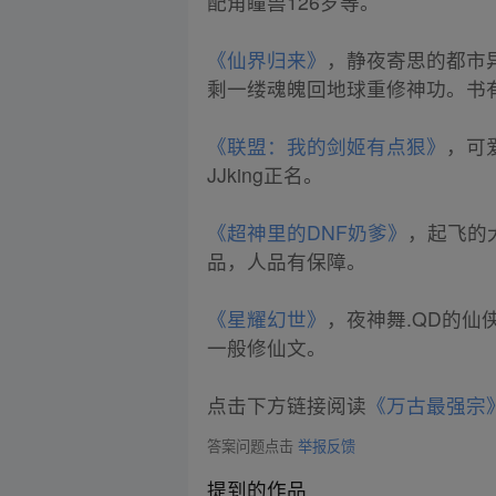
配角瞳兽126岁等。
《仙界归来》
，静夜寄思的都市
剩一缕魂魄回地球重修神功。书
《联盟：我的剑姬有点狠》
，可
JJking正名。
《超神里的DNF奶爹》
，起飞的
品，人品有保障。
《星耀幻世》
，夜神舞.QD的
一般修仙文。
点击下方链接阅读
《万古最强宗
答案问题点击
举报反馈
提到的作品