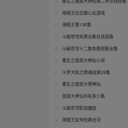
重生之我是大神仙第二季在线观看
14
海贼王壮志雄心云游戏
15
海贼王第136集
16
斗破苍穹免费全集在线观看
17
斗破苍穹十二集免费观看全集
18
重生之我是大神仙小说
19
斗罗大陆之燃魂战第29集
20
重生之我是大佬神仙
21
我是大神仙共有多少集
22
斗破苍穹影视播放
23
海贼王女帝经典台词
24