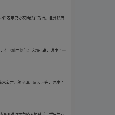
异后表示只要农场还在就行。此外还有
说，有《仙界修仙》这部小说，讲述了一
青木道君、穆宁懿、夏天旺等，讲述了
该漫画讲述主角坠入地狱后，凭借生存