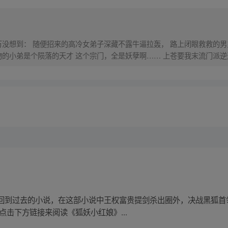
万没想到： 随便招来的高冷女弟子深藏不露牛逼拉轰， 路上闭眼救救的男
物的小弟是个陨落的天才 这个宗门，全是妖孽啊…… 上苍要我末流门派
回到过去的小说，在这部小说中王权富贵提剑杀出圈外，决战黑狐首
点击下方链接来阅读《狐妖小红娘》...