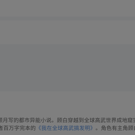
倾月写的都市异能小说。顾白穿越到全球高武世界成地窟
者百万字完本的
《我在全球高武搞发明》
。角色有主角顾白