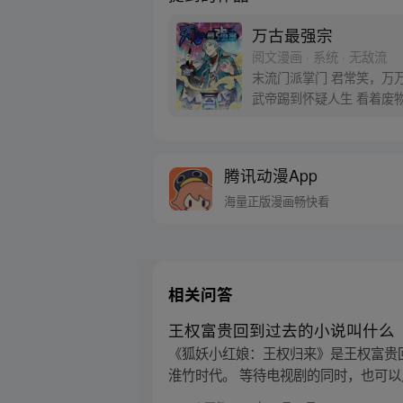
万古最强宗
阅文漫画 · 系统 · 无敌流
末流门派掌门 君常笑，万
武帝踢到怀疑人生 看着废
腾讯动漫App
海量正版漫画畅快看
相关问答
王权富贵回到过去的小说叫什么
《狐妖小红娘：王权归来》是王权富贵
淮竹时代。 等待电视剧的同时，也可以