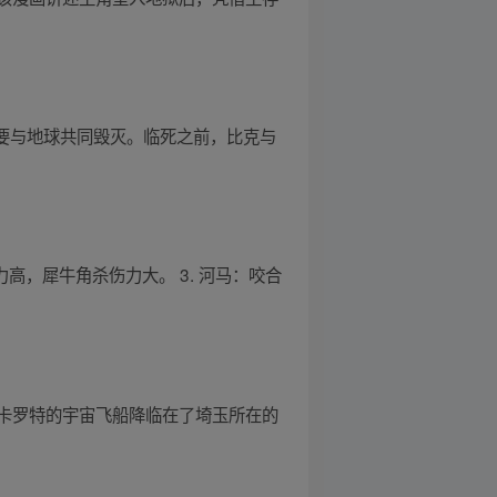
，要与地球共同毁灭。临死之前，比克与
力高，犀牛角杀伤力大。 3. 河马：咬合
卡罗特的宇宙飞船降临在了埼玉所在的