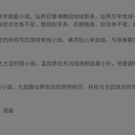
异术超能小说。仙界巨擘魂魄回地球原身，仙界万年地球
有优点也有不足，像错别字多、后期拖沓，但总体不错，
爱的帅帅写的游戏电竞小说。褚鸿玩八年剑姬，与菲奥娜灵
大土豆的轻小说。温良恭在天河战场鼓励葛小伦，他是超级
仙侠小说。九劫散仙转世后的奇特经历，科技与古武结合的
》
漫画