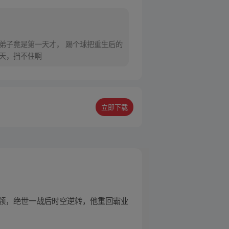
弟子竟是第一天才， 踢个球把重生后的
逆天，挡不住啊
立即下载
领，绝世一战后时空逆转，他重回霸业