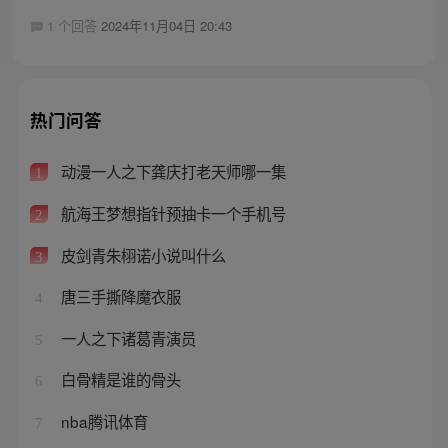
1 个回答
2024年11月04日 20:43
热门问答
动漫一人之下龚庆打老天师哪一集
1
航海王梦想指针预抽卡一个手机号
2
皮剑青朱栩诺小说叫什么
3
唐三手撕降魔衣服
4
一人之下诸葛青演员
5
白骨精是谁的骨头
6
nba腾讯体育
7