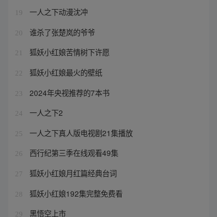
一人之下动漫沈冲
19
谁杀了张楚岚的爷爷
20
狐妖小红娘苦情树下许愿
21
狐妖小红娘最火的壁纸
22
2024年央视推荐的7本书
23
一人之下2
24
一人之下真人版电视剧21集播放
25
西行纪第三季在线观看49集
26
狐妖小红娘月红篇经典台词
27
狐妖小红娘192集完整免费看
28
黑悟空上市
29