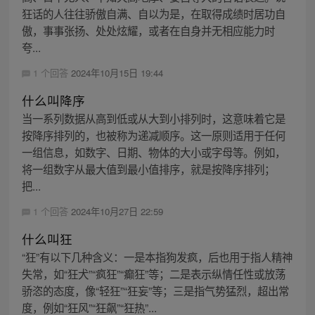
狂话的人往往骄傲自满、自以为是，在取得成绩时居功自
傲，事事张扬、处处炫耀，或者在自身并无相应能力时
夸...
1 个回答
2024年10月15日 19:44
什么叫降序
当一系列数据从高到低或从大到小排列时，这意味着它是
按降序排列的，也被称为递减顺序。这一原则适用于任何
一组信息，如数字、日期、物体的大小或字母等。例如，
将一组数字从最大值到最小值排序，就是按降序排列；
把...
1 个回答
2024年10月27日 22:59
什么叫狂
“狂”有以下几种含义：一是本指狗发疯，后也用于指人精神
失常，如“狂犬”“疯狂”“癫狂”等；二是表示纵情任性或放荡
骄恣的态度，像“轻狂”“狂妄”等；三是指气势猛烈，超出常
度，例如“狂风”“狂飙”“狂热”...