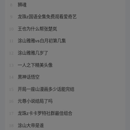
狮魂
8
龙珠z国语全集免费观看爱奇艺
9
王也为什么帮张楚岚
10
涂山雅雅vs白月初第几集
11
涂山雅雅几岁了
12
一人之下精美头像
13
黒神话悟空
14
开局一座山漫画多少话能完结
15
元尊小说结局了吗
16
龙珠z卡卡罗特社群最佳组合
17
涂山大帝是谁
18