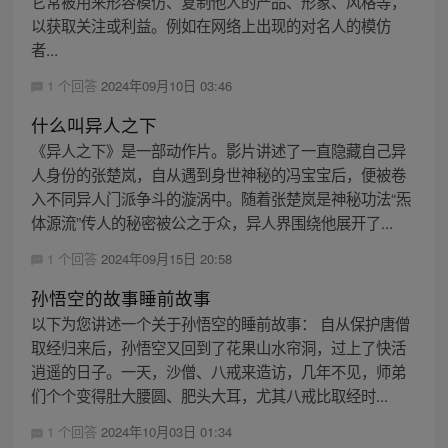
它常被用来形容模仿、复制他人的产品、形象、风格等，
以获取关注或利益。例如在网络上出现的对名人的模仿
者...
1 个回答
2024年09月10日 03:46
什么叫异人之下
《异人之下》是一部动作片。影片讲述了一直隐藏自己异
人身份的张楚岚，自从遇到身世神秘的冯宝宝后，便被卷
入不同异人门派争斗的漩涡中。随着张楚岚是神秘功法“炁
体源流”传人的秘密被公之于众，异人界围绕他展开了...
1 个回答
2024年09月15日 20:58
孙悟空的故事睡前故事
以下为您讲述一个关于孙悟空的睡前故事： 自从保护唐僧
取经归来后，孙悟空又回到了花果山水帘洞，过上了快活
逍遥的日子。一天，沙僧、八戒来造访，几年不见，师弟
们个个变得肚大腰圆、肥头大耳，尤其八戒比取经时...
1 个回答
2024年10月03日 01:34