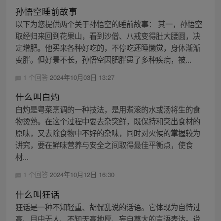
孙悟空睡前故事
以下为您提供两个关于孙悟空的睡前故事： 其一，孙悟空
取经归来回到花果山，看到沙僧、八戒变得肚大腰圆，决
定增肥。他买来各种好吃的，不停吃还睡懒觉，身体渐渐
变胖。但好景不长，孙悟空因肥胖患了多种疾病，被...
1 个回答
2024年10月03日 13:27
什么叫白灼
白灼是粤菜烹调的一种技法，是用煮滚的水或汤将生的食
物烫熟。在这个过程中要去杂突鲜，既保持和突出食材的
原味，又去除食物中不好的杂味，同时对火候的掌握较为
讲究，要在鲜味营养与安全之间取得最佳平衡点，使食
材...
1 个回答
2024年10月12日 16:30
什么叫狂话
狂话是一种不知轻重、胡侃乱说的话语。它体现为自恃过
高、目中无人、不知天高地厚、妄自尊大的言语表达。说