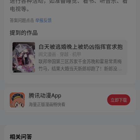
进行各种活动，如准备睡觉、看书、听音乐、看
电视等。
答案问题点击
举报反馈
提到的作品
白天被逃婚晚上被奶凶指挥官求抱
阅文漫画 · 穿越 · 机甲
联邦帝国第三区苏家千金苏晚和霍易常青梅
竹马，结果大婚当天新郎却跑了！新郎没
了？那就换个！苏晚在走廊拐角处，撞到一
个英俊无比，长着毛茸茸的耳朵和大尾巴的
男人，一双湿漉漉的大眼睛，期待地看着苏
腾讯动漫App
晚。 苏晚顿时决定，就他了！ 登记结婚，走
立即下载
完婚礼过场，一气呵成！ 却发现他竟是帝国
海量正版漫画畅快看
第一指挥官？ 苏晚：跑了，跑了
相关问答