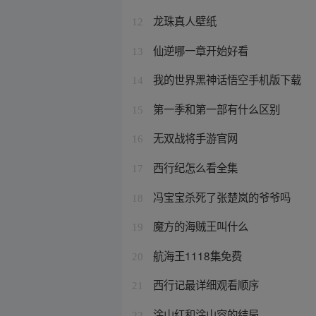
龙珠真人壁纸
12
仙逆哪一章开始好看
13
我的世界黑神话悟空手机版下载
14
第一季和第一部有什么区别
15
无双战将手游官网
16
西行纪怎么看全集
17
冯宝宝杀死了张楚岚的爷爷吗
18
魔方的海贼王叫什么
19
航海王1118集免费
20
西行记最详细观看顺序
21
涂山红和涂山容的结局
22