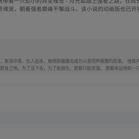
带着一只幼小的异变魂宠 - 月光狐踏上强者之路，在
贵魂宠，朝着强者巅峰不懈战斗。该小说的动画版也已开
，家道中落，仇人追杀，被绑到魇魔岛成为以身饲养魇魔的奴隶。 他体
葬身之地。为了活下去，为了能报仇，楚暮只能变强。 楚暮幸运地和一
点，谱写最强魂宠师的传奇人生……