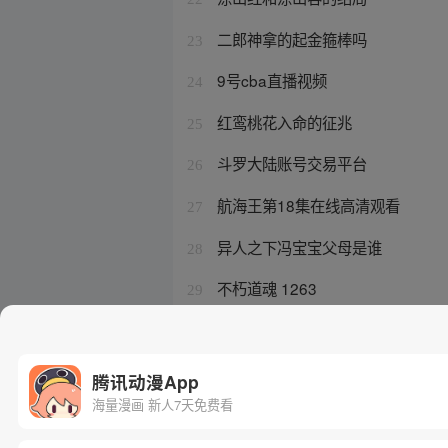
二郎神拿的起金箍棒吗
23
9号cba直播视频
24
红鸾桃花入命的征兆
25
斗罗大陆账号交易平台
26
航海王第18集在线高清观看
27
异人之下冯宝宝父母是谁
28
不朽道魂 1263
29
一人之下周圣出场集数
30
腾讯动漫App
海量漫画 新人7天免费看