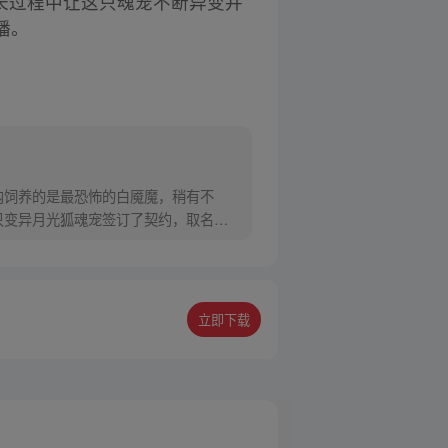
成长过程中让这只魂宠不断异变并
播。
内饲养的是最恐怖的白魇魔，稍有不
只变异月光狐魂宠签订了契约，取名莫
立即下载