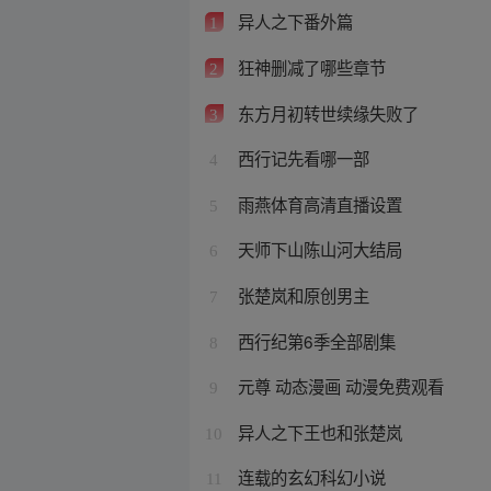
异人之下番外篇
1
狂神删减了哪些章节
2
东方月初转世续缘失败了
3
西行记先看哪一部
4
雨燕体育高清直播设置
5
天师下山陈山河大结局
6
张楚岚和原创男主
7
西行纪第6季全部剧集
8
元尊 动态漫画 动漫免费观看
9
异人之下王也和张楚岚
10
连载的玄幻科幻小说
11