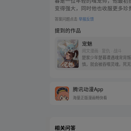
暮是一位年轻的魂宠师，他最初携
变得强大，同时他也收服更多珍
答案问题点击
举报反馈
提到的作品
宠魅
阅文漫画 · 复仇 · 战斗
楚家少年楚暮遭遇魂宠背叛
慎，就会被吞噬灵魂，死无
邪。 楚暮将以魇魔岛为起
腾讯动漫App
海量正版漫画畅快看
相关问答