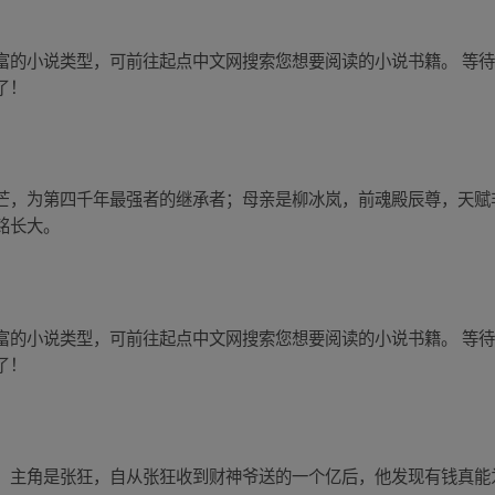
富的小说类型，可前往起点中文网搜索您想要阅读的小说书籍。 等
了！
芒，为第四千年最强者的继承者；母亲是柳冰岚，前魂殿辰尊，天赋
铭长大。
富的小说类型，可前往起点中文网搜索您想要阅读的小说书籍。 等
了！
，主角是张狂，自从张狂收到财神爷送的一个亿后，他发现有钱真能