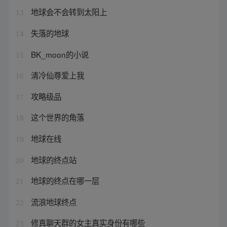
地球会不会转到太阳上
13
失落的地球
14
BK_moon的小说
15
清冷仙尊爱上我
16
攻略级品
17
这个世界的角落
18
地球在线
19
地球的终点站
20
地球的终点在哪一层
21
流浪地球终点
22
修真聊天群的女主真实身份有哪些
23