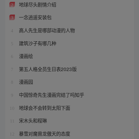
地球尽头剧情介绍
2
一念逍遥安装包
3
高人先生是哪部动漫的人物
4
建筑沙子有哪几种
5
漫画绘
6
第五人格全员生日表2023版
7
漫画园
8
中国惊奇先生漫画完结了吗知乎
9
地球会不会转到太阳下面
10
宋木头和程琳
11
暴雪对魔兽龙傲天的态度
12