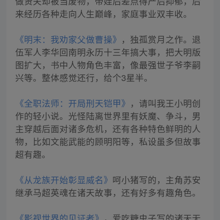
做贤夫却被当废物，带娃后差点得产后抑郁，后
来经历各种走向人生巅峰，家庭事业双丰收。
《明末：我劝家父做曹操》
，独孤赏月之作。退
伍军人李华回南明永历十三年搞大事，把大明版
图扩大，书中人物角色丰富，像最强世子爷李嗣
兴等。整体感觉还行，给个3星半。
《全职法师：开局刑天铠甲》
，请叫我王小明创
作的轻小说。光怪陆离世界里有妖魔、争斗，男
主穿越后面对诸多危机，还有各种特色鲜明的人
物，比如文能武能的顾明阳等，私设虽多但故事
超有趣。
《从龙族开始彰显威名》
呵小猪写的，主角苏安
继承马超英魂在诸天故事，还有好多有趣角色。
《影视世界的见证者》
，爱吃糖虫子写的诸天无