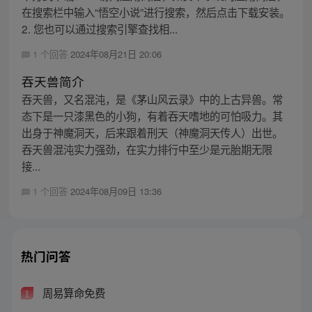
在搜索栏中输入“悟空小说”进行搜索，然后点击下载安装。
2. 您也可以通过搜索引擎查找相...
1 个回答
2024年08月21日 20:06
吞天兽简介
吞天兽，又名混沌，是《茅山风云录》中的上古异兽。常
态下是一只漆黑色的小狗，有着吞天嗜地的可怕吸力。其
出身于神魔洞天，后来跟着刑天（神魔洞天传人）出世。
吞天兽混沌实力强劲，在实力排行中至少是元胎期无限
接...
1 个回答
2024年08月09日 13:36
热门问答
周易算命免费
1