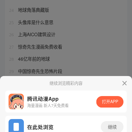
地球角落典藏版
24
头像库是什么意思
25
上海AICO建筑设计
26
惊奇先生漫画免费收看
27
46亿年前的地球
28
中国惊奇先生恐怖片段
29
太阳变成红巨星地球会怎么样
继续浏览精彩内容
30
腾讯动漫App
打开APP
海量漫画 新人7天免费看
腾讯漫画
起点读书
QQ阅读
网站备案/许可证号：粤B2-20090059-5
在此处浏览
继续