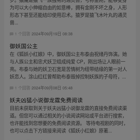
为可以大小伸缩自由的如意棒，拥有金刚不坏之身，人形
形态下甚至还能结印使用忍术。猿罗是猿飞木叶丸的通灵
兽...
1 个回答
2024年09月19日 08:38
御妖国公主
在《狐妖小红娘》中，御妖国公主布泰由祝绪丹饰演。她
与人族公主和忠犬妖卫组成纯爱 CP，刚出场让人眼前一
亮。布泰与她的妖卫石宽是苦情树为纽带结缘的第一对人
妖恋人。涂山红红曾帮助布泰毁掉控制妖族的子母符，...
1 个回答
2024年09月08日 05:48
妖夫凶猛小说御龙霆免费阅读
目前未获取到关于妖夫凶猛小说御龙霆的直接免费阅读渠
道。但您可以通过相关的小说阅读网站或平台进行搜索，
也许能找到您想要的免费阅读资源。 等待电视剧的同时，
也可以点击下方链接来阅读《狐妖小红娘》原著...