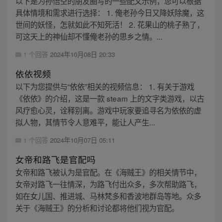
以下是为孙悟空的朋友圈写的一些配文示例，您可以根据
具体情境和需求进行选择： 1. 俺老孙今日又降妖除魔，这
世间的妖怪，怎就如此不知死活！ 2. 花果山的桃子熟了，
可这天上的神仙却不懂俺老孙的思乡之情。...
1 个回答
2024年10月08日 20:33
依依视频
以下为您提供与“依依”相关的视频信息： 1. 有关于游戏
《依依》的介绍，这是一款 steam 上的文字类游戏，以古
风疗愈心灵，诠释别离。游戏中玩家要追寻名为依依的虚
拟人物，其情节令人意难平，能让人产生...
1 个回答
2024年10月07日 05:11
女帝和路飞是官配吗
女帝和路飞被认为是官配。在《海贼王》的相关情节中，
女帝对路飞一往情深，为路飞付出众多，多次帮助路飞，
如在女儿国、推进城、马林梵多和香波地群岛等地。众多
关于《海贼王》的分析和讨论都将他们视为官配。