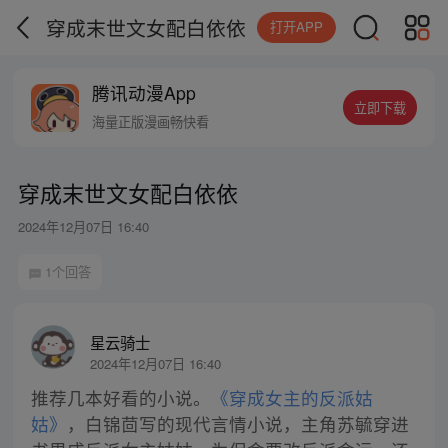
穿成末世文女配白依依
打开APP
腾讯动漫App
立即下载
海量正版漫画畅快看
穿成末世文女配白依依
2024年12月07日 16:40
1个回答
星云骑士
2024年12月07日 16:40
推荐几本好看的小说。
《穿成女主的反派姑
姑》
，白锦茴写的现代言情小说，主角苏毓穿进