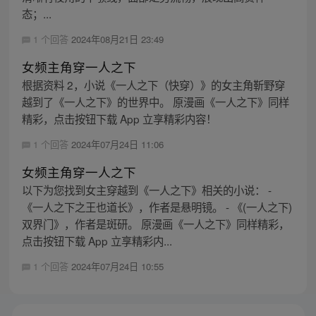
态；...
1 个回答
2024年08月21日 23:49
女频主角穿一人之下
根据资料 2，小说《一人之下（快穿）》的女主角靳野穿
越到了《一人之下》的世界中。 原漫画《一人之下》同样
精彩，点击按钮下载 App 立享精彩内容！
1 个回答
2024年07月24日 11:06
女频主角穿一人之下
以下为您找到女主穿越到《一人之下》相关的小说： -
《一人之下之王也道长》，作者是悬明镜。 - 《(一人之下)
双界门》，作者是斑研。 原漫画《一人之下》同样精彩，
点击按钮下载 App 立享精彩内...
1 个回答
2024年07月24日 10:55