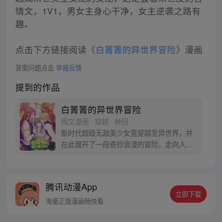
情文，1V1，男女主身心干净，女主逆袭之路有
趣。
点击下方链接阅读
《白箐箐的异世界冒险》
漫画
答案问题点击
举报反馈
提到的作品
白箐箐的异世界冒险
阅文漫画 · 穿越 · 种田
新时代超级无敌美少女竟穿越至异世界，并
在此展开了一段奇妙浪漫的冒险，走向人生
巅峰~
腾讯动漫App
立即下载
海量正版漫画畅快看