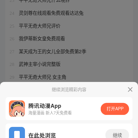
23
灵剑尊在线观看免费观看达达兔
24
平平无奇大师兄评价
25
我伊蒂斯女皇免费观看
26
某天成为王的女儿全部免费第2季
27
武神主宰小说完整版
28
平平无奇大师兄 女主角
29
平平无奇大师兄有雷吗
继续浏览精彩内容
30
腾讯动漫App
打开APP
海量漫画 新人7天免费看
腾讯漫画
起点读书
QQ阅读
网站备案/许可证号：粤B2-20090059-5
在此处浏览
继续