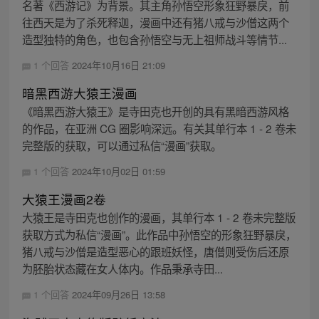
名著《西游记》为背景。其主角孙悟空形象狂野暴戾，前
往西天是为了杀死释迦，漫画中还有猪八戒与沙僧这两个
造型独特的角色，也包含孙悟空与无上祖师战斗等情节...
1 个回答
2024年10月16日 21:09
暗黑西游大猿王漫画
《暗黑西游大猿王》是寺田克也开创的具有黑暗西游风格
的作品，在亚洲 CG 圈影响深远。有关其单行本 1 - 2 卷未
完整版的获取，可以通过私信“漫画”获取。
1 个回答
2024年10月02日 01:59
大猿王漫画2卷
大猿王是寺田克也创作的漫画，其单行本 1 - 2 卷未完整版
获取方式为私信“漫画”。此作品中孙悟空的形象狂野暴戾，
猪八戒与沙僧是造型恶心的跟班妖怪，唐僧则受伤后还原
为胚胎状态藏在女人体内。作品秉承寺田...
1 个回答
2024年09月26日 13:58