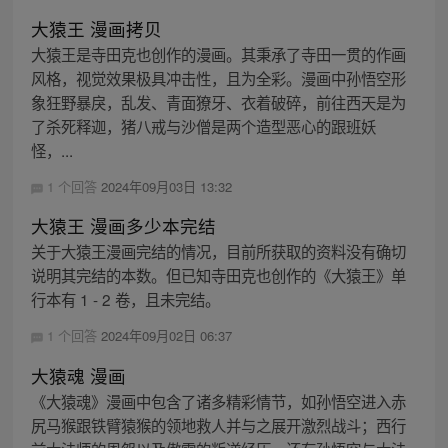
大猿王 漫画拷贝
大猿王是寺田克也创作的漫画。其秉承了寺田一贯的作画
风格，视觉效果极具冲击性，且为全彩。漫画中孙悟空形
象狂野暴戾，乱发、青面獠牙、衣着破碎，前往西天是为
了杀死释迦，猪八戒与沙僧是两个造型恶心的跟班妖
怪，...
1 个回答
2024年09月03日 13:32
大猿王 漫画多少本完结
关于大猿王漫画完结的情况，目前所获取的资料没有确切
说明其完结的本数。但已知寺田克也创作的《大猿王》单
行本有 1 - 2 卷，且未完结。
1 个回答
2024年09月02日 06:37
大猿魂 漫画
《大猿魂》漫画中包含了诸多精彩情节，如孙悟空进入赤
尻马猴跟铁臂猿猴的领地救人并与之展开激烈战斗；西行