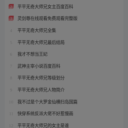
平平无奇大师兄女主百度百科
2
灵剑尊在线观看免费观看完整版
3
平平无奇大师兄全集
4
平平无奇大师兄最后结局
5
我才不想当王妃
6
武神主宰小说百度百科
7
平平无奇大师兄等级划分
8
平平无奇大师兄人物简介
9
我不过是个大罗金仙横扫岛国篇
10
快穿系统反派大佬不好惹慢画
11
平平无奇大师兄的女主是谁
12