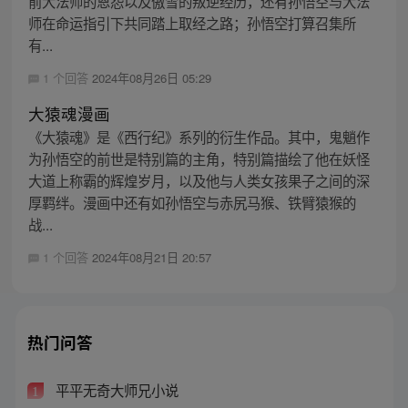
前大法师的恩怨以及傲雪的叛逆经历，还有孙悟空与大法
师在命运指引下共同踏上取经之路；孙悟空打算召集所
有...
1 个回答
2024年08月26日 05:29
大猿魂漫画
《大猿魂》是《西行纪》系列的衍生作品。其中，鬼魈作
为孙悟空的前世是特别篇的主角，特别篇描绘了他在妖怪
大道上称霸的辉煌岁月，以及他与人类女孩果子之间的深
厚羁绊。漫画中还有如孙悟空与赤尻马猴、铁臂猿猴的
战...
1 个回答
2024年08月21日 20:57
热门问答
平平无奇大师兄小说
1