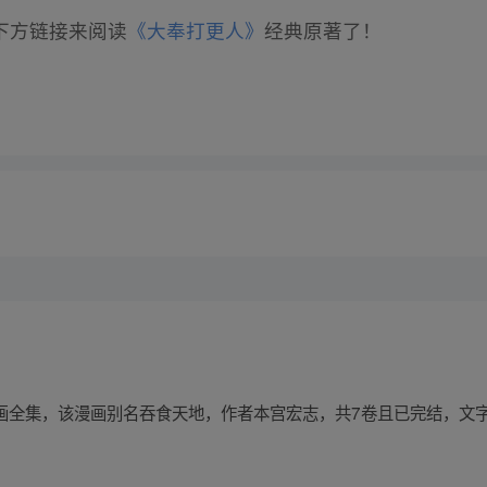
下方链接来阅读
《大奉打更人》
经典原著了！
 PDF漫画全集，该漫画别名吞食天地，作者本宫宏志，共7卷且已完结，