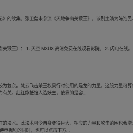
记》的续集。张卫健未参演《天地争霸美猴王》，该剧主演为陈浩民
猴王》： 1. 天空 M3U8 高清免费在线观看影院。 2. 闪电在
较为复杂。梵云飞击杀王权景行时使用的是龙的力量，这股力量可算
有关。红红能抵挡人造妖皇，依靠的是容...
在的法术。此法术可令自身变得巨大，相应的力量和攻击范围也会增
待电视剧的同时，也可以点击下方...