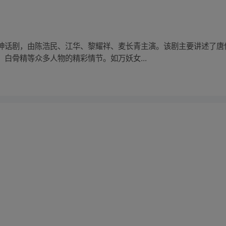
神话剧，由陈浩民、江华、黎耀祥、麦长青主演。该剧主要讲述了唐
白骨精等众多人物的精彩情节。如万妖女...