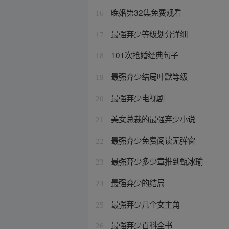
晚婚第32集免费观看
16
最强弃少等级划分详细
17
101次抢婚经典句子
18
最强弃少结局叶默等级
19
最强弃少电视剧
20
美女总裁的最强弃少小说
21
最强弃少免费阅读无弹窗
22
最强弃少多少章推到甄冰瑜
23
最强弃少的结局
24
最强弃少几个女主角
25
最强弃少百科全书
26