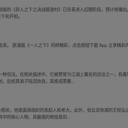
剧版的《异人之下之决战碧游村》已杀青进入后期阶段，预计将播出
月下旬开拍。
息。 原漫画《一人之下》同样精彩，点击按钮下载 App 立享精彩
一种剑法。在相关描述中，它被赞誉为江湖上著名的剑法之一，有着
，后经其弟子陆羽改良。其练成需要...
业相关，他是面具组织的发起人和老大。此外，张云龙饰演的王权弘业
中的核心人物，其最强的绝技是剑...