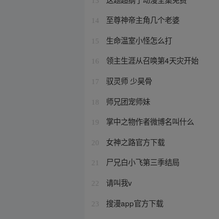
13
至尊神帝主角几个老婆
14
生命温室小怪怎么打
15
领主生涯从召唤第4天灾开始
16
驭灵师 少昊骨
17
师兄团宠师妹
18
掌中之物作者微博名叫什么
19
女神之路官方下载
20
尸兄白小飞第三季结局
21
请叫我v
22
搜漫app官方下载
23