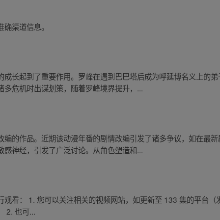
准确渠道信息。
的成长起到了重要作用。罗峰在遇到巴巴塔后成为呼延博名义上的弟
多危机时出谋划策，随着罗峰境界提升，...
改编的作品。近期该动漫年番的剧情改编引发了诸多争议，如在最新
感神经，引发了广泛讨论。从角色塑造和...
： 1. 您可以关注相关的视频网站，如更新至 133 集的平台（发布时间
 也可...