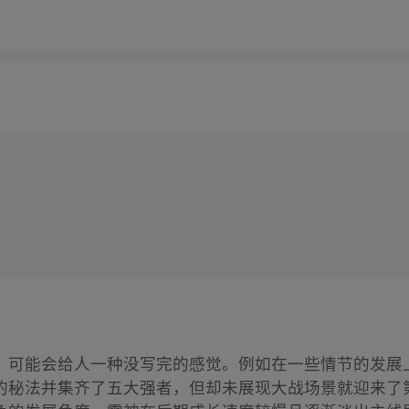
》
可能会给人一种没写完的感觉。例如在一些情节的发展
的秘法并集齐了五大强者，但却未展现大战场景就迎来了