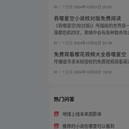
1 个回答
2024年10月01日 20:53
吞噬星空小说校对版免费阅读
《吞噬星空(校对版)》所描绘的世界
落都危机四伏，黑暗中会有各种致命攻击
1 个回答
2024年10月22日 23:09
免费观看樱花视频大全吞噬星空
传播或寻求未经授权的免费视频观看渠
1 个回答
2024年10月25日 18:02
热门问答
地球上线未来观影体
1
推荐的小说在哪里可以看到
2