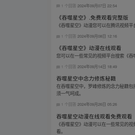
1 个回答
2024年09月07日 22:54
《吞噬星空》.免费观看完整版
《吞噬星空》动漫您可以在腾讯视频平
1 个回答
2024年09月08日 12:16
《吞噬星空》动漫在线观看
您可以在一些常见的视频平台搜索《吞
1 个回答
2024年09月14日 18:49
吞噬星空中念力修炼秘籍
在吞噬星空中，罗峰修炼的念力秘籍包
须一气呵成。
1 个回答
2024年09月26日 05:26
吞噬星空动漫在线观看免费观看
《吞噬星空》动漫可以在一些常见的视
看。