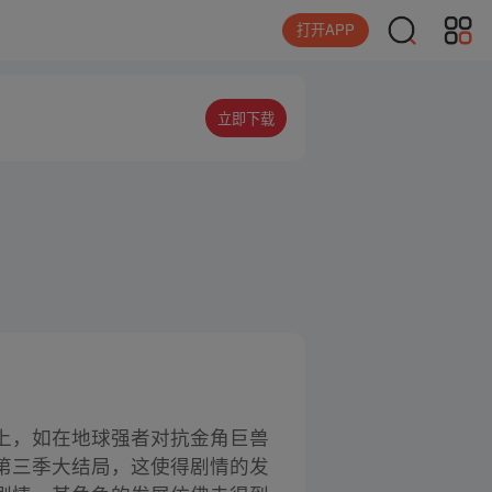
打开APP
立即下载
上，如在地球强者对抗金角巨兽
第三季大结局，这使得剧情的发