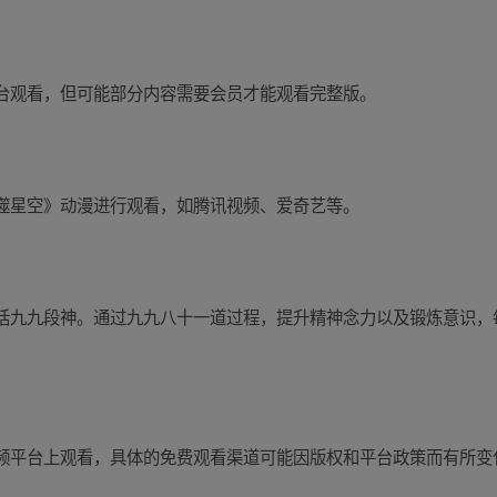
台观看，但可能部分内容需要会员才能观看完整版。
噬星空》动漫进行观看，如腾讯视频、爱奇艺等。
括九九段神。通过九九八十一道过程，提升精神念力以及锻炼意识，
频平台上观看，具体的免费观看渠道可能因版权和平台政策而有所变