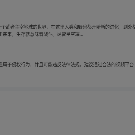
是一个武者主宰地球的世界，在这里人类和野兽都开始新的进化，到处
袭来，生存就意味着战斗。尽管星空璀...
道属于侵权行为，并且可能违反法律法规，建议通过合法的视频平台