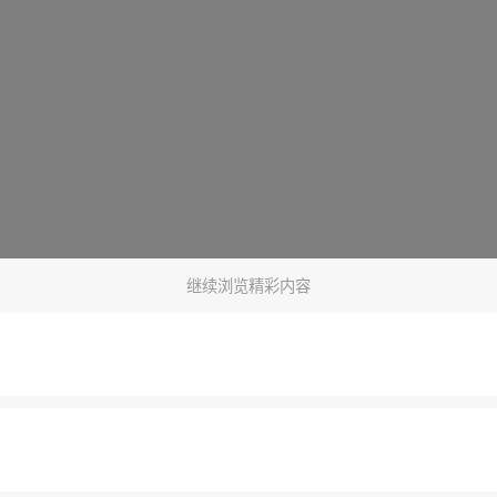
继续浏览精彩内容
腾讯漫画
起点读书
QQ阅读
网站备案/许可证号：粤B2-20090059-5
Copyright©1998 - 2026 Tencent. All Rights Reserved