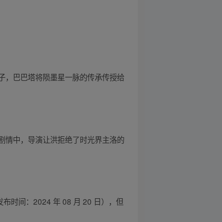
子，巴巴塔将陨墨星一脉的传承传授给
剧情中，导演让洪拒绝了时光界主洛的
：2024 年 08 月 20 日），但