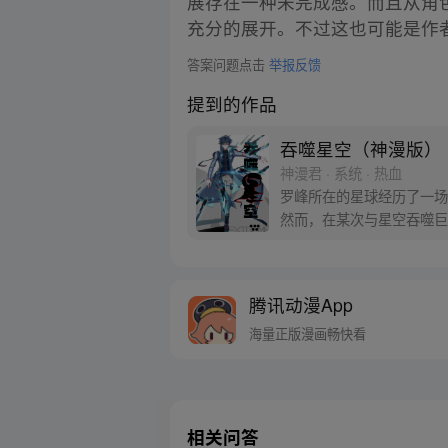
展存在一种未完成感。而且从角
充分的展开。不过这也可能是作
答案问题点击
举报反馈
提到的作品
吞噬星空（神漫版）
神漫君 · 系统 · 热血
罗峰所在的星球经历了一场
然而，在某次与星空吞噬巨
身。最终，罗峰迈出了他所
腾讯动漫App
海量正版漫画畅快看
相关问答