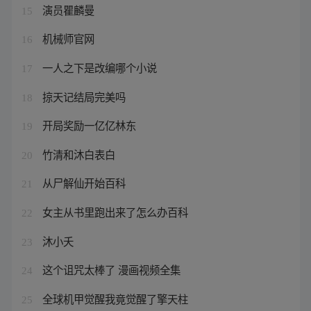
演员瞿麟曼
15
机械师官网
16
一人之下是改编哪个小说
17
掠天记结局完美吗
18
开局奖励一亿亿林东
19
竹清和沐白表白
20
从尸解仙开始百科
21
女主从书里跑出来了怎么办百科
22
沐小夭
23
这个诅咒太棒了 漫画视频全集
24
全球机甲觉醒我竟觉醒了擎天柱
25