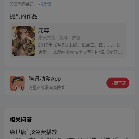
答案问题点击
举报反馈
提到的作品
元尊
未天文化 · 战斗 · 逆袭
2017年12月5日上线，每周二、四、六、日
更新。 此漫画由天蚕土豆热门小说《元尊》
改编。少年执笔，龙蛇舞动；劈开乱世，点
亮苍穹。气掌乾坤的世界里，究竟是蟒雀吞
龙，还是圣龙崛起？！
腾讯动漫App
立即下载
海量正版漫画畅快看
相关问答
绝世唐门2免费播放