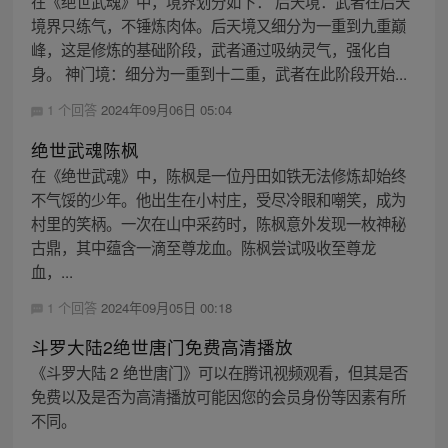
在《绝世武魂》中，境界划分如下： 后天境：武者在后天
境界只练气，不锤炼肉体。后天境又细分为一重到九重巅
峰，这是修炼的基础阶段，武者通过吸纳灵气，强化自
身。 神门境：细分为一重到十二重，武者在此阶段开始...
1 个回答
2024年09月06日 05:04
绝世武魂陈枫
在《绝世武魂》中，陈枫是一位丹田如铁无法修炼却始终
不气馁的少年。他出生在小村庄，受尽冷眼和嘲笑，成为
村里的笑柄。一次在山中采药时，陈枫意外发现一枚神秘
古鼎，其中蕴含一滴至尊龙血。陈枫尝试吸收至尊龙
血，...
1 个回答
2024年09月05日 00:18
斗罗大陆2绝世唐门免费高清播放
《斗罗大陆 2 绝世唐门》可以在腾讯视频观看，但其是否
免费以及是否为高清播放可能因您的会员身份等因素有所
不同。