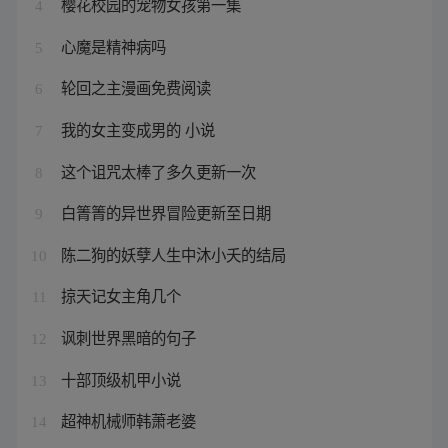
樱花校园的宠物女孩第一集
4
心魔是精神病吗
5
轮回之主漫画免费阅读
6
我的女主变成男的 小说
7
这个诅咒太棒了多久更新一次
8
白箐箐的异世界冒险更新至日期
9
陈二狗的妖孽人生中沐小夭的结局
10
掠天记女主角几个
11
讽刺世界黑暗的句子
12
十部顶级机甲小说
13
超神机械师韩萧老婆
14