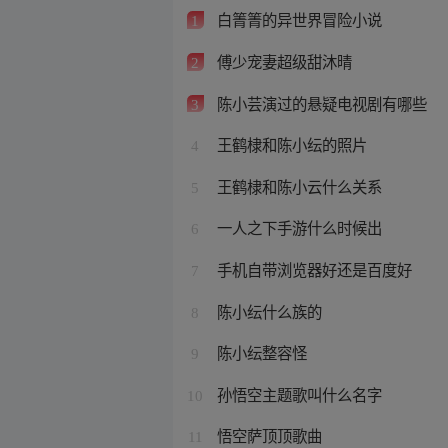
白箐箐的异世界冒险小说
1
傅少宠妻超级甜沐晴
2
陈小芸演过的悬疑电视剧有哪些
3
王鹤棣和陈小纭的照片
4
王鹤棣和陈小云什么关系
5
一人之下手游什么时候出
6
手机自带浏览器好还是百度好
7
陈小纭什么族的
8
陈小纭整容怪
9
孙悟空主题歌叫什么名字
10
悟空萨顶顶歌曲
11