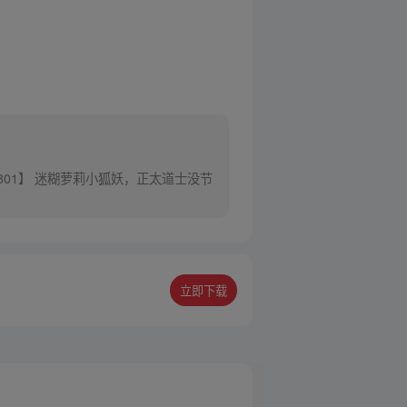
301】 迷糊萝莉小狐妖，正太道士没节
立即下载