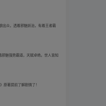
貌出众，透着邪魅妖治，有着王者霸
冷酷邪魅强势霸道，天赋卓绝。世人皆知
娘》原著提前了解剧情了！