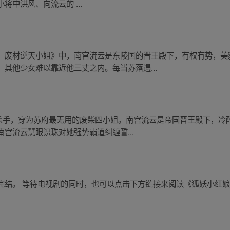
中洪风、向流云的 ...
：废材逆天小姐》中，南宫流云是东陵国的晋王殿下，有权有势，美
其他少女难以靠近他三丈之内。每当苏落遇...
牌杀手，穿为苏府最无用的废柴四小姐。南宫流云是帝国晋王殿下，
宫流云慧眼识珠对她强势霸道纠缠誓...
完结。 等待电视剧的同时，也可以点击下方链接来阅读《狐妖小红