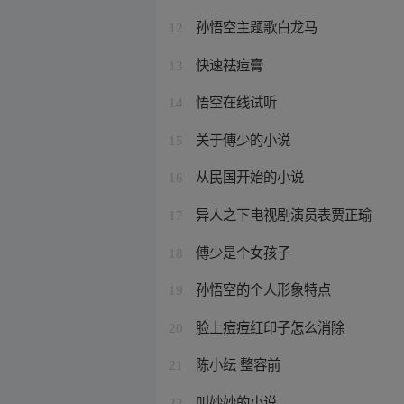
孙悟空主题歌白龙马
12
快速祛痘膏
13
悟空在线试听
14
关于傅少的小说
15
从民国开始的小说
16
异人之下电视剧演员表贾正瑜
17
傅少是个女孩子
18
孙悟空的个人形象特点
19
脸上痘痘红印子怎么消除
20
陈小纭 整容前
21
叫妙妙的小说
22