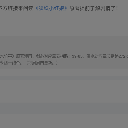
下方链接来阅读
《狐妖小红娘》
原著提前了解剧情了！
竹亭》原著漫画，剑心对应章节指路：39-85，淮水对应章节指路272-
孽缘一线牵。（每周周四更新。）