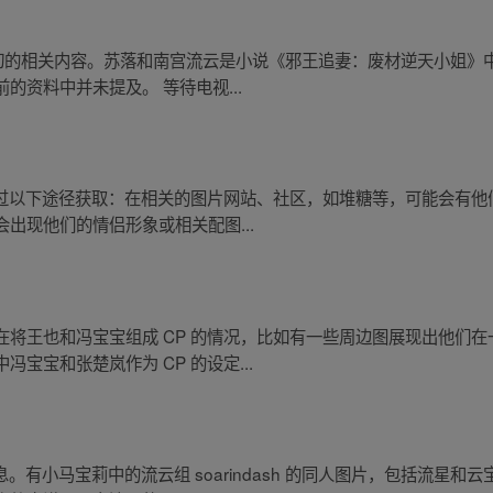
确切的相关内容。苏落和南宫流云是小说《邪王追妻：废材逆天小姐》
的资料中并未提及。 等待电视...
通过以下途径获取：在相关的图片网站、社区，如堆糖等，可能会有他们
出现他们的情侣形象或相关配图...
在将王也和冯宝宝组成 CP 的情况，比如有一些周边图展现出他们
宝宝和张楚岚作为 CP 的设定...
息。有小马宝莉中的流云组 soarindash 的同人图片，包括流星