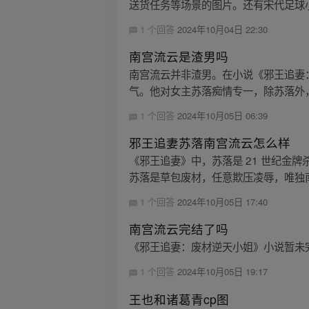
送货任务等场景的图片。还有宋代足球小将
1 个回答
2024年10月04日 22:30
南宫流云是渣男吗
南宫流云并非渣男。在小说《邪王追妻
气。他对女主苏落痴情专一，除苏落外，
1 个回答
2024年10月05日 06:39
邪王追妻苏落南宫流云怎么样
《邪王追妻》中，苏落是 21 世纪金
苏落是草包废材，任意欺压凌辱，唯独南
1 个回答
2024年10月05日 17:40
南宫流云完结了吗
《邪王追妻：废材逆天小姐》小说暂未
1 个回答
2024年10月05日 19:17
王也和诸葛青cp图