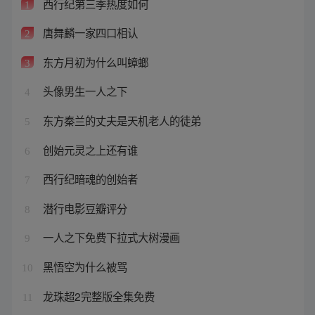
西行纪第三季热度如何
1
唐舞麟一家四口相认
2
东方月初为什么叫蟑螂
3
头像男生一人之下
4
东方秦兰的丈夫是天机老人的徒弟
5
创始元灵之上还有谁
6
西行纪暗魂的创始者
7
潜行电影豆瓣评分
8
一人之下免费下拉式大树漫画
9
黑悟空为什么被骂
10
龙珠超2完整版全集免费
11