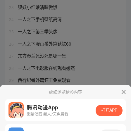
狐妖小红娘清瞳做饭
23
一人之下手机壁纸高清
24
一人之下第三季头像
25
一人之下漫画番外篇锈铁60
26
东方秦兰死没死是哪一集
27
一人之下电影版在线观看娜然
28
西行纪番外篇狂王免费观看
29
黑神话悟空解锁倒计时
继续浏览精彩内容
30
腾讯动漫App
打开APP
海量漫画 新人7天免费看
腾讯漫画
起点读书
QQ阅读