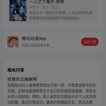
一人之下番外·锈铁
的身世，也为了查清自己与爷爷身上的秘
米橙子 · 战斗 · 热血
密，张楚岚的生活被彻底颠覆，与冯宝宝一
这是关于一把妖刀的故事，一段尘封的往事
同踏上“异人”之旅。
即将被宝宝和楚岚掀开神秘的面纱。
腾讯动漫App
立即下载
海量正版漫画畅快看
相关问答
轻蔑的正确解释
轻蔑指对别人或事物表现出不屑一顾、不尊重或看不起的
态度。这种态度通常是出于自己的优越感或傲慢，表现出
对他人的轻视。例如，恶人做官后可能会对天下人民表现
出轻蔑。鲁迅也曾说过，最高的轻蔑是无言，而且连眼