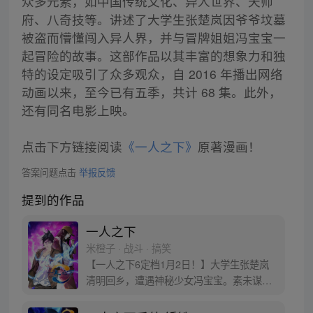
众多元素，如中国传统文化、异人世界、天师
府、八奇技等。讲述了大学生张楚岚因爷爷坟墓
被盗而懵懂闯入异人界，并与冒牌姐姐冯宝宝一
起冒险的故事。这部作品以其丰富的想象力和独
特的设定吸引了众多观众，自 2016 年播出网络
动画以来，至今已有五季，共计 68 集。此外，
还有同名电影上映。
点击下方链接阅读
《一人之下》
原著漫画！
答案问题点击
举报反馈
提到的作品
一人之下
米橙子 · 战斗 · 搞笑
【一人之下6定档1月2日！】大学生张楚岚
清明回乡，遭遇神秘少女冯宝宝。素未谋面
的冯宝宝却对张楚岚异常熟悉，并将其带去
自己打工的快递公司。为了帮冯宝宝寻找她