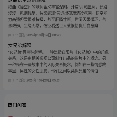
歌曲《悟空》的歌词含义丰富深刻。开篇“月溅星河，长路
漫漫，风烟残尽，独影阑珊”营造出孤寂清冷氛围。悟空能
力高强但爱恨难抉择，甚至肝肠寸断。世间因果循环，善
恶难辨，尘缘无常，悟空看透世人爱恨情仇后自身陷...
1 个回答
2024年10月14日 00:43
女兄弟解释
“女兄弟”有两种解释。一种是指在影片《女兄弟》中的角色
关系，这是由相关影视公司制作出品的影片中的概念。另
一种是在一些故事中的人际关系概念，例如在一些情感故
事里，男性的女性朋友，他们之间以类似兄弟的情谊...
1 个回答
2024年10月20日 05:24
热门问答