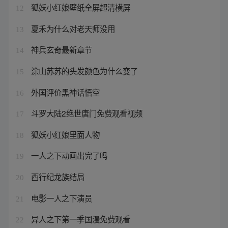
狐妖小红娘壁纸全屏超清横屏
12
夏禾为什么对老天师没用
13
神兵玄奇最新章节
14
涂山苏苏的头发颜色为什么变了
15
外国评价黑神话悟空
16
斗罗大陆2绝世唐门免费观看视频
17
狐妖小红娘里面人物
18
一人之下动画出完了吗
19
西行纪龙族结局
20
电影一人之下演员
21
异人之下第一季国漫免费观看
22