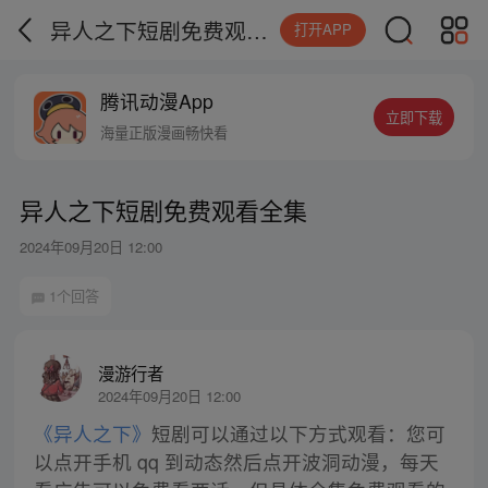
异人之下短剧免费观看全集
打开APP
腾讯动漫App
立即下载
海量正版漫画畅快看
异人之下短剧免费观看全集
2024年09月20日 12:00
1个回答
漫游行者
2024年09月20日 12:00
《异人之下》
短剧可以通过以下方式观看：您可
以点开手机 qq 到动态然后点开波洞动漫，每天