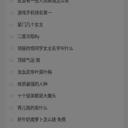
这里有一些人用英语怎么说
11
游戏手机排名第一
12
星门几个女主
13
二度沦陷By
14
领座的怪同学女主名字叫什么
15
顶级气运 我
16
龙血武帝叶莫叶梅
17
体质最强的人种
18
十个徒弟都是大魔头
19
秀儿指的是什么
20
挤牛奶拔萝卜怎么拨 免费
21