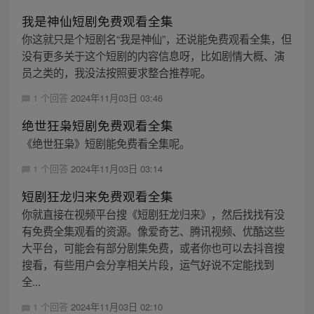
我是神仙短剧免费观看全集
你这就只是个短剧名“我是神仙”，还说能免费观看全集，但
没有更多关于这个短剧的内容信息呀，比如剧情大概、演
员之类的，我没法按照要求整合推荐呢。
1 个回答
2024年11月03日 03:46
绝世狂枭短剧免费观看全集
《绝世狂枭》短剧能免费看全集呢。
1 个回答
2024年11月03日 03:14
短剧狂龙归来免费观看全集
你就直接在视频平台搜《短剧狂龙归来》，然后找找有没
有免费全集观看的资源。像爱奇艺、腾讯视频、优酷这些
大平台，可能会有部分剧集免费，或者你也可以去抖音搜
搜看，有些用户会分享相关片段，运气好说不定能找到
全...
1 个回答
2024年11月03日 02:10