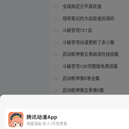
全球高武方平喜欢谁
22
怪奇笔记的大叔是谁扮演的
23
斗破苍穹721话
24
斗破苍穹动漫更新了多少集
25
武动乾坤第五季超清在线观看
26
斗破苍穹130完整版免费观看
27
武动乾坤第5季全集
28
武动乾坤第五季第9集
29
斗破苍穹831话
30
腾讯动漫App
海量漫画 新人7天免费看