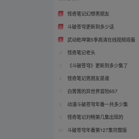
怪奇笔记幻想男朋友
1
斗破苍穹更新到多少话
2
武动乾坤第5季高清在线视频观看
3
怪奇笔记老头
4
《斗破苍穹》更新到多少集了
5
怪奇笔记男朋友是谁
6
白箐箐的异世界冒险657
7
动漫斗破苍穹年番一共多少集
8
怪奇笔记刘畅第几集出现的
9
斗破苍穹年番第127集完整版
10