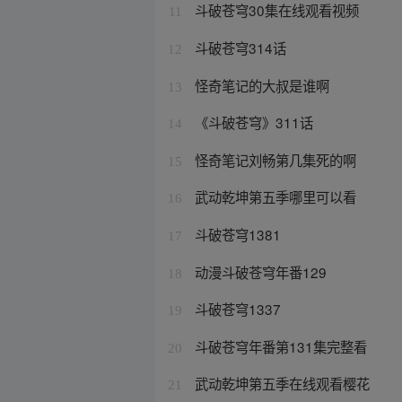
斗破苍穹30集在线观看视频
11
斗破苍穹314话
12
怪奇笔记的大叔是谁啊
13
《斗破苍穹》311话
14
怪奇笔记刘畅第几集死的啊
15
武动乾坤第五季哪里可以看
16
斗破苍穹1381
17
动漫斗破苍穹年番129
18
斗破苍穹1337
19
斗破苍穹年番第131集完整看
20
武动乾坤第五季在线观看樱花
21