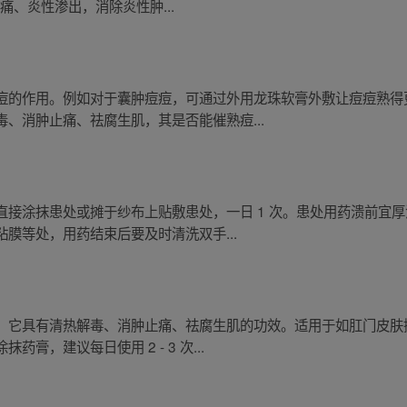
痛、炎性渗出，消除炎性肿...
痘的作用。例如对于囊肿痘痘，可通过外用龙珠软膏外敷让痘痘熟得
、消肿止痛、祛腐生肌，其是否能催熟痘...
直接涂抹患处或摊于纱布上贴敷患处，一日 1 次。患处用药溃前宜
膜等处，用药结束后要及时清洗双手...
。它具有清热解毒、消肿止痛、祛腐生肌的功效。适用于如肛门皮肤
膏，建议每日使用 2 - 3 次...