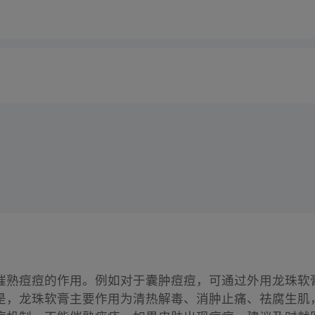
催熟痘痘的作用。例如对于囊肿痘痘，可通过外用龙珠软
是，龙珠软膏主要作用为清热解毒、消肿止痛、祛腐生肌