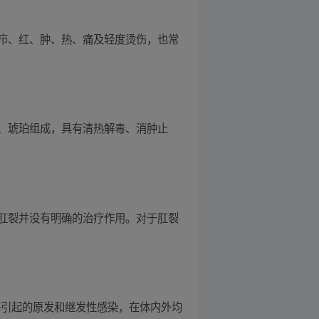
疖、红、肿、热、痛及轻度烫伤，也常
、琥珀组成，具有清热解毒、消肿止
肛裂并没有明确的治疗作用。对于肛裂
菌等引起的原发和继发性感染，在体内外均