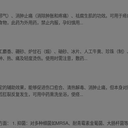
邪气）、消肿止痛（消除肿胀和疼痛）、祛腐生肌的功效。可用于疮
物，此药为外用药，禁止内服，孕妇慎用...
工麝香、硼砂、炉甘石（煅）、硇砂、冰片、人工牛黄、珍珠（制）
、热、痛及轻度烫伤。使用时需注意，敷药...
定的辅助效果，能够促进伤口愈合、清热解毒、消肿止痛，但本身对
肛裂反复发生，可用中药熏洗坐浴，使痉...
面： 1. 抑菌：对多种细菌如MRSA、耐青霉素金葡菌、大肠杆