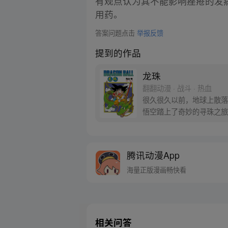
有观点认为其不能影响痤疮的发
用药。
答案问题点击
举报反馈
提到的作品
龙珠
翻翻动漫 · 战斗 · 热血
很久很久以前，地球上散落
悟空踏上了奇妙的寻珠之旅
腾讯动漫App
海量正版漫画畅快看
相关问答