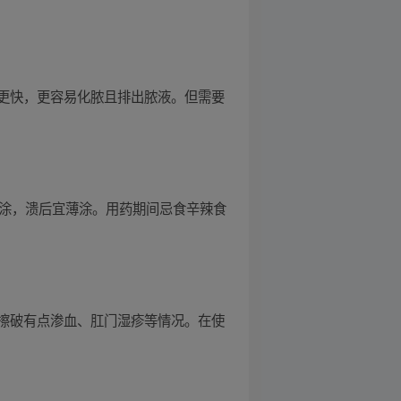
更快，更容易化脓且排出脓液。但需要
厚涂，溃后宜薄涂。用药期间忌食辛辣食
擦破有点渗血、肛门湿疹等情况。在使