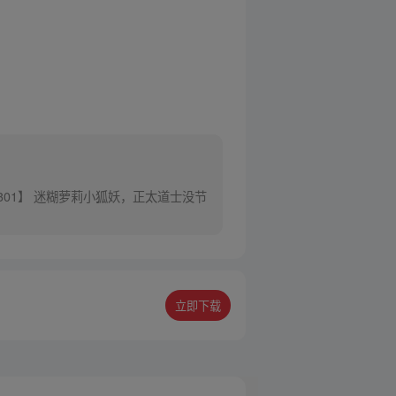
301】 迷糊萝莉小狐妖，正太道士没节
立即下载