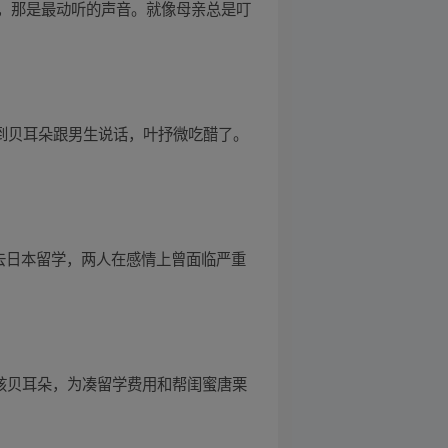
，那是最动听的声音。就像母亲总是叮
看到贝耳朵跟男生说话，叶抒微吃醋了。
去日本留学，两人在感情上曾面临严重
女孩贝耳朵，为凑留学费用和帮闺蜜唐栗