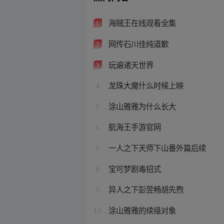
海贼王在线观看全集
1
网传石川佳纯道歉
2
玩遍诸天世界
3
龙珠大魔什么时候上映
4
涂山雅雅为什么长大
5
航海王手游官网
6
一人之下天师下山番外篇后续
7
宝可梦剧毒招式
8
异人之下彭昱畅胡先煦
9
涂山雅雅的续缘对象
10