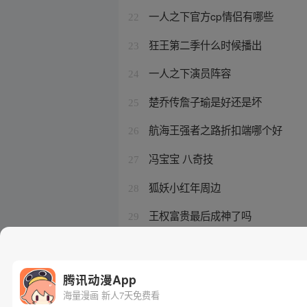
一人之下官方cp情侣有哪些
22
狂王第二季什么时候播出
23
一人之下演员阵容
24
楚乔传詹子瑜是好还是坏
25
航海王强者之路折扣端哪个好
26
冯宝宝 八奇技
27
狐妖小红年周边
28
王权富贵最后成神了吗
29
涂山容容什么实力
30
腾讯动漫App
海量漫画 新人7天免费看