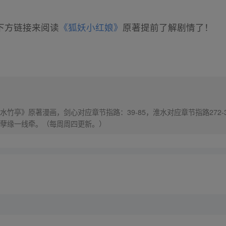
下方链接来阅读
《狐妖小红娘》
原著提前了解剧情了！
竹亭》原著漫画，剑心对应章节指路：39-85，淮水对应章节指路272-
孽缘一线牵。（每周周四更新。）