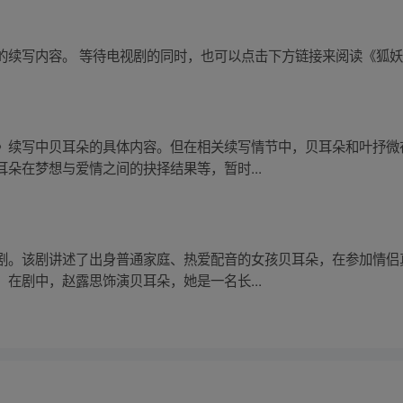
的续写内容。 等待电视剧的同时，也可以点击下方链接来阅读《狐
》续写中贝耳朵的具体内容。但在相关续写情节中，贝耳朵和叶抒微
朵在梦想与爱情之间的抉择结果等，暂时...
剧。该剧讲述了出身普通家庭、热爱配音的女孩贝耳朵，在参加情侣
在剧中，赵露思饰演贝耳朵，她是一名长...