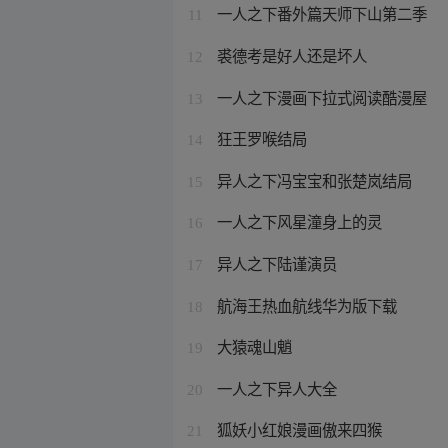
一人之下番外篇天师下山第二季
11
裘德考是好人还是坏人
12
一人之下漫画下拉式阅读酷漫屋
13
狂王罗喉结局
14
异人之下冯宝宝和张楚岚结局
15
一人之下风星潼身上的灵
16
异人之下陆谨演员
17
航海王热血航线华为版下载
18
大猿魂山魈
19
一人之下异人大全
20
狐妖小红娘漫画傲来四猴
21