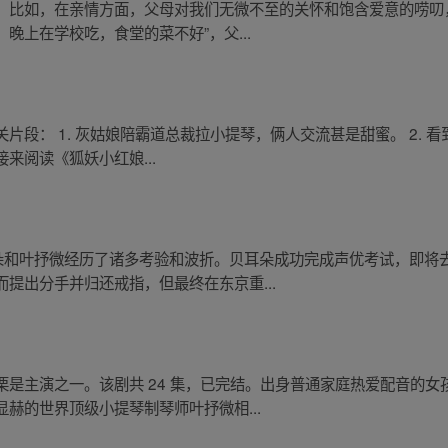
。比如，在亲情方面，父母对我们无微不至的关怀和饱含爱意的唠叨
，晚上在学校吃，食堂的菜不好”，父...
片段： 1. 灰姑娘陪霸道总裁拉小提琴，俩人交流甚是甜蜜。 2. 
来阅读《狐妖小红娘...
耳朵和叶抒微经历了诸多考验和波折。贝耳朵成功完成声优考试，即将
提出分手并归还戒指，但最终在东京重...
是主演之一。该剧共 24 集，已完结。出身普通家庭热爱配音的
赫的世界顶级小提琴制琴师叶抒微相...