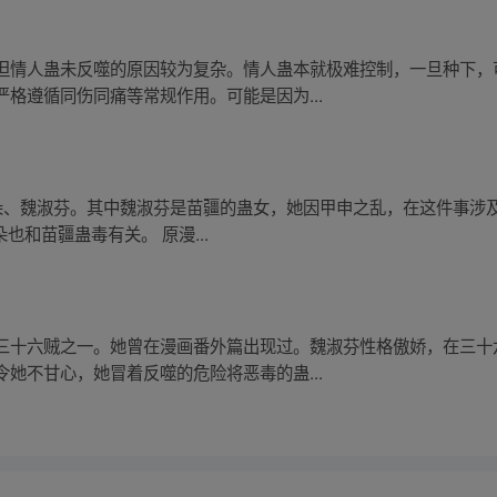
但情人蛊未反噬的原因较为复杂。情人蛊本就极难控制，一旦种下，
格遵循同伤同痛等常规作用。可能是因为...
陈朵、魏淑芬。其中魏淑芬是苗疆的蛊女，她因甲申之乱，在这件事涉
也和苗疆蛊毒有关。 原漫...
三十六贼之一。她曾在漫画番外篇出现过。魏淑芬性格傲娇，在三十
她不甘心，她冒着反噬的危险将恶毒的蛊...