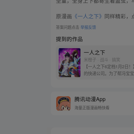
圣童，全身上下都寄生着蛊虫，
原漫画
《一人之下》
同样精彩，点
答案问题点击
举报反馈
提到的作品
一人之下
米橙子 · 战斗 · 搞笑
【一人之下6定档1月2日
的快递公司。为了帮冯宝宝
腾讯动漫App
海量正版漫画畅快看