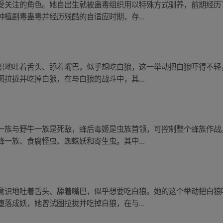
受关注的角色。她自出生就被蛊毒组织用以特殊方式驯养，前期经历
植剧毒蛊毒并经历残酷的自适应时期，存...
识地吐着舌头、舔着嘴巴，似乎想吃白狼，这一举动把白狼吓得不轻
拉拢并吃掉白狼，在与白狼的战斗中，其...
一族与野牛一族是死敌，蜂后毒姬是虫族首领，可控制整个蜂族作战
一族、食腐怪虫、蜘蛛妖和寄生虫。其中...
意识地吐着舌头、舔着嘴巴，似乎想要吃白狼。她的这个举动把白狼
落成妖，她曾试图拉拢并吃掉白狼，在与...