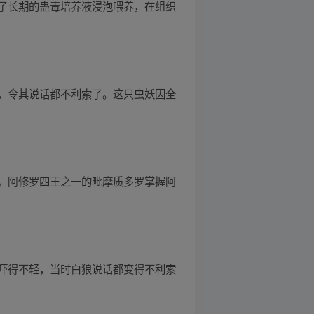
了长期的蛊毒培养液浸泡喂养，在组织
，令其说话都不利索了。这只虫妖因全
。阿修罗四王之一的毗摩质多罗掌握阿
吓得不轻，当时白狼说话都变得不利索