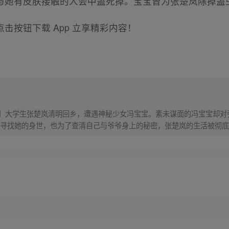
与她有皮肤接触的人会中蛊死掉。宝宝曾为张楚岚除掉蛊
击按钮下载 App 立享精彩内容！
！】大学生张楚岚清明回乡，遭遇神秘少女冯宝宝。素未谋面的冯宝宝却
寻找她的身世，也为了查清自己与爷爷身上的秘密，张楚岚的生活被彻底