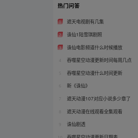
热门问答
遮天电视剧有几集
1
诛仙1陆雪琪剧照
2
诛仙电影频道什么时候播放
3
吞噬星空动漫更新时间每周几点
4
吞噬星空动漫什么时间更新
5
新《诛仙》
6
遮天动漫107对应小说多少章了
7
遮天动漫在线观看全集观看
8
诛仙剧透
9
吞噬星空动漫更新日期表
10