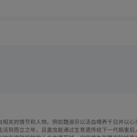
虫相关的情节和人物。例如魏淑芬以活血喂养千日并以心
能活到而立之年，且蛊虫能通过生育遗传给下一代祸害后