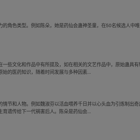
力的角色类型。例如陈朵，她是药仙会蛊神圣童，在50名候选人中
在一些文化和作品中有所提及，如在相关的文艺作品中，原始蛊具有
始的医药知识，随着时间发展与多种因素...
的情节和人物。例如魏淑芬以活血喂养千日并以心头血为引炼制出奇
育遗传给下一代祸害后人。陈朵是药仙会...