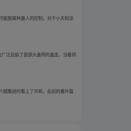
可能脱离种蛊人的控制。对于小夭和涂
及广泛且偷了苗部大蛊师的蛊盅，当着师
六贼集结时看上了许新。此前的番外篇