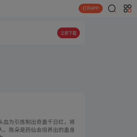
打开APP
立即下载
头血为引炼制出奇蛊千日红，将
人。陈朵是药仙会培养出的蛊身