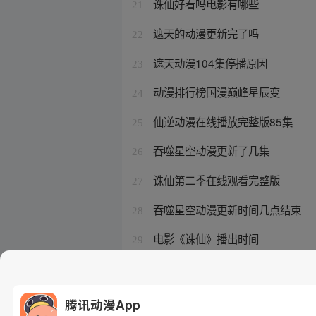
诛仙好看吗电影有哪些
21
遮天的动漫更新完了吗
22
遮天动漫104集停播原因
23
动漫排行榜国漫巅峰星辰变
24
仙逆动漫在线播放完整版85集
25
吞噬星空动漫更新了几集
26
诛仙第二季在线观看完整版
27
吞噬星空动漫更新时间几点结束
28
电影《诛仙》播出时间
29
诛仙拍动漫吗
30
腾讯动漫App