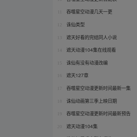
吞噬星空动漫几天一更
11
诛仙类型
12
遮天好看的完结同人小说
13
遮天动漫104集在线观看
14
诛仙有没有动漫改编
15
遮天127章
16
吞噬星空动漫更新时间最新一集
17
诛仙动画第三季上映日期
18
吞噬星空动漫更新时间最新预告
19
遮天动漫104集
20