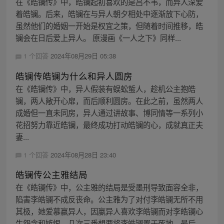
在《皓镧传》中，皓镧起初喜欢的是吕不韦，而异人深爱
着皓镧。后来，皓镧在与异人朝夕相处中逐渐放下心防，
虽然他们的婚姻一开始是权宜之策，但随着时间推移，皓
镧会在日后爱上异人。 原漫画《一人之下》同样...
1 个回答
2024年08月29日 05:38
皓镧传皓镧为什么和异人圆房
在《皓镧传》中，异人假装有蜈蚣蜇人，趁机公主抱皓
镧，两人敞开心扉，而后顺利圆房。在此之前，虽然两人
成婚但一直未同房，异人通过讲故事、博同情等一系列小
花招努力靠近皓镧，最终成功打动皓镧的心，成就真正夫
妻...
1 个回答
2024年08月28日 23:40
皓镧传公主雅结局
在《皓镧传》中，公主雅的结局是受墨刑导致面容全非，
陷害李皓镧不成反丧命。公主雅为了对付李皓镧无所不用
其极，她爱慕嬴异人，因嬴异人喜欢李皓镧而对李皓镧心
生怨念和嫉恨，几次三番想要将李皓镧置于死地。最后