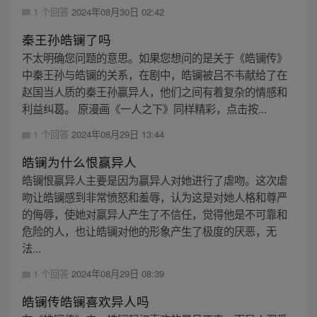
1 个回答
2024年08月30日 02:42
秦王孙皓镧了吗
不太明确您问题的意思。如果您想问的是关于《皓镧传》
中秦王孙与皓镧的关系，在剧中，皓镧被吕不韦献给了在
赵国当人质的秦王孙嬴异人，他们之间有着复杂的情感和
利益纠葛。 原漫画《一人之下》同样精彩，点击按...
1 个回答
2024年08月29日 13:44
皓镧为什么恨赢异人
皓镧恨嬴异人主要是因为嬴异人对她进行了虐吻。这次虐
吻让皓镧感到非常愤怒和羞辱，认为这是对她人格和尊严
的侮辱，使她对嬴异人产生了不信任，觉得他是不可靠和
危险的人，也让皓镧对他的形象产生了极度的厌恶，无
法...
1 个回答
2024年08月29日 08:39
皓镧传皓镧喜欢异人吗