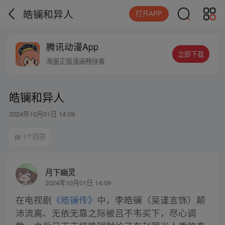
皓镧和异人
打开APP
腾讯动漫App
立即下载
海量正版漫画畅快看
皓镧和异人
2024年10月01日 14:09
1个回答
月下幽灵
2024年10月01日 14:09
在电视剧
《皓镧传》
中，李皓镧（吴谨言饰）颠
沛流离、无依无靠之际被吕不韦买下，尽心调