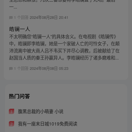
一...
1 个回答
2024年08月28日 20:41
皓镧一人
不太明确您“皓镧一人”的具体含义。在电视剧《皓镧传》
中，皓镧即李皓镧，她是一个家破人亡的可怜女子，在颠
沛流离中被大商人吕不韦买下并尽心调教，后被献给了在
赵国当人质的秦王孙嬴异人。李皓镧经历了诸多磨难和...
1 个回答
2024年08月08日 05:23
热门问答
腹黑总裁的小萌妻 小说
1
我有一座末日城1019免费阅读
2