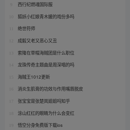
西行纪燃魂国际服
9
狐妖小红娘青木媛的戏份多吗
10
绝世符师
11
成毅又老又恶心又丑
12
索隆在草帽海贼团是什么职位
13
龙珠传奇主题曲是周深唱的吗
14
海贼王1012更新
15
消炎生肌膏的功效与作用嘴唇脱皮
16
张宝宝是张楚岚姐姐吗知乎
17
涂山红红的眼睛为什么会变红
18
悟空分身免费版下载ios
19