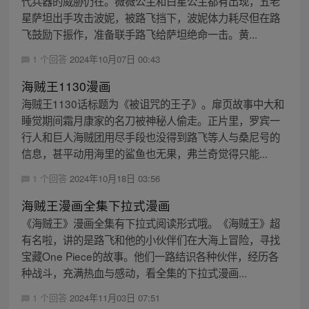
代兵器的威胁仍在。薇薇公主和白星公主都有出现，五老
星萨坦出手攻击波妮，被路飞挡下，波妮体力耗尽但在路
飞鼓励下振作，准备联手路飞给萨坦绝命一击。黄...
1 个回答
2024年10月07日 00:43
海贼王1130漫画
海贼王1130话标题为《被诅咒的王子》。扉页故事中大和
睡觉期间霜月康家的名刀被神秘人偷走。正片里，罗宾一
行人和巨人海贼团用尽手段也没得到路飞等人与桑尼号的
信息，甚平动用海里的鲨鱼也无果，弗兰奇觉得只能...
1 个回答
2024年10月18日 03:56
海贼王漫画全集下拉式漫画
《海贼王》漫画全集有下拉式阅读形式哦。《海贼王》超
有名啦，讲的是路飞和他的小伙伴们在大海上冒险，寻找
宝藏One Piece的故事。他们一路结识各种伙伴，经历各
种战斗，充满热血与感动，看全集的下拉式漫画...
1 个回答
2024年11月03日 07:51