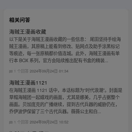
相关问答
海贼王漫画收藏
以下是关于海贼王漫画收藏的一些信息： 尾田坚持手绘海
贼王漫画，其原稿上能看到修改、贴网点及助手涂黑标记
等痕迹，每一张原稿都价值连城。此外，海贼王漫画有单
行本 BOX 系列，官方会陆续推出配有书盒的精装...
1 个回答
2024年09月24日 01:34
海贼王漫画1121
在海贼王漫画 1121 话中，本话标题为“时代浪潮”。封面是
草帽海贼团一起嬉戏的画面，尤其是娜美，几乎占据整个
画面。贝加庞克的广播继续，提到古代兵器的威胁仍在，
乔伊波伊保留了三个古代兵器。薇薇公主和白...
1 个回答
2024年09月24日 10:52