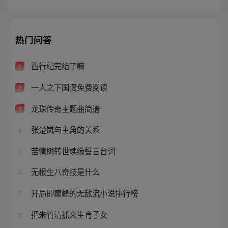
热门问答
西行纪完结了嘛
1
一人之下国漫免费阅读
2
龙珠传奇主题曲简谱
3
张楚岚与主角的关系
4
苦情树转世续缘誓言台词
5
无根生八奇技是什么
6
开局即巅峰的无敌流小说排行榜
7
把朱竹清抓来生育子女
8