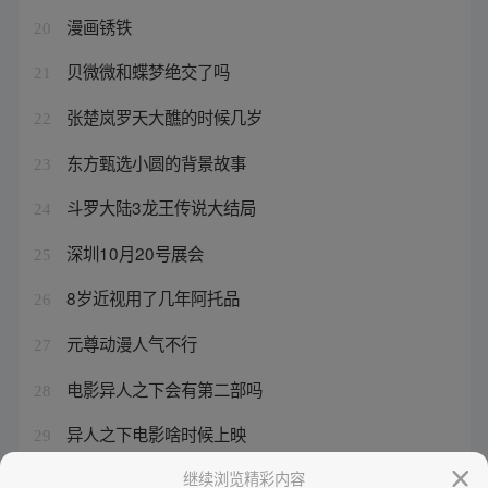
漫画锈铁
20
贝微微和蝶梦绝交了吗
21
张楚岚罗天大醮的时候几岁
22
东方甄选小圆的背景故事
23
斗罗大陆3龙王传说大结局
24
深圳10月20号展会
25
8岁近视用了几年阿托品
26
元尊动漫人气不行
27
电影异人之下会有第二部吗
28
异人之下电影啥时候上映
29
异人之下真人版第二部叫什么
继续浏览精彩内容
30