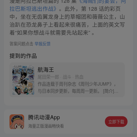
漫是阿拉巴斯坦篇的 128 集
《海贼们的宴会，阿
拉巴斯坦逃出作战》
。此外，第 128 话的彩页
中，坐在无齿翼龙身上的草帽团和薇薇公主，山
治趴在恐龙鼻子上看起来很痛苦，上面的英文写
着“如果你想战斗就需要先站起来” 。
答案问题点击
举报反馈
提到的作品
航海王
尾田荣一郎 · 战斗 · 热血
作品连载于周刊杂志《周刊少年JUMP》，
与日本同步更新，每周周一更新。 [简介]有
一个梦想成为海盗的少年叫路飞，他因误
食“恶魔果实”而成为了橡皮人，在获得超人
能力的同时付出了一辈子无法游泳的代价。
腾讯动漫App
十年后，路飞为实现与因救他而断臂的杰克
立即下载
斯的约定而出海，开始了以成为海盗王为目
海量正版漫画畅快看
标的伟大的冒险旅程！