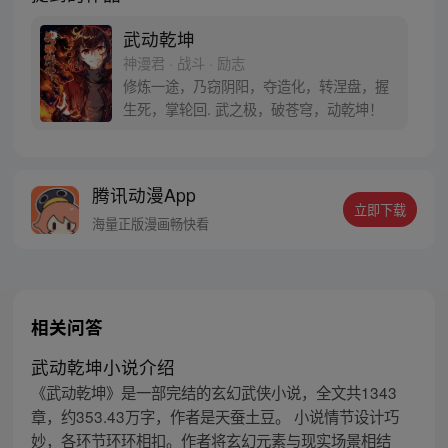
武动乾坤
神漫君 · 战斗 · 励志
修炼一途，乃窃阴阳，夺造化，转涅盘，握
生死，掌轮回. 武之极，破苍穹，动乾坤！
腾讯动漫App
立即下载
海量正版漫画畅快看
相关问答
武动乾坤小说介绍
《武动乾坤》是一部完结的玄幻武侠小说，全文共1343
章，约353.43万字，作者是天蚕土豆。 小说情节设计巧
妙，各环节环环相扣。作者将玄幻元素与现实场景相结