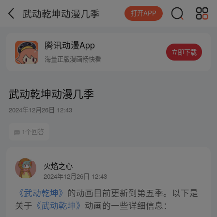
武动乾坤动漫几季
打开APP
腾讯动漫App
立即下载
海量正版漫画畅快看
武动乾坤动漫几季
2024年12月26日 12:43
1个回答
火焰之心
2024年12月26日 12:43
《武动乾坤》
的动画目前更新到第五季。以下是
关于
《武动乾坤》
动画的一些详细信息：