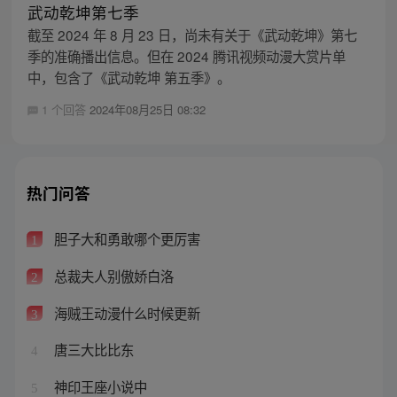
武动乾坤第七季
截至 2024 年 8 月 23 日，尚未有关于《武动乾坤》第七
季的准确播出信息。但在 2024 腾讯视频动漫大赏片单
中，包含了《武动乾坤 第五季》。
1 个回答
2024年08月25日 08:32
热门问答
胆子大和勇敢哪个更厉害
1
总裁夫人别傲娇白洛
2
海贼王动漫什么时候更新
3
唐三大比比东
4
神印王座小说中
5