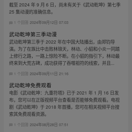
截至 2024 年 9 月 6 日，尚未有关于《武动乾坤》第七季
25 集动漫的准确信息。
1 个回答
2024年09月12日 07:03
武动乾坤第三季动漫
武动乾坤第三季于 2022 年在中国大陆播出，由郑钧导
演。为了在族比中击败林琅天，林动、小貂和小炎一同踏
上修行之路，一路上惊险不断。在小貂的指引下，林动最
终来到大荒古碑，成功获得了吞噬祖符的线索，并且...
1 个回答
2024年09月11日 21:16
武动乾坤免费观看
电影《武动乾坤：九重符塔》已于 2021 年 1 月 16 日发
布，您可以在正版视频平台查看是否能够免费观看。电视
剧《武动乾坤》于 2018 年首播，您可在相关视频平台搜
索其免费观看资源。
1 个回答
2024年08月28日 07:51