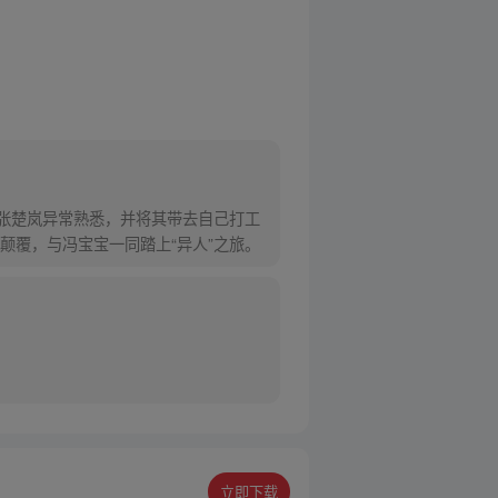
对张楚岚异常熟悉，并将其带去自己打工
颠覆，与冯宝宝一同踏上“异人”之旅。
立即下载