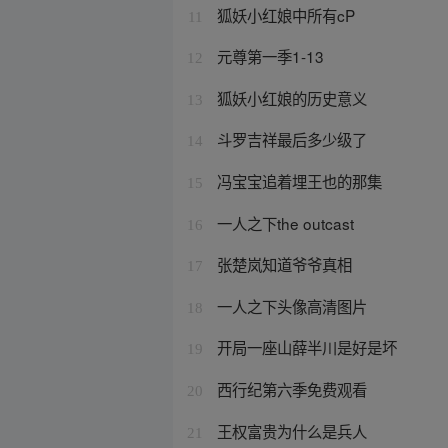
狐妖小红娘中所有cP
11
元尊第一季1-13
12
狐妖小红娘的历史意义
13
斗罗吉祥最后多少级了
14
冯宝宝追着埋王也的那集
15
一人之下the outcast
16
张楚岚知道爷爷真相
17
一人之下头像高清图片
18
开局一座山薛半川是好是坏
19
西行纪第六季免费观看
20
王权富贵为什么是兵人
21