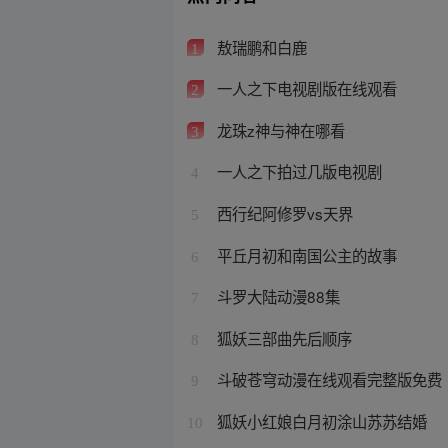
敖瑞鹏和白鹿
1
一人之下电视剧版在线观看
2
龙珠z神与神在哪看
3
一人之下拍过几版电视剧
4
西行纪阿修罗vs天界
5
平丘月初和南国公主的故事
6
斗罗大陆动漫88集
7
狐妖三部曲先后顺序
8
斗破苍穹动漫在线观看完整版免费
9
狐妖小红娘白月初涂山苏苏结婚
10