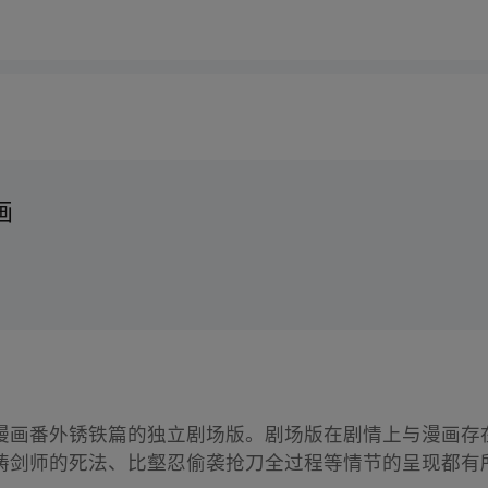
画
漫画番外锈铁篇的独立剧场版。剧场版在剧情上与漫画存
铸剑师的死法、比壑忍偷袭抢刀全过程等情节的呈现都有