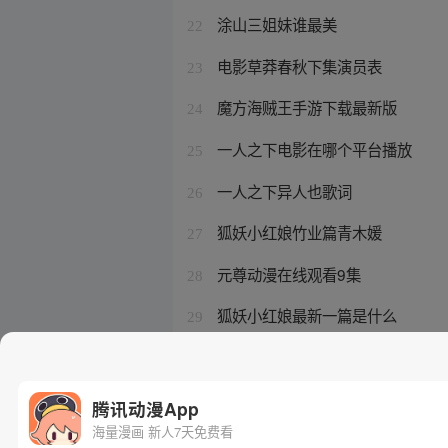
涂山三姐妹谁最美
22
电影草莽春秋下集演员表
23
魔方海贼王手游下载最新版
24
一人之下电影在哪个平台播放
25
一人之下异人也歌词
26
狐妖小红娘竹业篇青木媛
27
元尊动漫在线观看9集
28
狐妖小红娘最新一篇是什么
29
黑神话悟空是哪个公司的游戏啊
30
腾讯动漫App
海量漫画 新人7天免费看