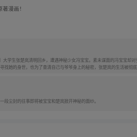
原著漫画！
！】大学生张楚岚清明回乡，遭遇神秘少女冯宝宝。素未谋面的冯宝宝却
寻找她的身世，也为了查清自己与爷爷身上的秘密，张楚岚的生活被彻底
一段尘封的往事即将被宝宝和楚岚掀开神秘的面纱。