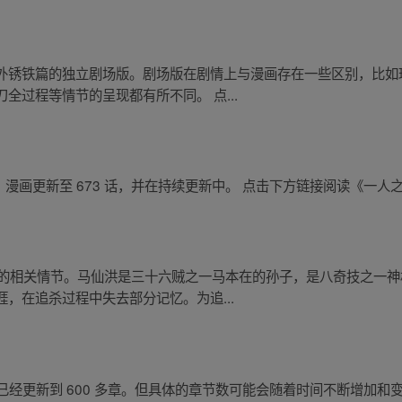
外锈铁篇的独立剧场版。剧场版在剧情上与漫画存在一些区别，比如
全过程等情节的呈现都有所不同。 点...
一人之下》漫画更新至 673 话，并在持续更新中。 点击下方链接阅读《一
仙洪的相关情节。马仙洪是三十六贼之一马本在的孙子，是八奇技之一
，在追杀过程中失去部分记忆。为追...
》漫画已经更新到 600 多章。但具体的章节数可能会随着时间不断增加