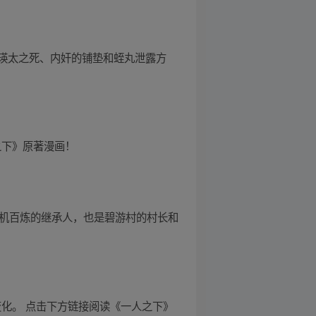
瑛太之死、内奸的铺垫和蛭丸泄露方
人之下》原著漫画！
神机百炼的继承人，也是碧游村的村长和
和变化。 点击下方链接阅读《一人之下》