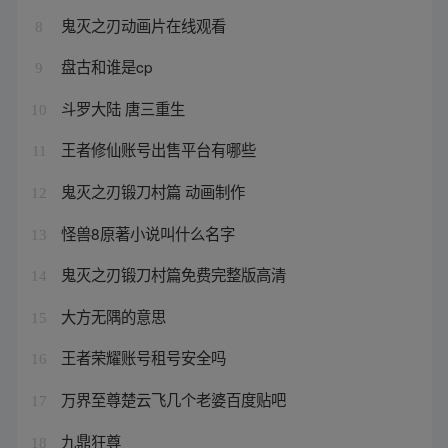
鬼灭之刃动画片在线观看
8
盘古和谁是cp
9
斗罗大陆 唐三重生
10
王者修仙账号出售平台有哪些
11
鬼灭之刃锻刀村篇 动画制作
12
怪兽8原著小说叫什么名字
13
鬼灭之刃锻刀村篇免费完整版高清
14
大方无隅的意思
15
王者荣耀账号租号安全吗
16
万界至尊楚云飞几个老婆百度贴吧
17
九鼎狂尊
18