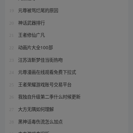
元尊被骂烂尾的原因
19
神话武器排行
20
王者修仙广凡
21
动画片大全100部
22
汪苏泷靳梦佳当街热吻
23
元尊漫画在线观看免费下拉式
24
王者荣耀游戏账号交易平台
25
我独自升级第二季什么时候更新
26
大方无隅如何理解
27
黑神话毒伤流怎么加点
28