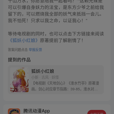
千山万水，你愿意陪我一起看吗？”“这颗光珠是
可以引爆自身妖力的法宝，是东方少爷之前给我
留下的，可以燃烧我全部的妖气来抵挡一会儿。
我不怕死！只求以我之命，以证我心！”
等待电视剧的同时，也可以点击下方链接来阅读
《狐妖小红娘》
原著提前了解剧情了！
答案问题点击
举报反馈
提到的作品
狐妖小红娘
小新 · 古风 · 妖怪
【电视剧《天地剑心》《淮水竹亭》原著漫
画，剑心对应章节指路：39-85，淮水对应
章节指路272-301】 迷糊萝莉小狐妖，正太
道士没节操。自古人妖生死恋，千载孽缘一
线牵。（每周周四更新。）
腾讯动漫App