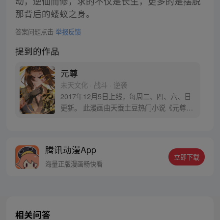
动，逆仙而修，求的不仅是长生，更多的是摆脱
那背后的蝼蚁之身。
答案问题点击
举报反馈
提到的作品
元尊
未天文化 · 战斗 · 逆袭
2017年12月5日上线，每周二、四、六、日
更新。 此漫画由天蚕土豆热门小说《元尊》
改编。少年执笔，龙蛇舞动；劈开乱世，点
亮苍穹。气掌乾坤的世界里，究竟是蟒雀吞
龙，还是圣龙崛起？！
腾讯动漫App
立即下载
海量正版漫画畅快看
相关问答