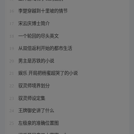
李楚穿越到十里坡的情节
16
宋云庆博士简介
17
一个轮回的尽头英文
18
从双倍返利开始的都市生活
19
男主是苏铁的小说
20
娱乐 开局把杨蜜超哭了的小说
21
驭灵师境界划分
22
驭灵师设定集
23
王牌御史讲了什么
24
左极泉的准确位置图
25