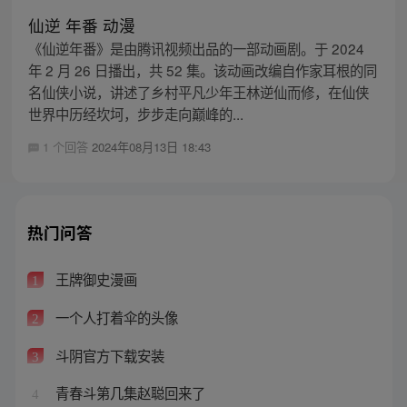
仙逆 年番 动漫
《仙逆年番》是由腾讯视频出品的一部动画剧。于 2024
年 2 月 26 日播出，共 52 集。该动画改编自作家耳根的同
名仙侠小说，讲述了乡村平凡少年王林逆仙而修，在仙侠
世界中历经坎坷，步步走向巅峰的...
1 个回答
2024年08月13日 18:43
热门问答
王牌御史漫画
1
一个人打着伞的头像
2
斗阴官方下载安装
3
青春斗第几集赵聪回来了
4