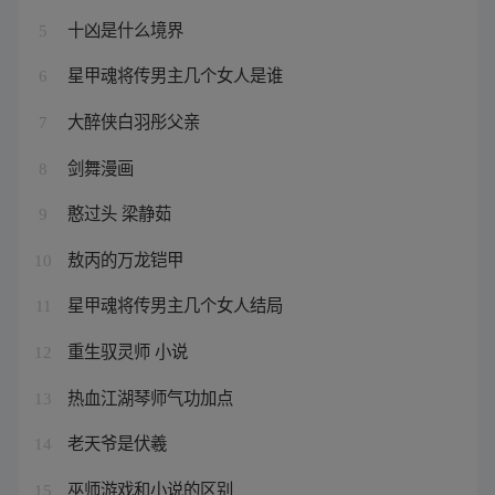
十凶是什么境界
5
星甲魂将传男主几个女人是谁
6
大醉侠白羽彤父亲
7
剑舞漫画
8
憨过头 梁静茹
9
敖丙的万龙铠甲
10
星甲魂将传男主几个女人结局
11
重生驭灵师 小说
12
热血江湖琴师气功加点
13
老天爷是伏羲
14
巫师游戏和小说的区别
15