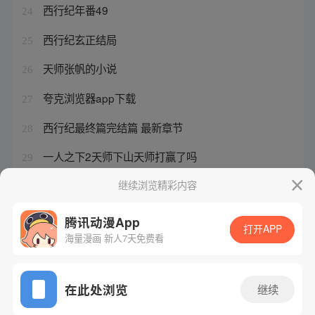
西行纪年番49
24
西行纪玄正结局
25
天师张帆的小说
26
夸克浏览器app下载
27
西行纪最终篇完结篇 最新章节
28
一人之下2天师下山天师打赢了吗
29
悟空租车商家版下载
继续浏览精彩内容
30
腾讯动漫App
打开APP
海量漫画 新人7天免费看
腾讯漫画
起点读书
QQ阅读
网站备案/许可证号：粤B2-20090059-5
在此处浏览
继续
Copyright©1998 - 2026 Tencent. All Rights Reserved