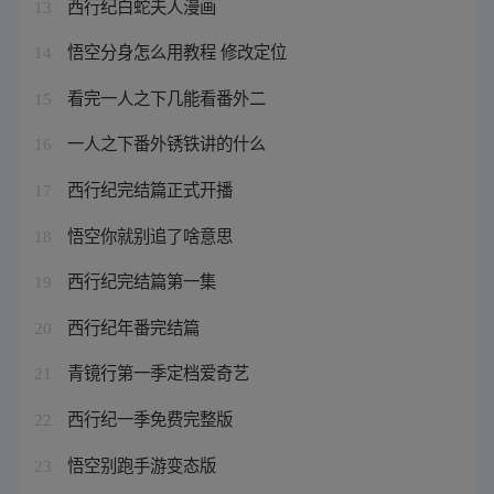
西行纪白蛇夫人漫画
13
悟空分身怎么用教程 修改定位
14
看完一人之下几能看番外二
15
一人之下番外锈铁讲的什么
16
西行纪完结篇正式开播
17
悟空你就别追了啥意思
18
西行纪完结篇第一集
19
西行纪年番完结篇
20
青镜行第一季定档爱奇艺
21
西行纪一季免费完整版
22
悟空别跑手游变态版
23