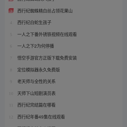
西行纪蜘蛛精白丝占领花果山
3
西行纪白蛇生孩子
4
一人之下番外锈铁视频在线观看
5
一人之下2为何停播
6
悟空手游官方正版下载免费安装
7
定位模拟器永久免费版
8
老天师与全性的关系
9
天师下山短剧演员表
10
西行纪完结篇在哪看
11
西行纪年番49集在线观看
12