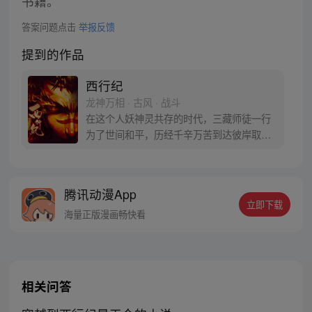
书籍。
答案问题点击
举报反馈
提到的作品
西行纪
龙神万相 · 古风 · 战斗
在这个人妖神灵共存的时代，三藏师徒一行
为了世间和平，历经千辛万苦到达彼岸取
得“永恒之火”拯救苍生，可世间并没有因此
变得美好….随着阴谋慢慢揭露，暗魂四起,
为了让“永恒之火”重新归位，小狼妖白狼不
腾讯动漫App
辞万难，找到唐三藏大法师，和他一起重新
立即下载
寻回徒弟们，组成全新“西行小队”，再度踏
海量正版漫画畅快看
上西行之旅……
相关问答