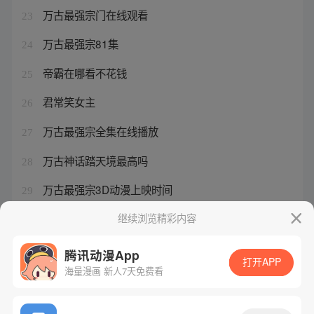
万古最强宗门在线观看
23
万古最强宗81集
24
帝霸在哪看不花钱
25
君常笑女主
26
万古最强宗全集在线播放
27
万古神话踏天境最高吗
28
万古最强宗3D动漫上映时间
29
万古最强宗免费播放第一季
继续浏览精彩内容
30
腾讯动漫App
打开APP
海量漫画 新人7天免费看
腾讯漫画
起点读书
QQ阅读