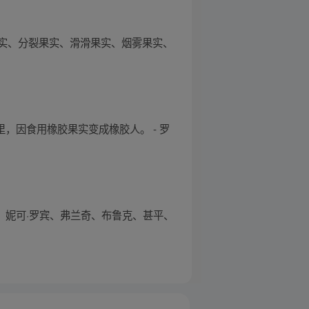
实、分裂果实、滑滑果实、烟雾果实、
贝里，因食用橡胶果实变成橡胶人。 - 罗
、妮可·罗宾、弗兰奇、布鲁克、甚平、