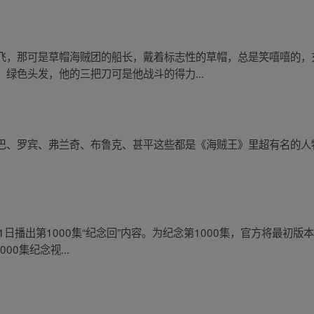
飞，那可是草帽海贼团的船长，戴着标志性的草帽，总是笑嘻嘻的，
绿色头发，他的三把刀可是他战斗的得力...
巴、罗宾、弗兰奇、布鲁克、甚平这些都是《海贼王》里超有名的人
21日播出第1000集“纪念回”内容。为纪念第1000集，官方将最
00集纪念视...