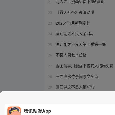
万人之上漫画免费下拉6漫画
21
《吞天神帝》高清动漫
22
2025年4月新剧定档
23
画江湖之不良人第4集
24
画江湖之不良人第四季第一集
25
不良人第七季首播
26
妻主请享用漫画下拉式大结局免费
27
三弄淮水竹亭间原文全诗
28
画江湖之不良人第4季7
29
吾凰在上漫画全集免费播放
30
腾讯动漫App