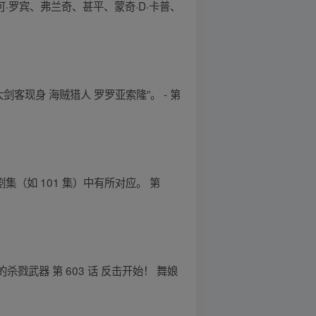
·罗宾、弗兰奇、甚平、蒙奇·D·卡普、
剑客现身 海贼猎人 罗罗亚索隆”。 - 第
剧集（如 101 集）中有所对应。 第
恶的杀戮武器 第 603 话 反击开始！ 舞娘