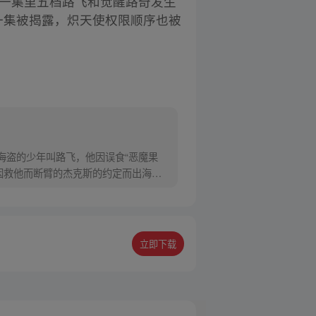
，这一集里五档路飞和觉醒路奇发生
一集被揭露，炽天使权限顺序也被
为海盗的少年叫路飞，他因误食“恶魔果
因救他而断臂的杰克斯的约定而出海，
立即下载