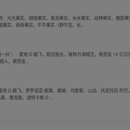
称：光光果实、暗暗果实、青龙果实、水水果实、战神果实、橡胶果
果实、吞吞果实、牛牛果实（野牛型、长...
伙”： - 蒙奇·D·路飞，职位船长，被称为海贼王，悬赏金 15 亿
人，悬赏金...
奇·D·路飞、罗罗诺亚·索隆、娜美、乌索普、山治、托尼托尼·乔巴
、香克斯、波特卡斯·D·...