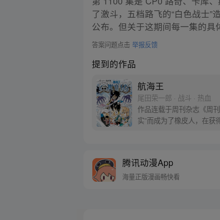
第 1100 集是 CP0 路奇
了激斗，五档路飞的“白色战士
公布。但关于这期间每一集的具
答案问题点击
举报反馈
提到的作品
航海王
尾田荣一郎 · 战斗 · 热血
作品连载于周刊杂志《周刊
实”而成为了橡皮人，在获
开始了以成为海盗王为目标
腾讯动漫App
海量正版漫画畅快看