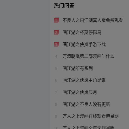
热门问答
不良人之画江湖真人版免费观看
1
画江湖之杯莫停御马
2
画江湖之侠岚手游下载
3
万渣朝凰第二部漫画叫什么
4
画江湖所有系列
5
画江湖之侠岚主角是谁
6
画江湖之侠岚辰月
7
画江湖之不良人没有更新
8
万人之上漫画在线观看博易网
9
万人之上漫画全集无删减版
10