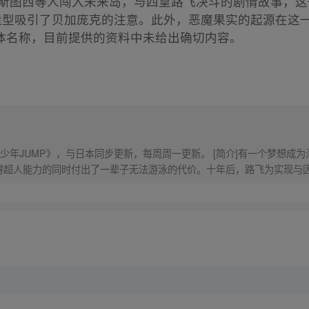
、卡库、斯图西等人闯入未来岛，与四皇路飞决斗的剧情故事
”造型吸引了贝加庞克的注意。此外，恶魔果实的起源在这
体名称，目前提供的资料中未给出确切内容。
少年JUMP》，与日本同步更新，每周周一更新。 [简介]有一个梦想成
得超人能力的同时付出了一辈子无法游泳的代价。十年后，路飞为实现与
的伟大的冒险旅程！