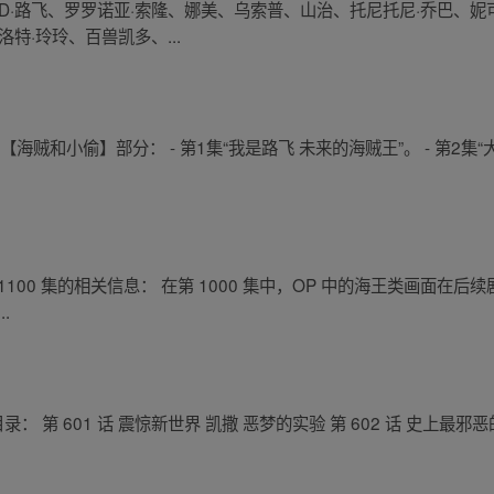
D·路飞、罗罗诺亚·索隆、娜美、乌索普、山治、托尼托尼·乔巴、妮可
特·玲玲、百兽凯多、...
海贼和小偷】部分： - 第1集“我是路飞 未来的海贼王”。 - 第2集“大
1100 集的相关信息： 在第 1000 集中，OP 中的海王类画面在后续
.
目录： 第 601 话 震惊新世界 凯撒 恶梦的实验 第 602 话 史上最邪